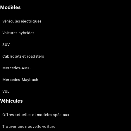
GLC
Électrique
Modèles
GLC
GLC Coupé
Véhicules électriques
GLE
GLE Coupé
Voitures hybrides
GLS
Mercedes-
SUV
Maybach
Nouveau
GLS
Cabriolets et roadsters
Classe
Électrique
G
Mercedes-AMG
Classe G
Mercedes-Maybach
Configurateur
VUL
Mercedes-
Benz Store
Véhicules
Réserver
une course
Offres actuelles et modèles spéciaux
d’essai
Breaks
Trouver une nouvelle voiture