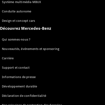
Benz Store
Système multimédia MBUX
Réserver
une course
Conduite autonome
d’essai
Coupés
Design et concept cars
Découvrez Mercedes-Benz
Qui sommes-nous ?
Nouveautés, événements et sponsoring
Tous les
Carrière
Coupés
CLE Coupé
Support et contact
Mercedes-
AMG GT
Informations de presse
Coupé
Mercedes-
Développement durable
AMG GT
Électrique
Coupé 4
Déclaration de confidentialité
Portes