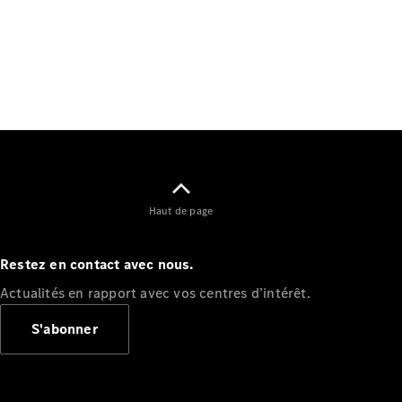
Tous les
SUVs
EQE
Électrique
SUV
Haut de page
EQS
Électrique
SUV
Mercedes-
Restez en contact avec nous.
Maybach
Électrique
Actualités en rapport avec vos centres d’intérêt.
EQS SUV
GLA
S'abonner
GLA
Nouveau
GLA
Nouveau
Électrique
GLB
Électrique
GLB