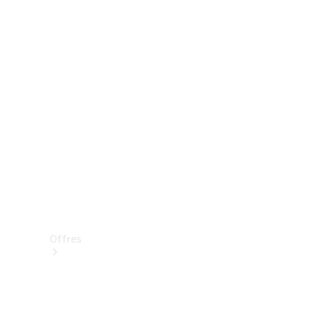
Mercedes-Benz Store
Réserver une course d’essai
Offres