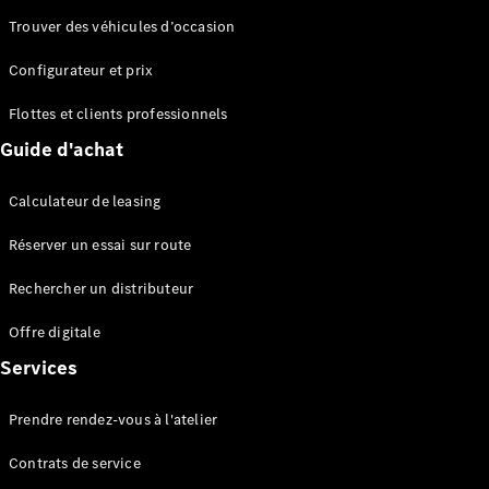
Trouver des véhicules d’occasion
Configurateur et prix
Flottes et clients professionnels
Tous les
Guide d'achat
Breaks
CLA
Shooting
Électrique
Calculateur de leasing
Brake
CLA
Réserver un essai sur route
Shooting
Rechercher un distributeur
Brake
Classe C
Offre digitale
Break
Classe C
Services
All-Terrain
Classe E
Prendre rendez-vous à l'atelier
Break
Classe E All-
Contrats de service
Terrain