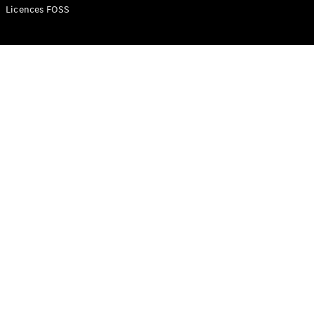
Licences FOSS
Mercedes-
AMG SL
Roadster
Mercedes-
Maybach SL
Monogram
Series
Configurateur
Mercedes-
Benz Store
Réserver
une course
d’essai
Grand Limousine