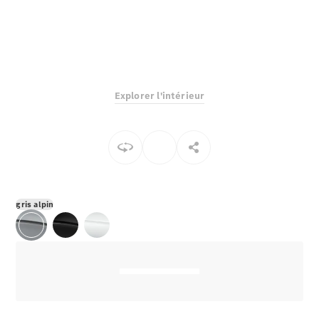
EQS
Électrique
Berline
Classe E
Berline
Classe S
Classe S
Explorer l'intérieur
Berline
longue
Mercedes-
Maybach
Classe S
Configurateur
gris alpin
Mercedes-
Benz Store
Réserver
une course
d’essai
SUV & tout-terrains