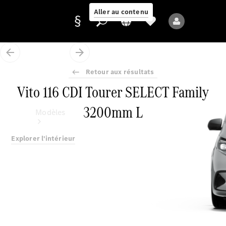
Aller au contenu
Retour aux résultats
Fournisseur /
Vito 116 CDI Tourer SELECT Family
Protection des
données
3200mm L
Modèles
Explorer l'intérieur
Tous les modèles
Nouveaux modèles