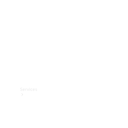
Roues et
pneus
Accessoires
techniques
Collection
Services