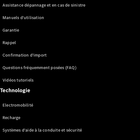
Assistance dépannage et en cas de sinistre
Configurateur
Manuels d'utilisation
Mercedes-
Benz Store
Garantie
Réserver
une course
Rappel
d’essai
Compacte
Confirmation d'import
Questions fréquemment posées (FAQ)
Vidéos tutoriels
Technologie
Classe A
Berline
Electromobilité
compacte
Recharge
Configurateur
Systèmes d'aide à la conduite et sécurité
Mercedes-