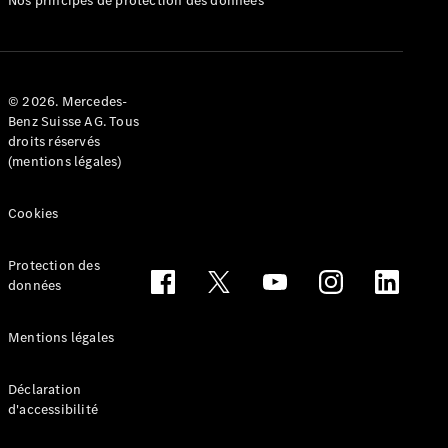
Nos principes de protection des données
Configurateur
Mercedes-
Benz Store
Réserver
© 2026. Mercedes-
une course
Benz Suisse AG. Tous
d’essai
droits réservés
Cabriolets & Roadsters
(mentions légales)
Cookies
Protection des
données
Mentions légales
Tous les
Cabriolets &
Déclaration
Roadsters
d'accessibilité
CLE
Cabriolet