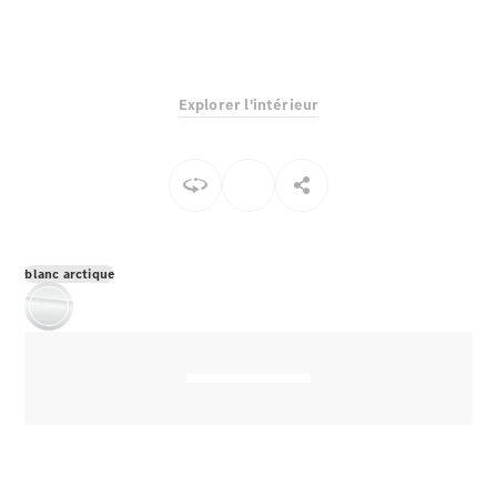
EQS
Électrique
Berline
Classe E
Berline
Explorer l'intérieur
Classe S
Classe S
Berline
longue
Mercedes-
Maybach
Classe S
blanc arctique
Configurateur
Mercedes-
Benz Store
Réserver
une course
d’essai
SUV & tout-terrains