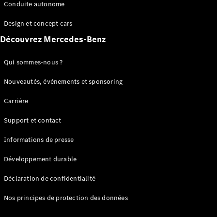
Benz Store
Conduite autonome
Réserver
une course
Design et concept cars
d’essai
Découvrez Mercedes-Benz
Coupés
Qui sommes-nous ?
Nouveautés, événements et sponsoring
Carrière
Tous les
Support et contact
Coupés
CLE Coupé
Informations de presse
Mercedes-
AMG GT
Développement durable
Coupé
Mercedes-
Déclaration de confidentialité
AMG GT
Électrique
Coupé 4
Nos principes de protection des données
Portes