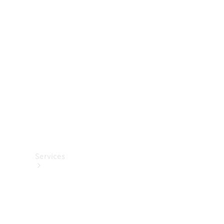
Roues et
pneus
Accessoires
techniques
Collection
Services