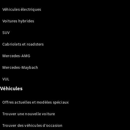
GLC
Électrique
GLC
Véhicules électriques
GLC Coupé
Voitures hybrides
GLE
GLE Coupé
SUV
GLS
Mercedes-
Cabriolets et roadsters
Maybach
Nouveau
GLS
Mercedes-AMG
Classe
Électrique
G
Mercedes-Maybach
Classe G
VUL
Configurateur
Véhicules
Mercedes-
Benz Store
Offres actuelles et modèles spéciaux
Réserver
une course
Trouver une nouvelle voiture
d’essai
Breaks
Trouver des véhicules d’occasion