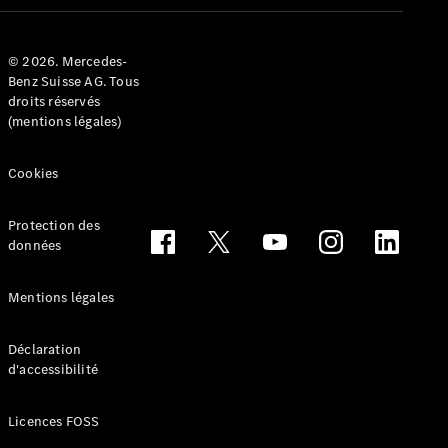
Configurateur
Mercedes-
© 2026. Mercedes-
Benz Store
Benz Suisse AG. Tous
Réserver
droits réservés
une course
(mentions légales)
d’essai
Cabriolets & Roadsters
Cookies
Protection des
données
Mentions légales
Déclaration
Tous les
d'accessibilité
Cabriolets &
Roadsters
Licences FOSS
CLE
Cabriolet