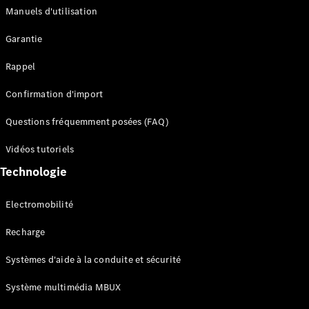
Manuels d'utilisation
Configurateur
Garantie
Mercedes-
Benz Store
Rappel
Réserver
une course
Confirmation d'import
d’essai
Compacte
Questions fréquemment posées (FAQ)
Vidéos tutoriels
Technologie
Electromobilité
Classe A
Berline
Recharge
compacte
Systèmes d'aide à la conduite et sécurité
Configurateur
Système multimédia MBUX
Mercedes-