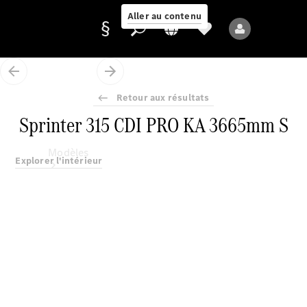
Aller au contenu
Retour aux résultats
Fournisseur /
Sprinter 315 CDI PRO KA 3665mm S
Protection des
données
Modèles
Explorer l'intérieur
Tous les modèles
Nouveaux modèles