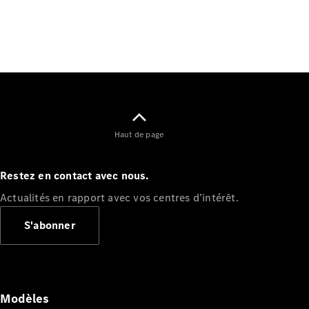
Tous les
SUVs
Haut de page
EQE
Électrique
SUV
EQS
Restez en contact avec nous.
Électrique
SUV
Actualités en rapport avec vos centres d’intérêt.
Mercedes-
Maybach
Électrique
S'abonner
EQS SUV
GLA
GLA
Nouveau
GLA
Nouveau
Électrique
GLB
Électrique
Modèles
GLB