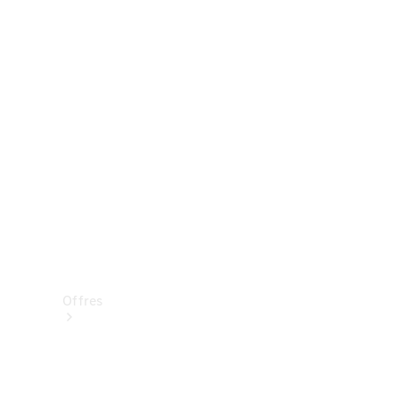
Mercedes-Benz Store
Réserver une course d’essai
Offres