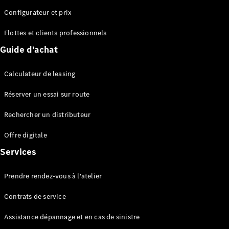
Configurateur et prix
Flottes et clients professionnels
Guide d'achat
Tous les
Breaks
Calculateur de leasing
CLA
Shooting
Électrique
Réserver un essai sur route
Brake
CLA
Rechercher un distributeur
Shooting
Offre digitale
Brake
Classe C
Services
Break
Classe C
Prendre rendez-vous à l'atelier
All-Terrain
Classe E
Contrats de service
Break
Classe E All-
Assistance dépannage et en cas de sinistre
Terrain