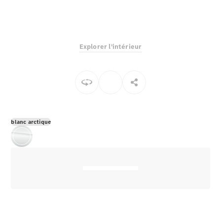
EQS
Électrique
Berline
Classe E
Berline
Explorer l'intérieur
Classe S
Classe S
Berline
longue
Mercedes-
Maybach
Classe S
blanc arctique
Configurateur
Mercedes-
Benz Store
Réserver
une course
d’essai
SUV & tout-terrains