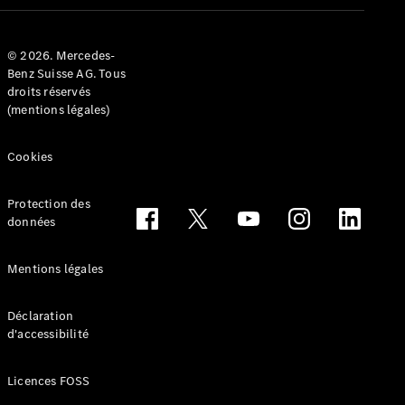
Configurateur
Mercedes-
© 2026. Mercedes-
Benz Store
Benz Suisse AG. Tous
Réserver
droits réservés
une course
(mentions légales)
d’essai
Cabriolets & Roadsters
Cookies
Protection des
données
Mentions légales
Déclaration
Tous les
d'accessibilité
Cabriolets &
Roadsters
Licences FOSS
CLE
Cabriolet