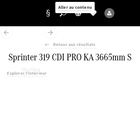
Aller au contenu
Retour aux résultats
Fournisseur /
Sprinter 319 CDI PRO KA 3665mm S
Protection des
données
Modèles
Explorer l'intérieur
Tous les modèles
Nouveaux modèles