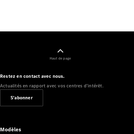
Tous les
SUVs
Haut de page
EQE
Électrique
SUV
EQS
Restez en contact avec nous.
Électrique
SUV
Actualités en rapport avec vos centres d’intérêt.
Mercedes-
Maybach
Électrique
S'abonner
EQS SUV
GLA
GLA
Nouveau
GLA
Nouveau
Électrique
GLB
Électrique
Modèles
GLB