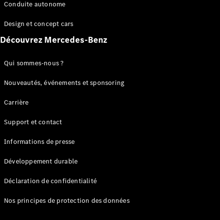
Benz Store
Conduite autonome
Réserver
une course
Design et concept cars
d’essai
Découvrez Mercedes-Benz
Coupés
Qui sommes-nous ?
Nouveautés, événements et sponsoring
Carrière
Tous les
Support et contact
Coupés
CLE Coupé
Informations de presse
Mercedes-
AMG GT
Développement durable
Coupé
Mercedes-
Déclaration de confidentialité
AMG GT
Électrique
Coupé 4
Nos principes de protection des données
Portes