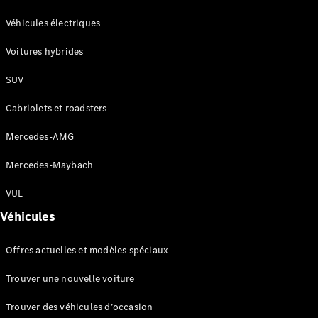
GLC
Électrique
GLC
Véhicules électriques
GLC Coupé
Voitures hybrides
GLE
GLE Coupé
SUV
GLS
Mercedes-
Cabriolets et roadsters
Maybach
Nouveau
GLS
Mercedes-AMG
Classe
Électrique
G
Mercedes-Maybach
Classe G
VUL
Configurateur
Véhicules
Mercedes-
Benz Store
Offres actuelles et modèles spéciaux
Réserver
une course
Trouver une nouvelle voiture
d’essai
Breaks
Trouver des véhicules d’occasion