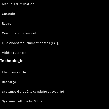
Manuels d'utilisation
Configurateur
Garantie
Mercedes-
Benz Store
Rappel
Réserver
une course
Confirmation d'import
d’essai
Compacte
Questions fréquemment posées (FAQ)
Vidéos tutoriels
Technologie
Electromobilité
Classe A
Berline
Recharge
compacte
Systèmes d'aide à la conduite et sécurité
Configurateur
Système multimédia MBUX
Mercedes-