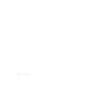
Roues et
pneus
Accessoires
techniques
Collection
Services