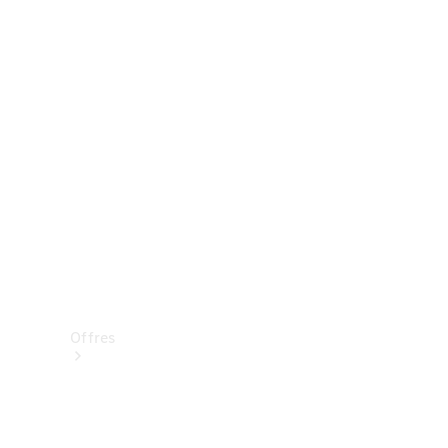
Mercedes-Benz Store
Réserver une course d’essai
Offres