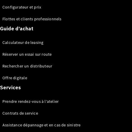
Configurateur et prix
Flottes et clients professionnels
Guide d'achat
Tous les
Breaks
Calculateur de leasing
CLA
Shooting
Électrique
Réserver un essai sur route
Brake
CLA
Rechercher un distributeur
Shooting
Offre digitale
Brake
Classe C
Services
Break
Classe C
Prendre rendez-vous à l'atelier
All-Terrain
Classe E
Contrats de service
Break
Classe E All-
Assistance dépannage et en cas de sinistre
Terrain