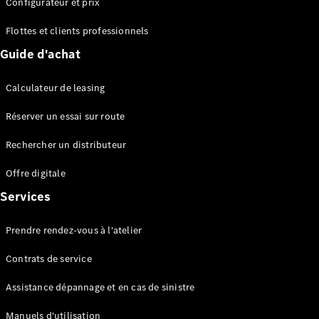
Configurateur et prix
EQS
Électrique
Berline
Flottes et clients professionnels
Classe E
Guide d'achat
Berline
Classe S
Classe S
Calculateur de leasing
Berline
longue
Réserver un essai sur route
Mercedes-
Maybach
Rechercher un distributeur
Classe S
Offre digitale
Services
Configurateur
Mercedes-
Benz Store
Prendre rendez-vous à l'atelier
Réserver
une course
Contrats de service
d’essai
SUV & tout-terrains
Assistance dépannage et en cas de sinistre
Manuels d'utilisation