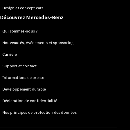
GLC
Électrique
Design et concept cars
GLC
GLC Coupé
Découvrez Mercedes-Benz
GLE
GLE Coupé
Qui sommes-nous ?
GLS
Mercedes-
Nouveautés, événements et sponsoring
Maybach
Nouveau
GLS
Carrière
Classe
Électrique
G
Support et contact
Classe G
Informations de presse
Configurateur
Développement durable
Mercedes-
Benz Store
Déclaration de confidentialité
Réserver
une course
Nos principes de protection des données
d’essai
Breaks