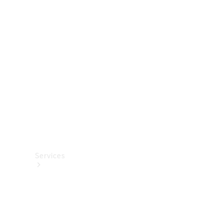
Roues et
pneus
Accessoires
techniques
Collection
Services