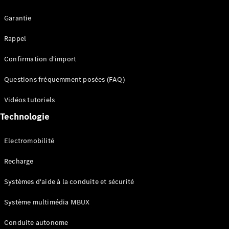
Garantie
Rappel
Confirmation d'import
Questions fréquemment posées (FAQ)
Tous les
SUVs
Vidéos tutoriels
EQE
Électrique
Technologie
SUV
EQS
Électrique
SUV
Electromobilité
Mercedes-
Maybach
Électrique
Recharge
EQS SUV
GLA
Systèmes d'aide à la conduite et sécurité
GLA
Nouveau
GLA
Système multimédia MBUX
Nouveau
Électrique
GLB
Électrique
Conduite autonome
GLB