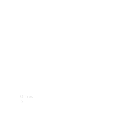
Mercedes-Benz Store
Réserver une course d’essai
Offres