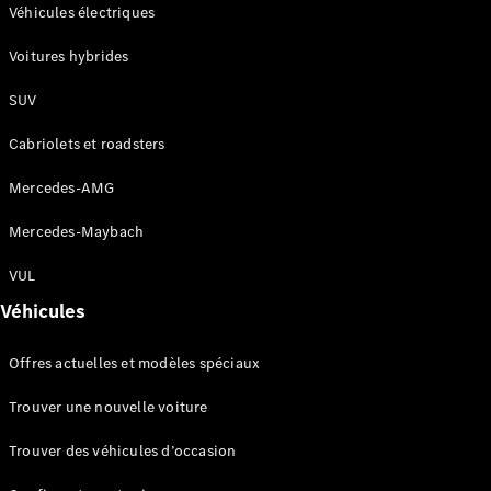
Modèles électriques
Véhicules électriques
Modèles hybrides rechargeables
Voitures hybrides
Berlines
SUV
Cabriolets et roadsters
Mercedes-AMG
Mercedes-Maybach
Tous les
Berlines
VUL
CLA
Électrique
Véhicules
CLA
Classe C
Offres actuelles et modèles spéciaux
Berline
Classe
Trouver une nouvelle voiture
C
Électrique
Berline
Trouver des véhicules d’occasion
EQE
Électrique
Berline