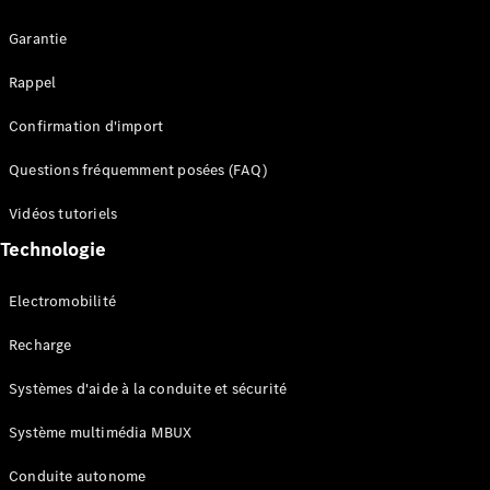
Garantie
Rappel
Confirmation d'import
Questions fréquemment posées (FAQ)
Tous les
SUVs
Vidéos tutoriels
EQE
Électrique
Technologie
SUV
EQS
Électrique
SUV
Electromobilité
Mercedes-
Maybach
Électrique
Recharge
EQS SUV
GLA
Systèmes d'aide à la conduite et sécurité
GLA
Nouveau
GLA
Système multimédia MBUX
Nouveau
Électrique
GLB
Électrique
Conduite autonome
GLB