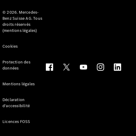
© 2026. Mercedes-
Benz Suisse AG. Tous
droits réservés
(mentions légales)
Tous les
Breaks
Cookies
CLA
Shooting
Électrique
Brake
Protection des
CLA
données
Shooting
Brake
Mentions légales
Classe C
Break
Classe C
Déclaration
d'accessibilité
All-Terrain
Classe E
Break
Licences FOSS
Classe E All-
Terrain