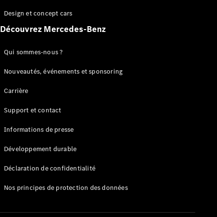
GLC
Électrique
Design et concept cars
GLC
GLC Coupé
Découvrez Mercedes-Benz
GLE
GLE Coupé
Qui sommes-nous ?
GLS
Mercedes-
Nouveautés, événements et sponsoring
Maybach
Nouveau
GLS
Carrière
Classe
Électrique
G
Support et contact
Classe G
Informations de presse
Configurateur
Développement durable
Mercedes-
Benz Store
Déclaration de confidentialité
Réserver
une course
Nos principes de protection des données
d’essai
Breaks