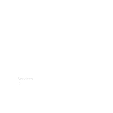
Roues et
pneus
Accessoires
techniques
Collection
Services