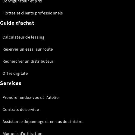
Configurateur et prix
EQS
Électrique
Berline
Flottes et clients professionnels
Classe E
Guide d'achat
Berline
Classe S
Classe S
Calculateur de leasing
Berline
longue
Réserver un essai sur route
Mercedes-
Maybach
Rechercher un distributeur
Classe S
Offre digitale
Services
Configurateur
Mercedes-
Benz Store
Prendre rendez-vous à l'atelier
Réserver
une course
Contrats de service
d’essai
SUV & tout-terrains
Assistance dépannage et en cas de sinistre
Manuels d'utilisation