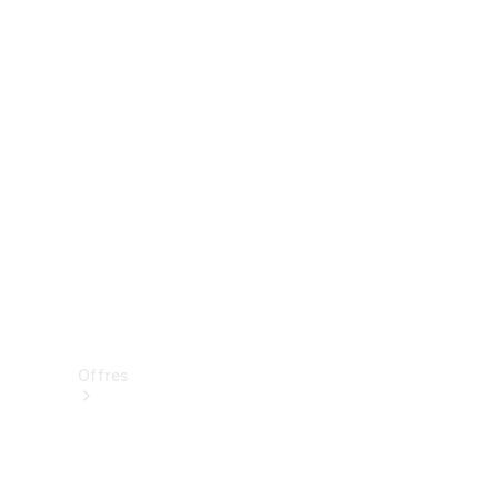
Mercedes-Benz Store
Réserver une course d’essai
Offres