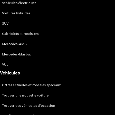
Modèles électriques
Véhicules électriques
Modèles hybrides rechargeables
Voitures hybrides
Berlines
SUV
Cabriolets et roadsters
Mercedes-AMG
Mercedes-Maybach
Tous les
Berlines
VUL
CLA
Électrique
Véhicules
CLA
Classe C
Offres actuelles et modèles spéciaux
Berline
Classe
Trouver une nouvelle voiture
C
Électrique
Berline
Trouver des véhicules d’occasion
EQE
Électrique
Berline