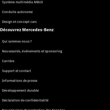
Benz Store
Système multimédia MBUX
Réserver
une course
Conduite autonome
d’essai
Coupés
Design et concept cars
Découvrez Mercedes-Benz
Qui sommes-nous ?
Nouveautés, événements et sponsoring
Tous les
Carrière
Coupés
CLE Coupé
Support et contact
Mercedes-
AMG GT
Informations de presse
Coupé
Mercedes-
Développement durable
AMG GT
Électrique
Coupé 4
Déclaration de confidentialité
Portes