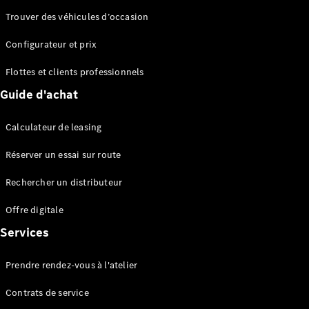
Trouver des véhicules d’occasion
Configurateur et prix
Flottes et clients professionnels
Tous les
Guide d'achat
Breaks
CLA
Shooting
Électrique
Calculateur de leasing
Brake
CLA
Réserver un essai sur route
Shooting
Rechercher un distributeur
Brake
Classe C
Offre digitale
Break
Classe C
Services
All-Terrain
Classe E
Prendre rendez-vous à l'atelier
Break
Classe E All-
Contrats de service
Terrain