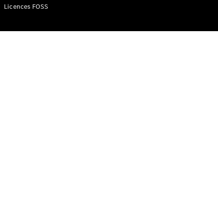
Licences FOSS
Mercedes-
AMG SL
Roadster
Mercedes-
Maybach SL
Monogram
Series
Configurateur
Mercedes-
Benz Store
Réserver
une course
d’essai
Grand Limousine