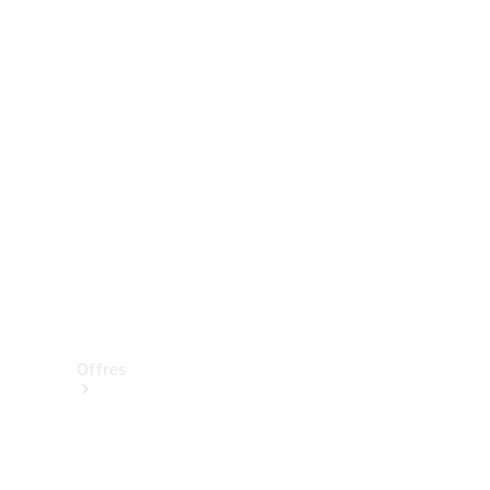
Mercedes-Benz Store
Réserver une course d’essai
Offres