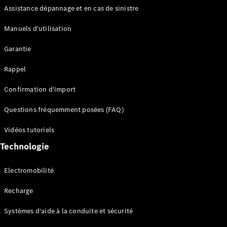
Assistance dépannage et en cas de sinistre
Configurateur
Manuels d'utilisation
Mercedes-
Benz Store
Garantie
Réserver
une course
Rappel
d’essai
Compacte
Confirmation d'import
Questions fréquemment posées (FAQ)
Vidéos tutoriels
Technologie
Classe A
Berline
Electromobilité
compacte
Recharge
Configurateur
Systèmes d'aide à la conduite et sécurité
Mercedes-