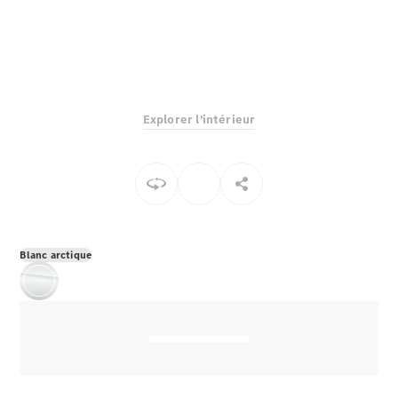
EQS
Électrique
Berline
Classe E
Berline
Classe S
Classe S
Explorer l'intérieur
Berline
longue
Mercedes-
Maybach
Classe S
Configurateur
Blanc arctique
Mercedes-
Benz Store
Réserver
une course
d’essai
SUV & tout-terrains