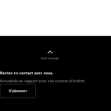
Tous les
SUVs
EQE
Électrique
SUV
Haut de page
EQS
Électrique
SUV
Mercedes-
Restez en contact avec nous.
Maybach
Électrique
Actualités en rapport avec vos centres d’intérêt.
EQS SUV
GLA
S'abonner
GLA
Nouveau
GLA
Nouveau
Électrique
GLB
Électrique
GLB