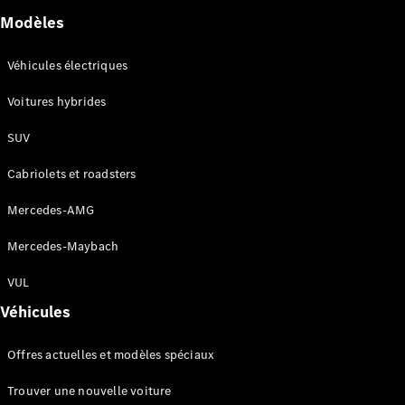
GLC
Électrique
Modèles
GLC
GLC Coupé
Véhicules électriques
GLE
GLE Coupé
Voitures hybrides
GLS
Mercedes-
SUV
Maybach
Nouveau
GLS
Cabriolets et roadsters
Classe
Électrique
G
Mercedes-AMG
Classe G
Mercedes-Maybach
Configurateur
VUL
Mercedes-
Benz Store
Véhicules
Réserver
une course
Offres actuelles et modèles spéciaux
d’essai
Breaks
Trouver une nouvelle voiture