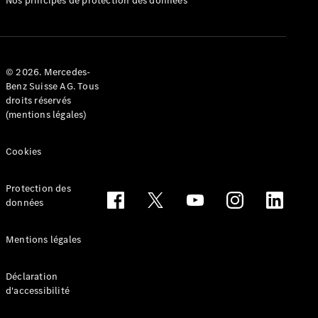
Nos principes de protection des données
Configurateur
Mercedes-
Benz Store
Réserver
© 2026. Mercedes-
une course
Benz Suisse AG. Tous
d’essai
droits réservés
Cabriolets & Roadsters
(mentions légales)
Cookies
Protection des
données
Mentions légales
Tous les
Cabriolets &
Déclaration
Roadsters
d'accessibilité
CLE
Cabriolet