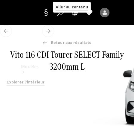
Aller au contenu
Retour aux résultats
Fournisseur /
Vito 116 CDI Tourer SELECT Family
Protection des
données
3200mm L
Modèles
Explorer l'intérieur
Tous les modèles
Nouveaux modèles