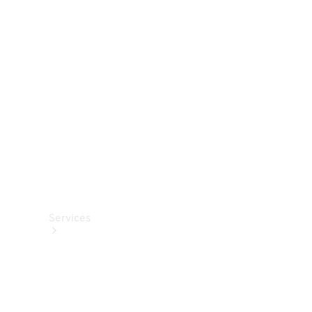
Roues et
pneus
Accessoires
techniques
Collection
Services