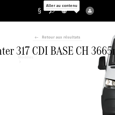
Aller au contenu
Retour aux résultats
Fournisseur /
nter 317 CDI BASE CH 366
Protection des
données
Modèles
Tous les modèles
Nouveaux modèles