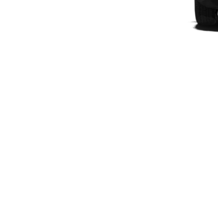
Modèles électriques
Modèles hybrides rechargeables
Berlines
Tous les
Berlines
CLA
Électrique
CLA
Classe C
Berline
Classe
C
Électrique
Berline
EQE
Électrique
Berline