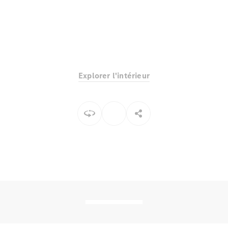
Explorer l'intérieur
Tous les
SUVs
EQE
Électrique
SUV
EQS
Électrique
SUV
Mercedes-
Maybach
Électrique
EQS SUV
GLA
GLA
Nouveau
GLA
Nouveau
Électrique
GLB
Électrique
GLB