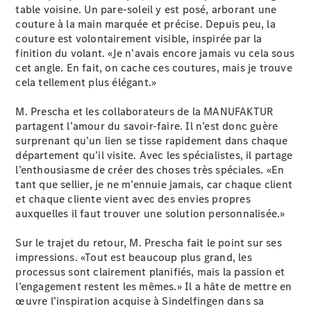
table voisine. Un pare-soleil y est posé, arborant une
couture à la main marquée et précise. Depuis peu, la
couture est volontairement visible, inspirée par la
finition du volant. «Je n’avais encore jamais vu cela sous
cet angle. En fait, on cache ces coutures, mais je trouve
cela tellement plus élégant.»
Tous les
Breaks
M. Prescha et les collaborateurs de la MANUFAKTUR
CLA
partagent l’amour du savoir-faire. Il n’est donc guère
Shooting
Électrique
surprenant qu’un lien se tisse rapidement dans chaque
Brake
département qu’il visite. Avec les spécialistes, il partage
CLA
l’enthousiasme de créer des choses très spéciales. «En
Shooting
tant que sellier, je ne m’ennuie jamais, car chaque client
Brake
et chaque cliente vient avec des envies propres
Classe C
auxquelles il faut trouver une solution personnalisée.»
Break
Classe C
Sur le trajet du retour, M. Prescha fait le point sur ses
All-Terrain
impressions. «Tout est beaucoup plus grand, les
Classe E
processus sont clairement planifiés, mais la passion et
Break
l’engagement restent les mêmes.» Il a hâte de mettre en
Classe E All-
œuvre l’inspiration acquise à Sindelfingen dans sa
Terrain