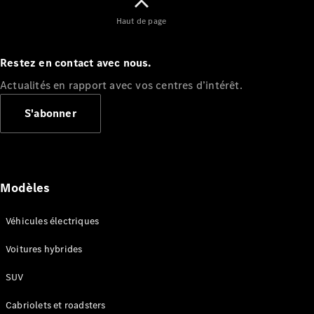
Benz Store
Réserver
Haut de page
une course
d’essai
Coupés
Restez en contact avec nous.
Actualités en rapport avec vos centres d’intérêt.
S'abonner
Tous les
Coupés
Modèles
CLE Coupé
Mercedes-
AMG GT
Véhicules électriques
Coupé
Mercedes-
Voitures hybrides
AMG GT
Électrique
SUV
Coupé 4
Portes
Cabriolets et roadsters