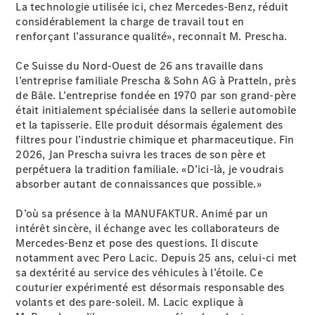
La technologie utilisée ici, chez Mercedes-Benz, réduit
considérablement la charge de travail tout en
renforçant l’assurance qualité», reconnaît M. Prescha.
Ce Suisse du Nord-Ouest de 26 ans travaille dans
l’entreprise familiale Prescha & Sohn AG à Pratteln, près
de Bâle. L’entreprise fondée en 1970 par son grand-père
était initialement spécialisée dans la sellerie automobile
Tous les
et la tapisserie. Elle produit désormais également des
SUVs
filtres pour l’industrie chimique et pharmaceutique. Fin
EQE
2026, Jan Prescha suivra les traces de son père et
Électrique
SUV
perpétuera la tradition familiale. «D’ici-là, je voudrais
EQS
absorber autant de connaissances que possible.»
Électrique
SUV
Mercedes-
D’où sa présence à la MANUFAKTUR. Animé par un
Maybach
Électrique
intérêt sincère, il échange avec les collaborateurs de
EQS SUV
Mercedes-Benz et pose des questions. Il discute
GLA
notamment avec Pero Lacic. Depuis 25 ans, celui-ci met
GLA
Nouveau
sa dextérité au service des véhicules à l’étoile. Ce
GLA
Nouveau
Électrique
couturier expérimenté est désormais responsable des
GLB
Électrique
volants et des pare-soleil. M. Lacic explique à
GLB