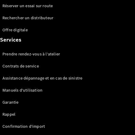
Mercedes-
Réserver un essai sur route
AMG SL
Roadster
Rechercher un distributeur
Mercedes-
Offre digitale
Maybach SL
Monogram
Services
Series
Prendre rendez-vous à l'atelier
Configurateur
Mercedes-
Contrats de service
Benz Store
Réserver
Assistance dépannage et en cas de sinistre
une course
Manuels d'utilisation
d’essai
Grand Limousine
Garantie
Rappel
Confirmation d'import