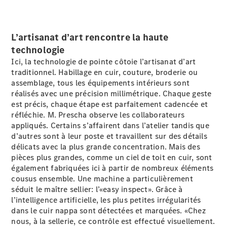
EQS
Électrique
Berline
Classe E
L’artisanat d’art rencontre la haute
Berline
technologie
Classe S
Classe S
Ici, la technologie de pointe côtoie l’artisanat d’art
Berline
traditionnel. Habillage en cuir, couture, broderie ou
longue
assemblage, tous les équipements intérieurs sont
Mercedes-
réalisés avec une précision millimétrique. Chaque geste
Maybach
est précis, chaque étape est parfaitement cadencée et
Classe S
réfléchie. M. Prescha observe les collaborateurs
appliqués. Certains s’affairent dans l’atelier tandis que
d’autres sont à leur poste et travaillent sur des détails
Configurateur
délicats avec la plus grande concentration. Mais des
Mercedes-
pièces plus grandes, comme un ciel de toit en cuir, sont
Benz Store
également fabriquées ici à partir de nombreux éléments
Réserver
cousus ensemble. Une machine a particulièrement
une course
séduit le maître sellier: l’«easy inspect». Grâce à
d’essai
l’intelligence artificielle, les plus petites irrégularités
SUV & tout-terrains
dans le cuir nappa sont détectées et marquées. «Chez
nous, à la sellerie, ce contrôle est effectué visuellement.