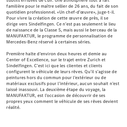
subtils effluves de cuir. Une atmosphère tout à fait
Modèles électriques
familière pour le maître sellier de 26 ans, du fait de son
Modèles hybrides rechargeables
quotidien professionnel. «Un chef-d’œuvre», juge-t-il.
Pour vivre la création de cette œuvre de près, il se
dirige vers Sindelfingen. Ce n’est pas seulement le lieu
Berlines
de naissance de la Classe S, mais aussi le berceau de la
MANUFAKTUR, le programme de personnalisation de
Mercedes-Benz réservé à certaines séries.
Première halte d’environ deux heures et demie au
Center of Excellence, sur le trajet entre Zurich et
Tous les
Sindelfingen. C’est ici que les clientes et clients
Berlines
configurent le véhicule de leurs rêves. Qu’il s’agisse de
CLA
peintures hors du commun pour l’extérieur ou de
Électrique
CLA
matériaux exclusifs pour l’intérieur, aucun souhait n’est
Classe C
laissé inassouvi. La deuxième étape du voyage, la
Berline
MANUFAKTUR, est l’occasion de découvrir de ses
Classe
propres yeux comment le véhicule de ses rêves devient
C
réalité.
Électrique
Berline
EQE
Électrique
Berline