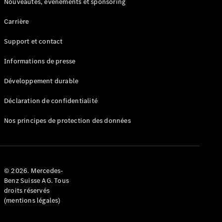
Nouveautés, événements et sponsoring
Monospaces
Classe V
Carrière
Marco Polo
de Classe V
Support et contact
Marco Polo
de Classe V
Informations de presse
Marco Polo
HORIZON
Développement durable
Déclaration de confidentialité
Configurateur
Mercedes-
Nos principes de protection des données
Benz Store
Réserver
une course
d’essai
© 2026. Mercedes-
Benz Suisse AG. Tous
Vans Commerciaux
droits réservés
(mentions légales)
Configurateur