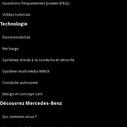
Questions fréquemment posées (FAQ)
VLE
Vidéos tutoriels
Électrique
Technologie
Configurateur
Mercedes-
Electromobilité
Benz Store
Réserver
Recharge
une course
d’essai
Systèmes d'aide à la conduite et sécurité
Vans et camping-cars
Système multimédia MBUX
Conduite autonome
Design et concept cars
Découvrez Mercedes-Benz
Qui sommes-nous ?
Tous les