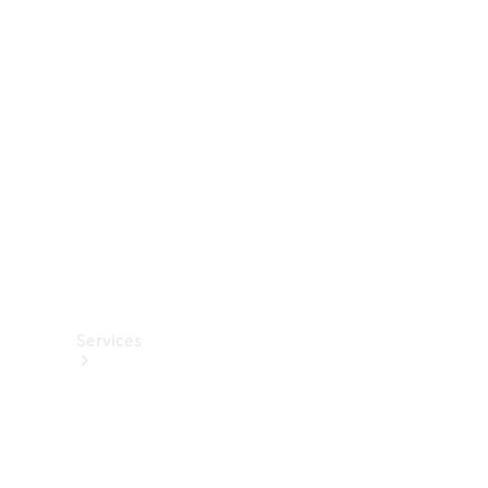
Roues et
pneus
Accessoires
techniques
Collection
Services