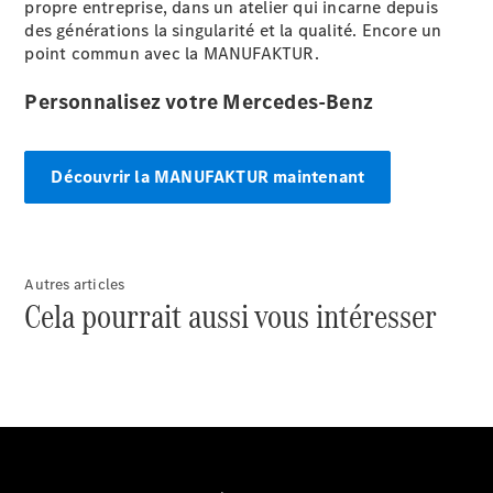
propre entreprise, dans un atelier qui incarne depuis
des générations la singularité et la qualité. Encore un
Configurateur
point commun avec la MANUFAKTUR.
Mercedes-
Benz Store
Personnalisez votre Mercedes-Benz
Réserver
une course
d’essai
Découvrir la MANUFAKTUR maintenant
Compacte
Autres articles
Cela pourrait aussi vous intéresser
Classe A
Berline
compacte
Configurateur
Mercedes-