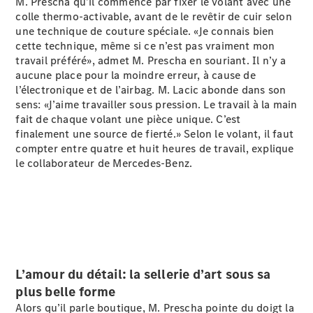
M. Prescha qu’il commence par fixer le volant avec une
GLC
Électrique
colle thermo-activable, avant de le revêtir de cuir selon
GLC
une technique de couture spéciale. «Je connais bien
GLC Coupé
cette technique, même si ce n’est pas vraiment mon
GLE
travail préféré», admet M. Prescha en souriant. Il n’y a
GLE Coupé
aucune place pour la moindre erreur, à cause de
GLS
l’électronique et de l’airbag. M. Lacic abonde dans son
Mercedes-
sens: «J’aime travailler sous pression. Le travail à la main
Maybach
Nouveau
fait de chaque volant une pièce unique. C’est
GLS
finalement une source de fierté.» Selon le volant, il faut
Classe
compter entre quatre et huit heures de travail, explique
Électrique
G
le collaborateur de Mercedes-Benz.
Classe G
Configurateur
Mercedes-
Benz Store
Réserver
une course
L’amour du détail: la sellerie d’art sous sa
d’essai
plus belle forme
Breaks
Alors qu’il parle boutique, M. Prescha pointe du doigt la