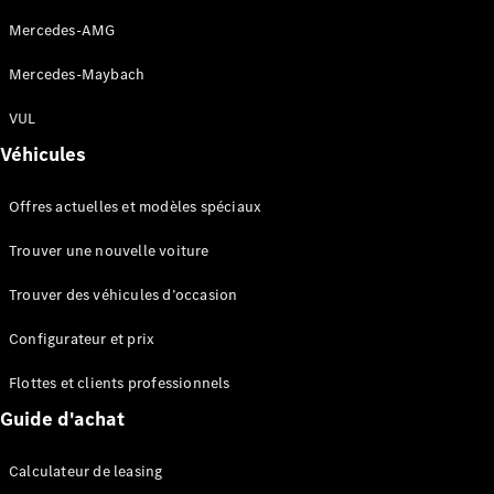
Configurateur
Mercedes-AMG
Mercedes-
Benz Store
Mercedes-Maybach
Réserver
VUL
une course
d’essai
Véhicules
Cabriolets & Roadsters
Offres actuelles et modèles spéciaux
Trouver une nouvelle voiture
Trouver des véhicules d’occasion
Configurateur et prix
Flottes et clients professionnels
Tous les
Guide d'achat
Cabriolets &
Roadsters
CLE
Calculateur de leasing
Cabriolet