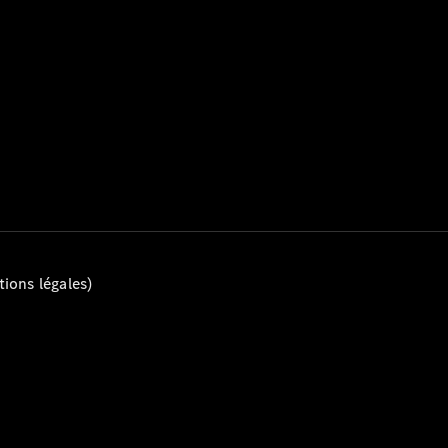
Tous les
Breaks
CLA
Shooting
Électrique
Brake
CLA
Shooting
Brake
ions légales)
Classe C
Break
Classe C
All-Terrain
Classe E
Break
Classe E All-
Terrain