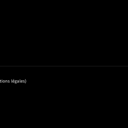
Tous les
Breaks
CLA
Shooting
Électrique
Brake
CLA
Shooting
Brake
ions légales)
Classe C
Break
Classe C
All-Terrain
Classe E
Break
Classe E All-
Terrain