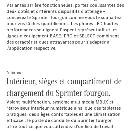
Plateau
Variantes arrière fonctionnelles, portes coulissantes des
deux côtés et différents dispositifs d'attelage –
concevez le Sprinter fourgon comme vous le souhaitez
Configurateur
pour vos tâches quotidiennes. Les phares LED hautes
Mercedes-
performances
soulignent l'aspect représentatif et les
Benz Store
lignes d'équipement BASE, PRO et SELECT combinent
Vito
des caractéristiques attrayantes pour s'adapter à
l'application respective.
Intérieur
Intérieur, sièges et compartiment de
Tous les
Vito
chargement du Sprinter fourgon.
Vito
Fourgon
Volant multifonction, système multimédia
MBUX
et
Vito Mixto
rétroviseur intérieur
numérique
ainsi que des tablettes
Vito Tourer
pratiques, des sièges confortables et une climatisation
efficace
: le poste de conduite du Sprinter fourgon
offre tout ce que vous attendez d'un lieu de travail
Configurateur