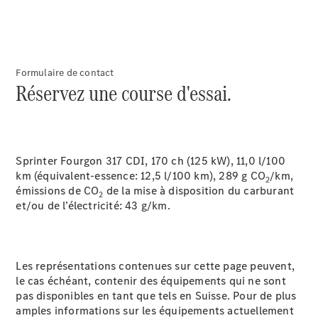
modèles
spéciaux
actuels
Financial
Services et
Formulaire de contact
leasing
Réservez une course d'essai.
Configurateur
Réserver
une course
d’essai
Sprinter Fourgon 317 CDI, 170 ch (125 kW), 11,0 l/100
Recherche
km (équivalent-essence: 12,5 l/100 km), 289 g CO
/km,
2
de
émissions de CO
de la mise à disposition du carburant
2
distributeur
et/ou de l’électricité: 43
g/km.
Trouver un
modèle
successeur
Les représentations contenues sur cette page peuvent,
le cas échéant, contenir des équipements qui ne sont
Leasing
pas disponibles en tant que tels en Suisse. Pour de plus
Clients
amples informations sur les équipements actuellement
commerciaux