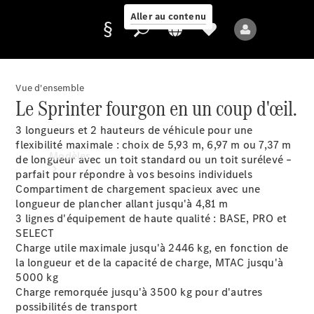
Aller au contenu
Vue d'ensemble
Le Sprinter fourgon en un coup d'œil.
Fournisseur /
Protection des
3 longueurs et 2 hauteurs de véhicule pour une
données
flexibilité maximale : choix de 5,93 m, 6,97 m ou 7,37 m
Modèles
de longueur avec un toit standard ou un toit surélevé –
parfait pour répondre à vos besoins individuels
Compartiment de chargement spacieux avec une
longueur de plancher allant jusqu'à 4,81 m
3 lignes d'équipement de haute qualité : BASE, PRO et
SELECT
Charge utile maximale jusqu'à 2446 kg, en fonction de
la longueur et de la capacité de charge, MTAC jusqu'à
Tous les modèles
5000 kg
Nouveaux modèles
Charge remorquée jusqu'à
3500 kg
pour d'autres
possibilités de transport