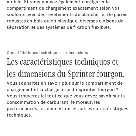
mobile. Et vous pouvez également configurer le
Mercedes-
compartiment de chargement exactement selon vos
Benz Store
souhaits avec des revêtements de plancher et de parois
Marco Polo
robustes en bois ou en plastique, diverses cloisons de
séparation et des systèmes de fixation flexibles.
Caractéristiques techniques et dimensions
Les caractéristiques techniques et
Tous les
les dimensions du Sprinter fourgon.
Monospaces
Marco Polo
Vous souhaitez en savoir plus sur le compartiment de
de Classe V
chargement et la charge utile du Sprinter fourgon ?
Marco Polo
Vous trouverez ici tout ce que vous devez savoir sur la
HORIZON
consommation de carburant, le moteur, les
Marco Polo
performances, les dimensions et autres caractéristiques
de Classe V
techniques.
Configurateur