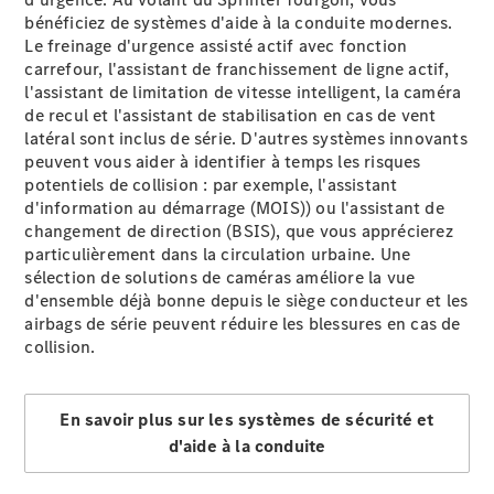
Tous les
bénéficiez de systèmes d'aide à la conduite modernes.
eSprinter
Le freinage d'urgence assisté
actif
avec fonction
eSprinter
Électrique
carrefour, l'assistant de franchissement de ligne
actif
,
Fourgon
l'assistant de limitation de vitesse
intelligent
, la caméra
eSprinter
Électrique
de
recul
et l'assistant de stabilisation en cas de vent
Châssis
latéral
sont inclus de série. D'autres systèmes innovants
eSprinter
Nouveaux
Électrique
peuvent vous aider à identifier à temps les risques
à Plateau
potentiels de collision : par exemple, l'assistant
d'information au démarrage
(MOIS))
ou l'assistant de
Configurateur
changement de direction
(BSIS)
, que vous apprécierez
Mercedes-
particulièrement dans la circulation urbaine. Une
Benz Store
sélection de solutions de
caméras
améliore la vue
eVito
d'ensemble déjà bonne depuis le siège conducteur et les
airbags de série peuvent réduire les blessures en cas de
collision.
En savoir plus sur les systèmes de sécurité et
d'aide à la conduite
Tous les
eVito