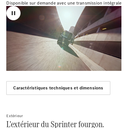
Disponible sur demande avec une transmission intégrale
Modèles électriques
Sprinter
00:00 / 00:00
Tous les
Sprinter
Sprinter
Fourgon
Sprinter
Caractéristiques techniques et dimensions
Tourer
Sprinter
Châssis
Sprinter
Fahrgestell
Extérieur
Doppelkabine
L'extérieur du Sprinter fourgon.
Sprinter à