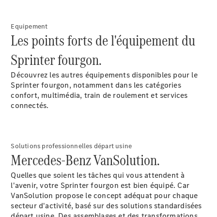
eVito
Électrique
Fourgon
eVito
Equipement
Électrique
Tourer
Les points forts de l'équipement du
Sprinter fourgon.
Configurateur
Mercedes-
Découvrez les autres équipements disponibles pour le
Benz Store
Sprinter fourgon, notamment dans les catégories
confort, multimédia, train de roulement et services
connectés.
Voitures
particulères
Mercedes-Benz
Solutions professionnelles départ usine
Configurateur
Mercedes-Benz VanSolution.
Mercedes-Benz
Store
Quelles que soient les tâches qui vous attendent à
l'avenir, votre Sprinter fourgon est bien équipé. Car
VanSolution propose le concept adéquat pour chaque
secteur d'activité, basé sur des solutions standardisées
départ usine. Des assemblages et des transformations