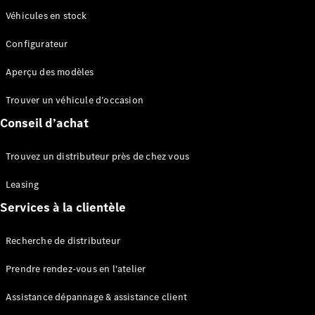
Aperçu
Véhicules en stock
Van Service
Assistance
Configurateur
dépannage
& assistance
Aperçu des modèles
client
Solutions
Trouver un véhicule d’occasion
de mobilité
Conseil d’achat
Commande
intelligente
du véhicule
Trouvez un distributeur près de chez vous
Garantie &
pièces
Leasing
d’origine
Services à la clientèle
Prendre un
rendez-
vous
Recherche de distributeur
Prendre rendez-vous en l'atelier
Solutions
de recharge
Assistance dépannage & assistance client
Notices