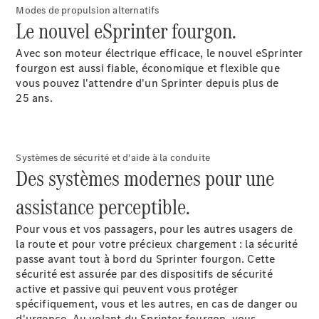
Mercedes-
Modes de propulsion alternatifs
Benz Store
Le nouvel eSprinter fourgon.
Classe V
Avec son moteur électrique efficace, le nouvel eSprinter
fourgon est aussi fiable, économique et flexible que
vous pouvez l'attendre d'un Sprinter depuis plus de
25 ans.
Classe V
Systèmes de sécurité et d'aide à la conduite
Des systèmes modernes pour une
Configurateur
Mercedes-
assistance perceptible.
Benz Store
eSprinter
Pour vous et vos passagers, pour les autres usagers de
la route et pour votre précieux chargement : la sécurité
passe avant tout à bord du Sprinter fourgon. Cette
sécurité est assurée par des dispositifs de sécurité
active et passive qui peuvent vous protéger
spécifiquement, vous et les autres, en cas de danger ou
d'urgence. Au volant du Sprinter fourgon, vous