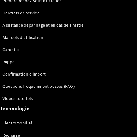
Prendre rendez-vous à l'atelier
Contrats de service
Assistance dépannage et en cas de sinistre
Manuels d'utilisation
Garantie
Tous les
SUVs
Rappel
EQE
Électrique
SUV
Confirmation d'import
EQS
Électrique
SUV
Questions fréquemment posées (FAQ)
Mercedes-
Maybach
Électrique
Vidéos tutoriels
EQS SUV
Technologie
GLA
GLA
Nouveau
GLA
Nouveau
Électrique
Electromobilité
GLB
Électrique
GLB
Recharge