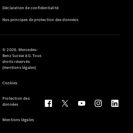
Déclaration de confidentialité
Nos principes de protection des données
Tous les
Breaks
CLA
© 2026. Mercedes-
Shooting
Électrique
Benz Suisse AG. Tous
Brake
droits réservés
CLA
(mentions légales)
Shooting
Brake
Cookies
Classe C
Break
Classe C
Protection des
All-Terrain
données
Classe E
Break
Mentions légales
Classe E All-
Terrain