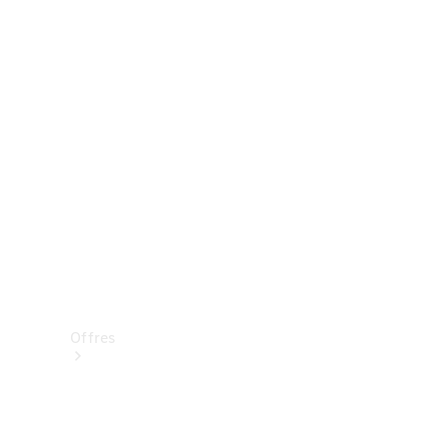
Mercedes-Benz Store
Réserver une course d’essai
Offres