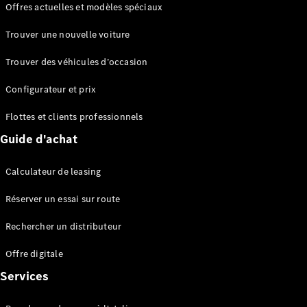
Offres actuelles et modèles spéciaux
EQS
Électrique
Berline
Trouver une nouvelle voiture
Classe E
Berline
Trouver des véhicules d’occasion
Classe S
Classe S
Configurateur et prix
Berline
longue
Flottes et clients professionnels
Mercedes-
Guide d'achat
Maybach
Classe S
Calculateur de leasing
Configurateur
Réserver un essai sur route
Mercedes-
Benz Store
Rechercher un distributeur
Réserver
une course
Offre digitale
d’essai
Services
SUV & tout-terrains