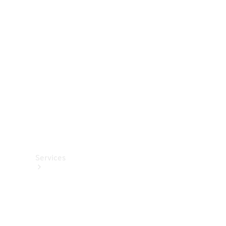
Roues et
pneus
Accessoires
techniques
Collection
Services