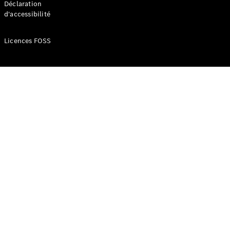
Déclaration
d'accessibilité
Configurateur
Mercedes-
Licences FOSS
Benz Store
Réserver
une course
d’essai
Compacte
Classe A
Berline
compacte
Configurateur
Mercedes-