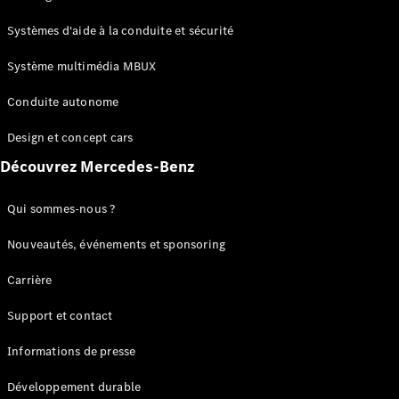
GLC
Électrique
GLC
Systèmes d'aide à la conduite et sécurité
GLC Coupé
GLE
Système multimédia MBUX
GLE Coupé
Conduite autonome
GLS
Mercedes-
Design et concept cars
Maybach
Nouveau
GLS
Découvrez Mercedes-Benz
Classe
Électrique
G
Qui sommes-nous ?
Classe G
Nouveautés, événements et sponsoring
Configurateur
Carrière
Mercedes-
Benz Store
Support et contact
Réserver
une course
Informations de presse
d’essai
Breaks
Développement durable