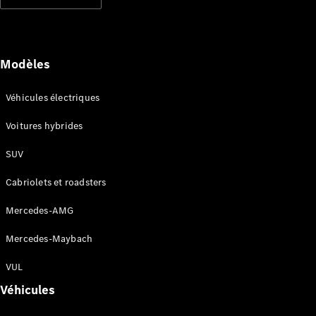
Modèles électriques
Modèles hybrides rechargeables
Berlines
Modèles
Véhicules électriques
Voitures hybrides
SUV
Tous les
Berlines
Cabriolets et roadsters
CLA
Électrique
CLA
Mercedes-AMG
Classe C
Berline
Mercedes-Maybach
Classe
C
VUL
Électrique
Berline
Véhicules
EQE
Électrique
Berline