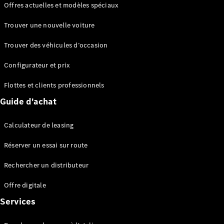
Offres actuelles et modèles spéciaux
EQS
Électrique
Berline
Trouver une nouvelle voiture
Classe E
Berline
Trouver des véhicules d’occasion
Classe S
Classe S
Configurateur et prix
Berline
longue
Flottes et clients professionnels
Mercedes-
Guide d'achat
Maybach
Classe S
Calculateur de leasing
Configurateur
Réserver un essai sur route
Mercedes-
Benz Store
Rechercher un distributeur
Réserver
une course
Offre digitale
d’essai
Services
SUV & tout-terrains