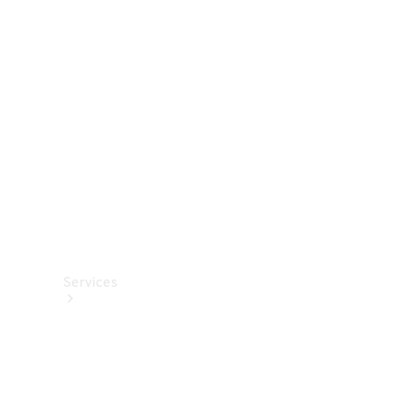
Roues et
pneus
Accessoires
techniques
Collection
Services