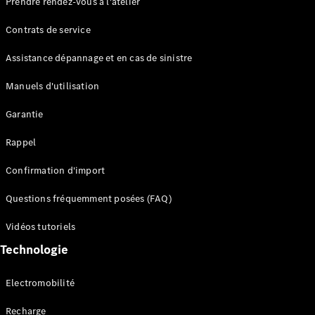
Prendre rendez-vous à l'atelier
Contrats de service
Assistance dépannage et en cas de sinistre
Manuels d'utilisation
Garantie
Tous les
SUVs
Rappel
EQE
Électrique
SUV
Confirmation d'import
EQS
Électrique
SUV
Questions fréquemment posées (FAQ)
Mercedes-
Maybach
Électrique
Vidéos tutoriels
EQS SUV
Technologie
GLA
GLA
Nouveau
GLA
Nouveau
Électrique
Electromobilité
GLB
Électrique
GLB
Recharge