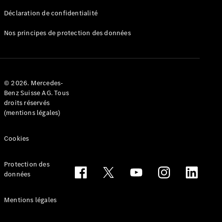
Déclaration de confidentialité
Nos principes de protection des données
Tous les
Breaks
CLA
© 2026. Mercedes-
Shooting
Électrique
Benz Suisse AG. Tous
Brake
droits réservés
CLA
(mentions légales)
Shooting
Brake
Cookies
Classe C
Break
Classe C
Protection des
All-Terrain
données
Classe E
Break
Mentions légales
Classe E All-
Terrain