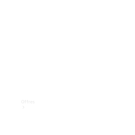
Mercedes-Benz Store
Réserver une course d’essai
Offres