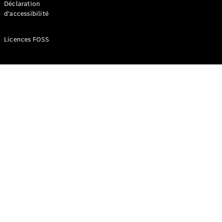
Déclaration
d'accessibilité
Configurateur
Mercedes-
Licences FOSS
Benz Store
Réserver
une course
d’essai
Compacte
Classe A
Berline
compacte
Configurateur
Mercedes-