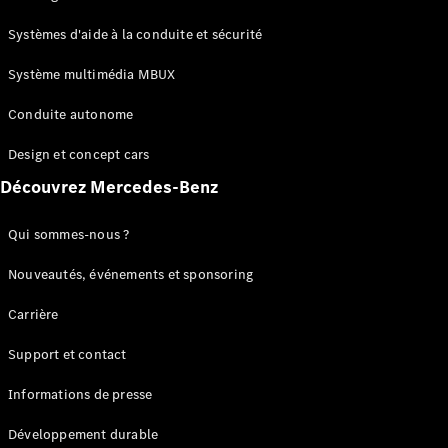
GLC
Électrique
GLC
Systèmes d'aide à la conduite et sécurité
GLC Coupé
GLE
Système multimédia MBUX
GLE Coupé
Conduite autonome
GLS
Mercedes-
Design et concept cars
Maybach
Nouveau
GLS
Découvrez Mercedes-Benz
Classe
Électrique
G
Qui sommes-nous ?
Classe G
Nouveautés, événements et sponsoring
Configurateur
Carrière
Mercedes-
Benz Store
Support et contact
Réserver
une course
Informations de presse
d’essai
Breaks
Développement durable