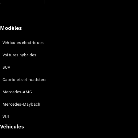
Modèles électriques
Modèles hybrides rechargeables
Berlines
Modèles
Véhicules électriques
Voitures hybrides
SUV
Tous les
Berlines
Cabriolets et roadsters
CLA
Électrique
CLA
Mercedes-AMG
Classe C
Berline
Mercedes-Maybach
Classe
C
VUL
Électrique
Berline
Véhicules
EQE
Électrique
Berline