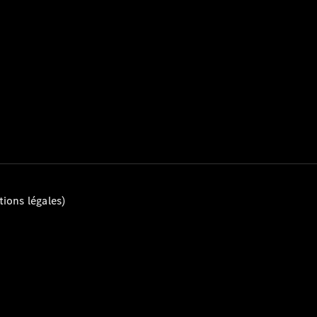
Tous les
Breaks
CLA
Shooting
Électrique
Brake
CLA
Shooting
Brake
ions légales)
Classe C
Break
Classe C
All-Terrain
Classe E
Break
Classe E All-
Terrain