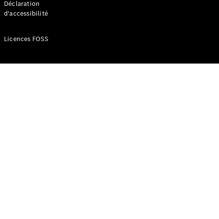
Déclaration
d'accessibilité
Configurateur
Mercedes-
Licences FOSS
Benz Store
Réserver
une course
d’essai
Compacte
Classe A
Berline
compacte
Configurateur
Mercedes-