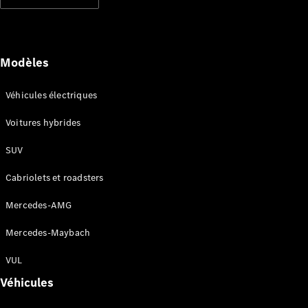
Modèles électriques
Modèles hybrides rechargeables
Berlines
Modèles
Véhicules électriques
Voitures hybrides
SUV
Tous les
Berlines
Cabriolets et roadsters
CLA
Électrique
CLA
Mercedes-AMG
Classe C
Berline
Mercedes-Maybach
Classe
C
VUL
Électrique
Berline
Véhicules
EQE
Électrique
Berline