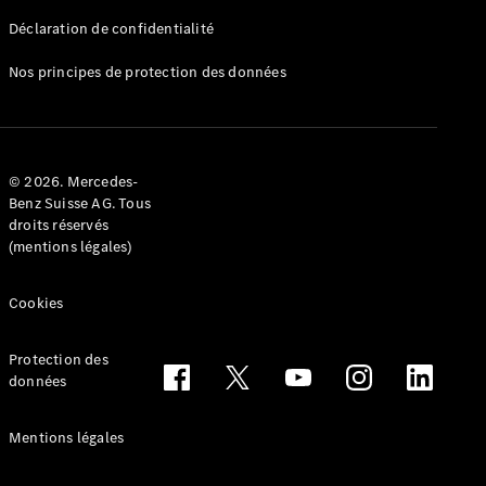
Déclaration de confidentialité
Nos principes de protection des données
Tous les
Breaks
CLA
© 2026. Mercedes-
Shooting
Électrique
Benz Suisse AG. Tous
Brake
droits réservés
CLA
(mentions légales)
Shooting
Brake
Cookies
Classe C
Break
Classe C
Protection des
All-Terrain
données
Classe E
Break
Mentions légales
Classe E All-
Terrain