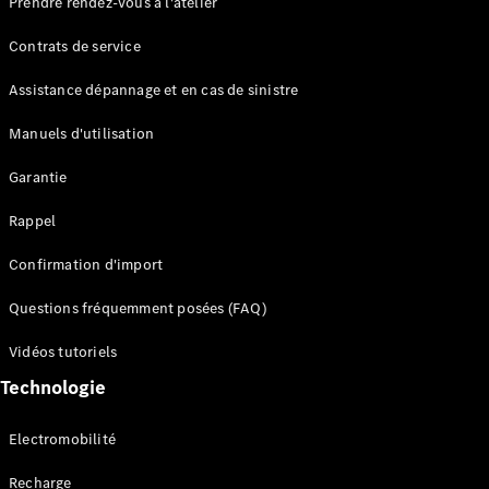
Prendre rendez-vous à l'atelier
Contrats de service
Assistance dépannage et en cas de sinistre
Manuels d'utilisation
Garantie
Tous les
SUVs
Rappel
EQE
Électrique
SUV
Confirmation d'import
EQS
Électrique
SUV
Questions fréquemment posées (FAQ)
Mercedes-
Maybach
Électrique
Vidéos tutoriels
EQS SUV
Technologie
GLA
GLA
Nouveau
GLA
Nouveau
Électrique
Electromobilité
GLB
Électrique
GLB
Recharge