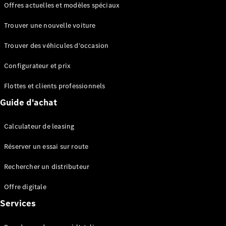
Offres actuelles et modèles spéciaux
EQS
Électrique
Berline
Trouver une nouvelle voiture
Classe E
Berline
Trouver des véhicules d’occasion
Classe S
Classe S
Configurateur et prix
Berline
longue
Flottes et clients professionnels
Mercedes-
Guide d'achat
Maybach
Classe S
Calculateur de leasing
Configurateur
Réserver un essai sur route
Mercedes-
Benz Store
Rechercher un distributeur
Réserver
une course
Offre digitale
d’essai
Services
SUV & tout-terrains