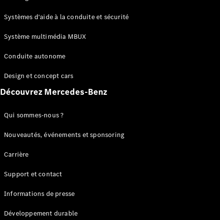
GLC
Électrique
GLC
Systèmes d'aide à la conduite et sécurité
GLC Coupé
GLE
Système multimédia MBUX
GLE Coupé
Conduite autonome
GLS
Mercedes-
Design et concept cars
Maybach
Nouveau
GLS
Découvrez Mercedes-Benz
Classe
Électrique
G
Qui sommes-nous ?
Classe G
Nouveautés, événements et sponsoring
Configurateur
Carrière
Mercedes-
Benz Store
Support et contact
Réserver
une course
Informations de presse
d’essai
Breaks
Développement durable