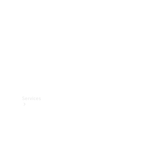
Roues et
pneus
Accessoires
techniques
Collection
Services