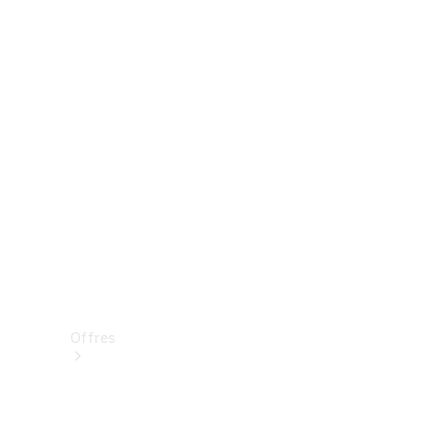
Mercedes-Benz Store
Réserver une course d’essai
Offres