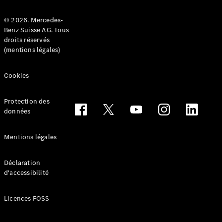
© 2026. Mercedes-
Benz Suisse AG. Tous
droits réservés
(mentions légales)
Tous les
Breaks
Cookies
CLA
Shooting
Électrique
Brake
Protection des
CLA
données
Shooting
Brake
Mentions légales
Classe C
Break
Classe C
Déclaration
d'accessibilité
All-Terrain
Classe E
Break
Licences FOSS
Classe E All-
Terrain