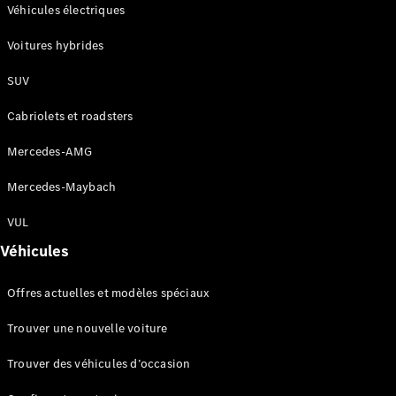
Modèles électriques
Véhicules électriques
Modèles hybrides rechargeables
Voitures hybrides
Berlines
SUV
Cabriolets et roadsters
Mercedes-AMG
Mercedes-Maybach
Tous les
Berlines
VUL
CLA
Électrique
Véhicules
CLA
Classe C
Offres actuelles et modèles spéciaux
Berline
Classe
Trouver une nouvelle voiture
C
Électrique
Berline
Trouver des véhicules d’occasion
EQE
Électrique
Berline