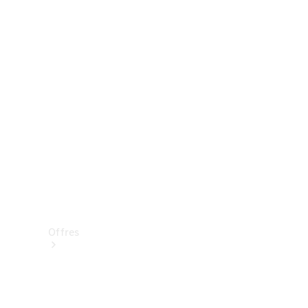
Mercedes-Benz Store
Réserver une course d’essai
Offres