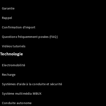
Garantie
Rappel
Confirmation d'import
Questions fréquemment posées (FAQ)
Tous les
SUVs
Vidéos tutoriels
EQE
Électrique
Technologie
SUV
EQS
Électrique
SUV
Electromobilité
Mercedes-
Maybach
Électrique
Recharge
EQS SUV
GLA
Systèmes d'aide à la conduite et sécurité
GLA
Nouveau
GLA
Système multimédia MBUX
Nouveau
Électrique
GLB
Électrique
Conduite autonome
GLB