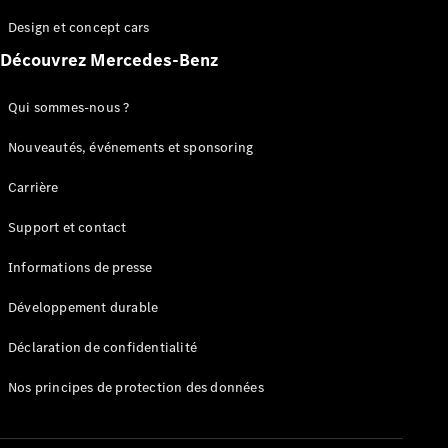
GLC
Électrique
Design et concept cars
GLC
GLC Coupé
Découvrez Mercedes-Benz
GLE
GLE Coupé
Qui sommes-nous ?
GLS
Mercedes-
Nouveautés, événements et sponsoring
Maybach
Nouveau
GLS
Carrière
Classe
Électrique
G
Support et contact
Classe G
Informations de presse
Configurateur
Développement durable
Mercedes-
Benz Store
Déclaration de confidentialité
Réserver
une course
Nos principes de protection des données
d’essai
Breaks