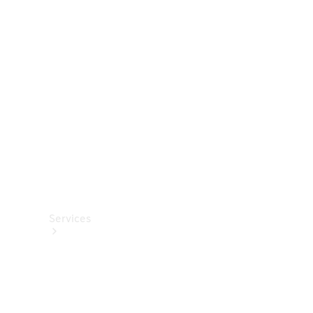
Roues et
pneus
Accessoires
techniques
Collection
Services