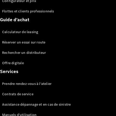
Configurateur et prix
EQS
Électrique
Berline
Flottes et clients professionnels
Classe E
Guide d'achat
Berline
Classe S
Classe S
Calculateur de leasing
Berline
longue
Réserver un essai sur route
Mercedes-
Maybach
Rechercher un distributeur
Classe S
Offre digitale
Services
Configurateur
Mercedes-
Benz Store
Prendre rendez-vous à l'atelier
Réserver
une course
Contrats de service
d’essai
SUV & tout-terrains
Assistance dépannage et en cas de sinistre
Manuels d'utilisation