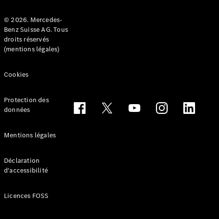
© 2026. Mercedes-
Benz Suisse AG. Tous
droits réservés
(mentions légales)
Tous les
Breaks
Cookies
CLA
Shooting
Électrique
Brake
Protection des
CLA
données
Shooting
Brake
Mentions légales
Classe C
Break
Classe C
Déclaration
d'accessibilité
All-Terrain
Classe E
Break
Licences FOSS
Classe E All-
Terrain