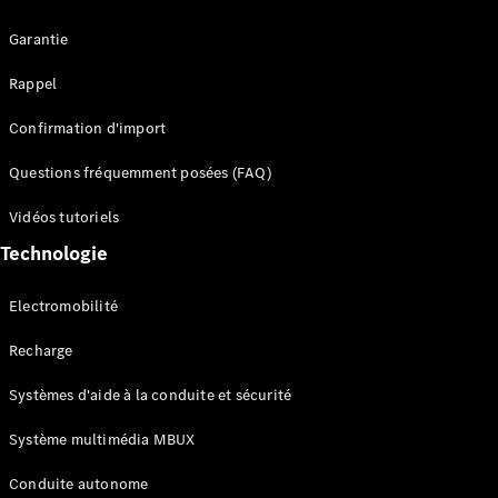
Garantie
Rappel
Confirmation d'import
Questions fréquemment posées (FAQ)
Tous les
SUVs
Vidéos tutoriels
EQE
Électrique
Technologie
SUV
EQS
Électrique
SUV
Electromobilité
Mercedes-
Maybach
Électrique
Recharge
EQS SUV
GLA
Systèmes d'aide à la conduite et sécurité
GLA
Nouveau
GLA
Système multimédia MBUX
Nouveau
Électrique
GLB
Électrique
Conduite autonome
GLB