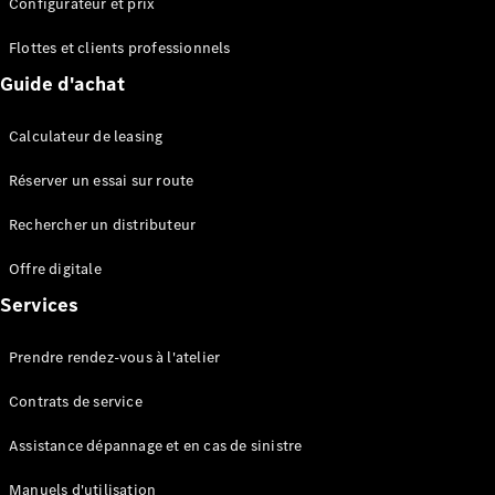
Configurateur et prix
EQS
Électrique
Berline
Flottes et clients professionnels
Classe E
Guide d'achat
Berline
Classe S
Classe S
Calculateur de leasing
Berline
longue
Réserver un essai sur route
Mercedes-
Maybach
Rechercher un distributeur
Classe S
Offre digitale
Services
Configurateur
Mercedes-
Benz Store
Prendre rendez-vous à l'atelier
Réserver
une course
Contrats de service
d’essai
SUV & tout-terrains
Assistance dépannage et en cas de sinistre
Manuels d'utilisation