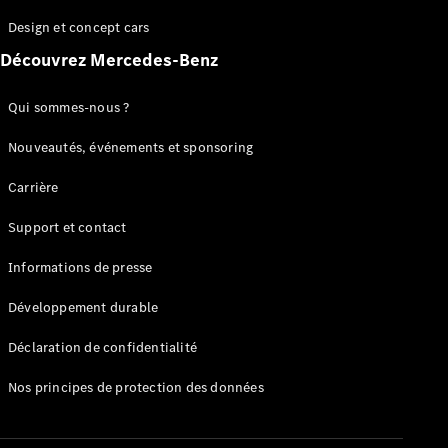
GLC
Électrique
Design et concept cars
GLC
GLC Coupé
Découvrez Mercedes-Benz
GLE
GLE Coupé
Qui sommes-nous ?
GLS
Mercedes-
Nouveautés, événements et sponsoring
Maybach
Nouveau
GLS
Carrière
Classe
Électrique
G
Support et contact
Classe G
Informations de presse
Configurateur
Développement durable
Mercedes-
Benz Store
Déclaration de confidentialité
Réserver
une course
Nos principes de protection des données
d’essai
Breaks