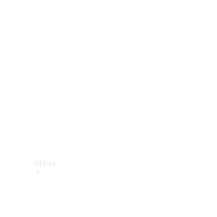
Mercedes-Benz Store
Réserver une course d’essai
Offres