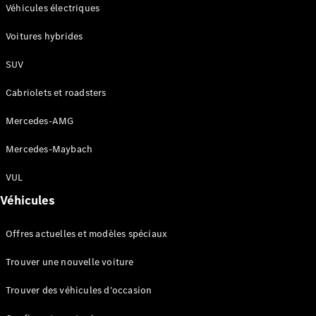
Modèles électriques
Véhicules électriques
Modèles hybrides rechargeables
Voitures hybrides
Berlines
SUV
Cabriolets et roadsters
Mercedes-AMG
Mercedes-Maybach
Tous les
Berlines
VUL
CLA
Électrique
Véhicules
CLA
Classe C
Offres actuelles et modèles spéciaux
Berline
Classe
Trouver une nouvelle voiture
C
Électrique
Berline
Trouver des véhicules d’occasion
EQE
Électrique
Berline