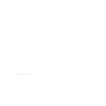
Roues et
pneus
Accessoires
techniques
Collection
Services