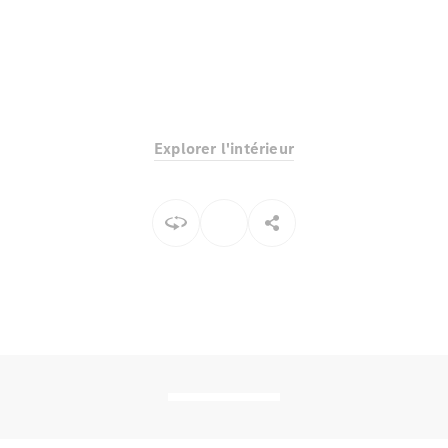
Explorer l'intérieur
Tous les
SUVs
EQE
Électrique
SUV
EQS
Électrique
SUV
Mercedes-
Maybach
Électrique
EQS SUV
GLA
GLA
Nouveau
GLA
Nouveau
Électrique
GLB
Électrique
GLB