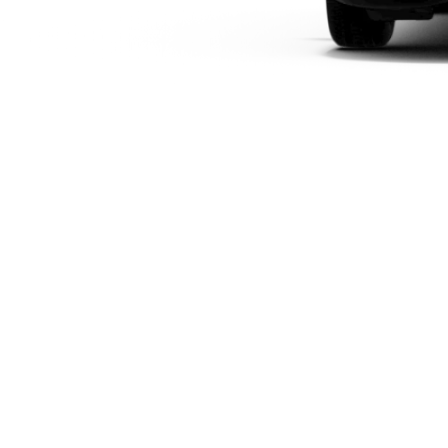
Modèles électriques
Modèles hybrides rechargeables
Berlines
Tous les
Berlines
CLA
Électrique
CLA
Classe C
Berline
Classe
C
Électrique
Berline
EQE
Électrique
Berline