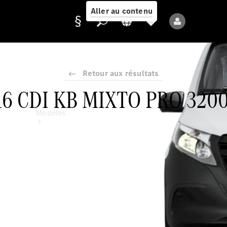
Aller au contenu
Retour aux résultats
Fournisseur /
116 CDI KB MIXTO PRO 32
Protection des
données
Modèles
Tous les modèles
Nouveaux modèles