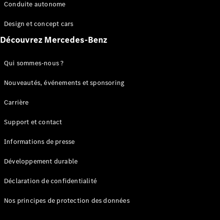
Benz Store
Conduite autonome
Réserver
une course
Design et concept cars
d’essai
Découvrez Mercedes-Benz
Coupés
Qui sommes-nous ?
Nouveautés, événements et sponsoring
Carrière
Tous les
Support et contact
Coupés
CLE Coupé
Informations de presse
Mercedes-
AMG GT
Développement durable
Coupé
Mercedes-
Déclaration de confidentialité
AMG GT
Électrique
Coupé 4
Nos principes de protection des données
Portes