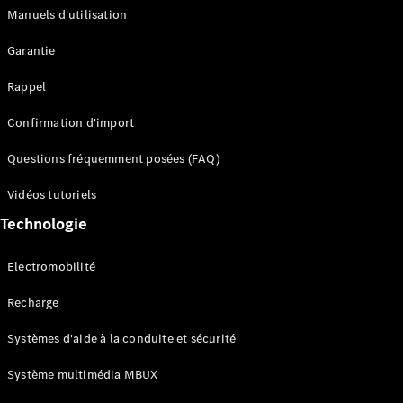
Manuels d'utilisation
Configurateur
Garantie
Mercedes-
Benz Store
Rappel
Réserver
une course
Confirmation d'import
d’essai
Compacte
Questions fréquemment posées (FAQ)
Vidéos tutoriels
Technologie
Electromobilité
Classe A
Berline
Recharge
compacte
Systèmes d'aide à la conduite et sécurité
Configurateur
Système multimédia MBUX
Mercedes-