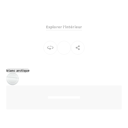
EQS
Électrique
Berline
Classe E
Berline
Explorer l'intérieur
Classe S
Classe S
Berline
longue
Mercedes-
Maybach
Classe S
blanc arctique
Configurateur
Mercedes-
Benz Store
Réserver
une course
d’essai
SUV & tout-terrains