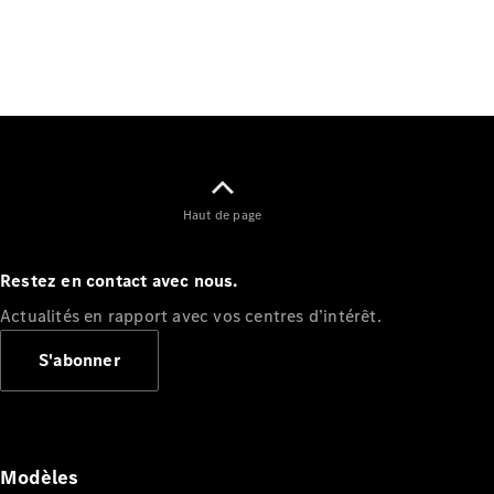
Tous les
SUVs
Haut de page
EQE
Électrique
SUV
EQS
Restez en contact avec nous.
Électrique
SUV
Actualités en rapport avec vos centres d’intérêt.
Mercedes-
Maybach
Électrique
S'abonner
EQS SUV
GLA
GLA
Nouveau
GLA
Nouveau
Électrique
GLB
Électrique
Modèles
GLB