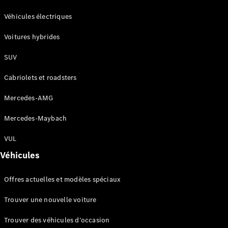
GLC
Électrique
GLC
Véhicules électriques
GLC Coupé
Voitures hybrides
GLE
GLE Coupé
SUV
GLS
Mercedes-
Cabriolets et roadsters
Maybach
Nouveau
GLS
Mercedes-AMG
Classe
Électrique
G
Mercedes-Maybach
Classe G
VUL
Configurateur
Véhicules
Mercedes-
Benz Store
Offres actuelles et modèles spéciaux
Réserver
une course
Trouver une nouvelle voiture
d’essai
Breaks
Trouver des véhicules d’occasion