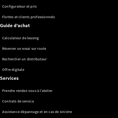
Configurateur et prix
Flottes et clients professionnels
Guide d'achat
Tous les
Breaks
Calculateur de leasing
CLA
Shooting
Électrique
Réserver un essai sur route
Brake
CLA
Rechercher un distributeur
Shooting
Offre digitale
Brake
Classe C
Services
Break
Classe C
Prendre rendez-vous à l'atelier
All-Terrain
Classe E
Contrats de service
Break
Classe E All-
Assistance dépannage et en cas de sinistre
Terrain