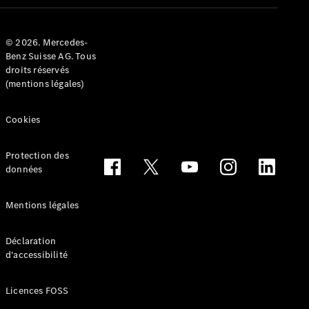
Configurateur
Mercedes-
© 2026. Mercedes-
Benz Store
Benz Suisse AG. Tous
Réserver
droits réservés
une course
(mentions légales)
d’essai
Cabriolets & Roadsters
Cookies
Protection des
données
Mentions légales
Déclaration
Tous les
d'accessibilité
Cabriolets &
Roadsters
Licences FOSS
CLE
Cabriolet