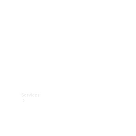
Roues et
pneus
Accessoires
techniques
Collection
Services