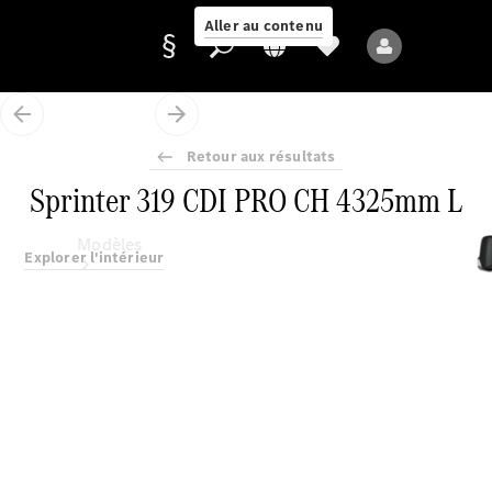
Aller au contenu
Retour aux résultats
Fournisseur /
Sprinter 319 CDI PRO CH 4325mm L
Protection des
données
Modèles
Explorer l'intérieur
Tous les modèles
Nouveaux modèles