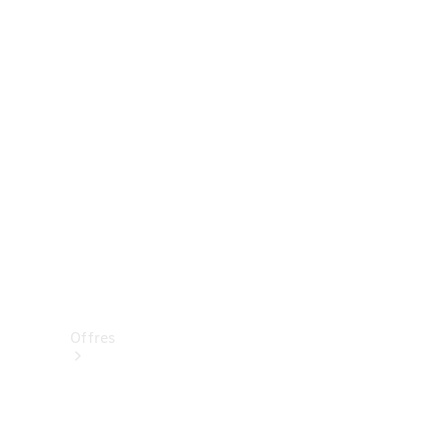
Mercedes-Benz Store
Réserver une course d’essai
Offres