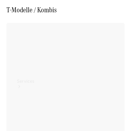
Reifen
T-Modelle / Kombis
Technisches
Zubehör
Collection
Services
Alle