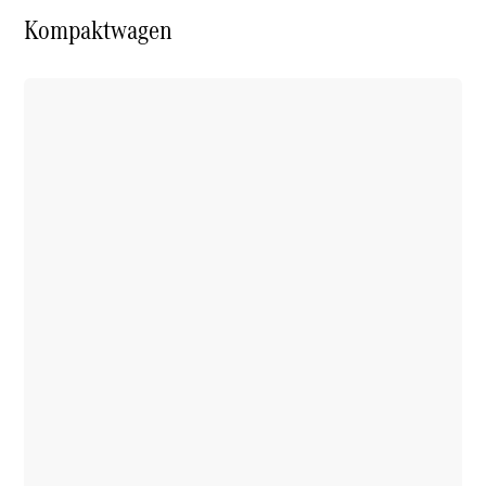
Kompaktwagen
Mercedes-
Benz
Schweiz
Über
Mercedes-
Benz
Schweiz
Händlersuche
Ambassadoren
Driving
Events