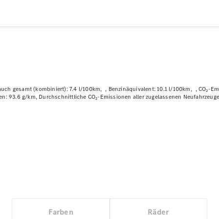
Plug-in-Hybrid Modelle
Limousinen
auch gesamt (kombiniert): 7.4 l/100km
Benzinäquivalent: 10.1 l/100km
CO₂-Emi
en: 93.6 g/km
Durchschnittliche CO₂-Emissionen aller zugelassenen Neufahrzeuge
Alle
Limousinen
CLA
Elektrisch
CLA
C-Klasse
Limousine
C-Klasse
Elektrisch
Limousine
EQE
Elektrisch
Limousine
EQS
Elektrisch
Farben
Räder
Limousine