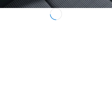
Probefahrt
buchen
Kompaktwagen
A-Klasse
Kompaktlimousine
Konfigurator
Mercedes-
Benz Store
Probefahrt
buchen
Coupés