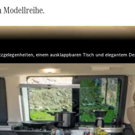
n Modellreihe.
Alle Coupés
CLE Coupé
Mercedes-
AMG GT
Coupé
Mercedes-
zgelegenheiten, einem ausklappbaren Tisch und elegantem Desi
AMG GT
Elektrisch
4-Türer
Coupé
Konfigurator
Mercedes-
Benz Store
Probefahrt
buchen
Cabriolets & Roadsters