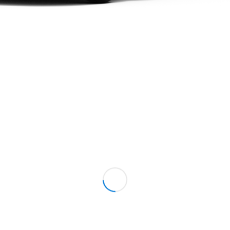
Alle SUVs
EQE
Elektrisch
SUV
EQS
Elektrisch
SUV
Mercedes-
Maybach
Elektrisch
EQS SUV
GLA
GLA
Neu
GLA
Neu
Elektrisch
GLB
Elektrisch
GLB
GLC
Elektrisch
GLC
GLC Coupé
GLE
GLE Coupé
GLS
Mercedes-