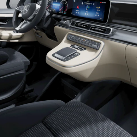
Alle T-
Modelle
CLA
Shooting
Elektrisch
Brake
CLA
Shooting
Brake
C-Klasse T-
Modell
C-Klasse
All-Terrain
E-Klasse T-
Modell
E-Klasse
All-Terrain
Konfigurator
Mercedes-
Benz Store