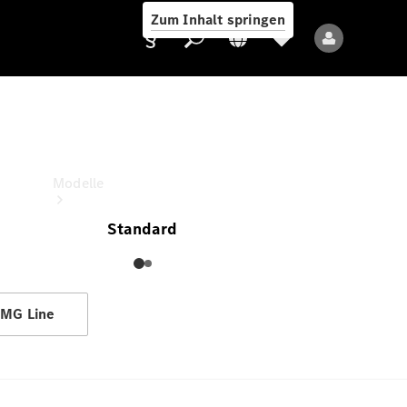
Zum Inhalt springen
V-Klasse MP
UVP
Anbieter/Datenschutz
Modelle
Standard
MG Line
Alle Modelle
Neue Modelle
Elektromodelle