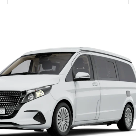
E-Klasse
Limousine
S-Klasse
S-Klasse
Lang
Mercedes-
Maybach S-
Klasse
Konfigurator
Mercedes-
Benz Store
Probefahrt
buchen
SUV & Geländewagen