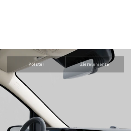
Maybach
Neu
GLS
G-
Elektrisch
Klasse
G-Klasse
Konfigurator
Mercedes-
Benz Store
Polster
Zierelemente
Probefahrt
buchen
T-Modelle / Kombis