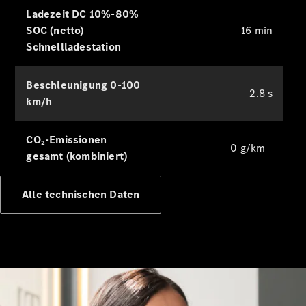
Ladezeit DC 10%-80%
SOC (netto)
16 min
Servicetermin
buchen
Schnellladestation
Service &
Reparatur
Beschleunigung 0-100
Pannen- &
2.8 s
km/h
Schadenhilfe
Versicherung
CO₂-Emissionen
0 g/km
Mercedes-
gesamt (kombiniert)
Benz Rent
Alle technischen Daten
Mercedes-
Benz Apps
2G und 3G
Netzabschaltung
Betriebsanleitungen
Support &