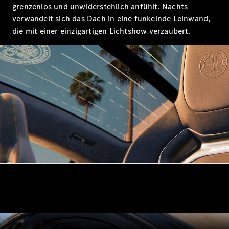
grenzenlos und unwiderstehlich anfühlt. Nachts
verwandelt sich das Dach in eine funkelnde Leinwand,
die mit einer einzigartigen Lichtshow verzaubert.
Alle Coupés
CLE Coupé
Mercedes-
AMG GT
Coupé
Mercedes-
AMG GT
Elektrisch
4-Türer
Coupé
Konfigurator
Mercedes-
Benz Store
Probefahrt
buchen
Cabriolets & Roadsters