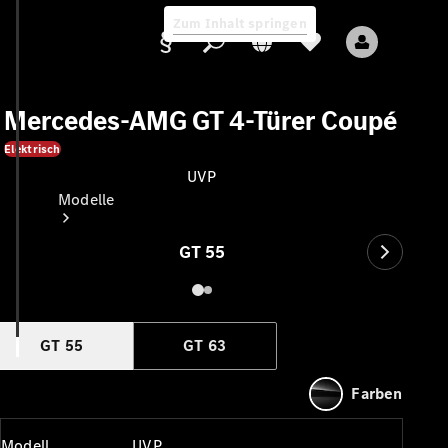
Zum Inhalt springen
Mercedes-AMG GT 4-Türer Coupé
Elektrisch
UVP
Anbieter/Datenschutz
Modelle
GT 55
GT 55
GT 63
Alle Modelle
Neue Modelle
Farben
Elektromodelle
Modell
UVP