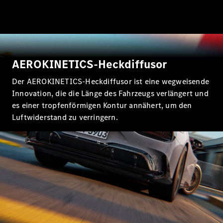
Benz Store
Probefahrt
buchen
Grand Limousine
AEROKINETICS-Heckdiffusor
Der AEROKINETICS-Heckdiffusor ist eine wegweisende
Innovation, die die Länge des Fahrzeugs verlängert und
es einer tropfenförmigen Kontur annähert, um den
Luftwiderstand zu verringern.
VLE
Elektrisch
Konfigurator
Mercedes-
Benz Store
Probefahrt
buchen
Vans und Reisemobile