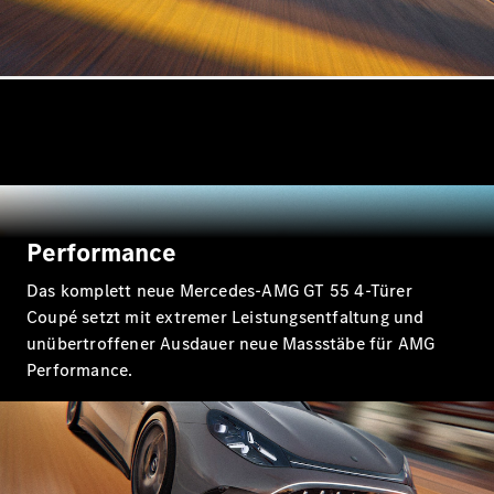
Alle Vans
V-Klasse
V-Klasse MP
V-Klasse MP
Performance
Marco Polo
HORIZON
Das komplett neue Mercedes-AMG GT 55 4-Türer
Coupé setzt mit extremer Leistungsentfaltung und
unübertroffener Ausdauer neue Massstäbe für AMG
Konfigurator
Performance.
Mercedes-
Benz Store
Probefahrt
buchen