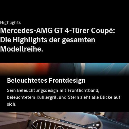
Alle T-
Modelle
CLA
Highlights
Shooting
Elektrisch
Mercedes-AMG GT 4-Türer Coupé:
Brake
CLA
Die Highlights der gesamten
Shooting
Modellreihe.
Brake
C-Klasse T-
Modell
C-Klasse
All-Terrain
Beleuchtetes Frontdesign
E-Klasse T-
Modell
Sein Beleuchtungsdesign mit Frontlichtband,
E-Klasse
beleuchtetem Kühlergrill und Stern zieht alle Blicke auf
All-Terrain
sich.
Konfigurator
Mercedes-
Benz Store