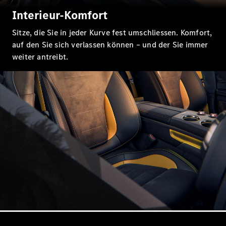
Interieur-Komfort
Sitze, die Sie in jeder Kurve fest umschliessen. Komfort,
auf den Sie sich verlassen können – und der Sie immer
weiter antreibt.
Alle
Cabriolets &
Roadsters
CLE
Cabriolet
Mercedes-
AMG SL
Roadster
Mercedes-
Maybach SL
Monogram
Series
Konfigurator
Mercedes-