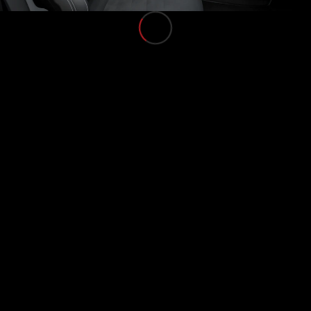
Maybach
Neu
GLS
G-
Elektrisch
Klasse
G-Klasse
Konfigurator
Mercedes-
Benz Store
Probefahrt
buchen
T-Modelle / Kombis