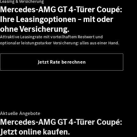
Leasing & Versicherung
Mercedes-AMG GT 4-Türer Coupé:
Ihre Leasingoptionen – mit oder
ohne Versicherung.
Mercedes-
Attraktive Leasingrate mit vorteilhaftem Restwert und
Benz
optionaler leistungsstarker Versicherung: alles aus einer Hand.
Mercedes-
AMG
Mercedes-
Jetzt Rate berechnen
Maybach
Classic
Partner
Technologie
&
Innovationen
Aktuelle Angebote
Mercedes-AMG GT 4-Türer Coupé:
Jetzt online kaufen.