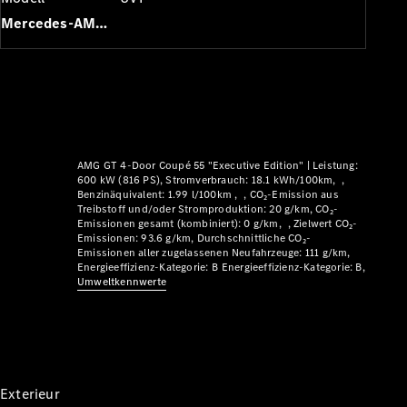
Plug-in-Hybrid Modelle
Mercedes-AMG GT 4-Türer Coupé
Limousinen
AMG GT 4-Door Coupé 55 "Executive Edition" |
Leistung:
Alle
600 kW (816 PS)
Stromverbrauch: 18.1 kWh/100km
Benzinäquivalent: 1.99 l/100km
CO₂-Emission aus
Limousinen
Treibstoff und/oder Stromproduktion: 20 g/km
CO₂-
CLA
Elektrisch
Emissionen gesamt (kombiniert): 0 g/km
Zielwert CO₂-
CLA
Emissionen: 93.6 g/km
Durchschnittliche CO₂-
Emissionen aller zugelassenen Neufahrzeuge: 111 g/km
C-Klasse
Energieeffizienz-Kategorie: B
Energieeffizienz-Kategorie: B
Limousine
Umweltkennwerte
C-Klasse
Elektrisch
Limousine
EQE
Elektrisch
Limousine
EQS
Elektrisch
Limousine
Exterieur