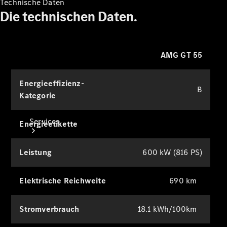
Technische Daten
Zubehör
Die technischen Daten.
Collection
AMG GT 55
Energieeffizienz-
B
Kategorie
Services
Energieetikette
Leistung
600 kW (816 PS)
Elektrische Reichweite
690 km
Alle
Stromverbrauch
18.1 kWh/100km
Services
Ladelösungen