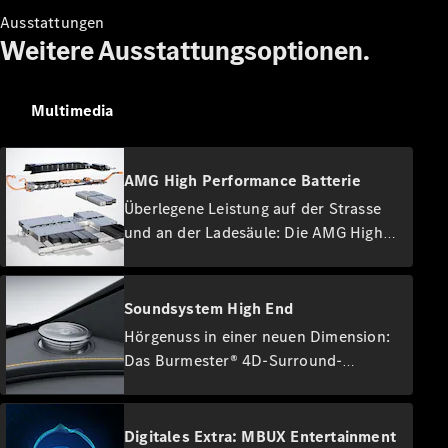
Ausstattungen
Weitere Ausstattungsoptionen.
Multimedia
Verfügbare
Neufahrzeuge
Occasionsfahrzeuge
AMG High Performance Batterie
finden
Aktuelle
Überlegene Leistung auf der Strasse
Angebote &
und an der Ladesäule: Die AMG High
Sondermodelle
Performance Batterie mit 105 kWh
Energieinhalt macht ihrem Namen alle
Flotten &
Ehre. Die kompakte Bauweise der
Soundsystem High End
Geschäftskunden
einzelnen Zellen erlaubt eine besonders
Hörgenuss in einer neuen Dimension:
effiziente Kühlung. Sie profitieren so
Das Burmester® 4D-Surround-
von einer konstant hohen
Konfigurator
Soundsystem verwandelt Ihr Fahrzeug
Probefahrt
Leistungsabgabe und beeindruckend
in einen Konzertsaal. Bis zu 30
buchen
kurzen Ladezeiten.
Hochleistungslautsprecher und Dolby
Digitales Extra: MBUX Entertainment
Financial