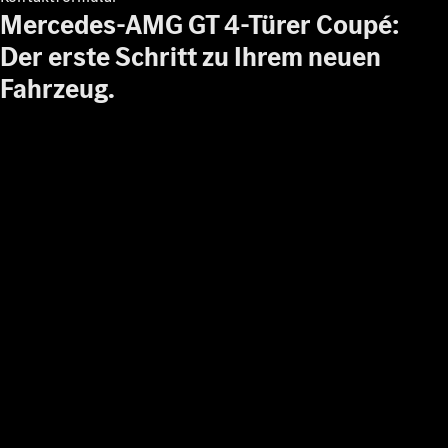
Mercedes-AMG GT 4-Türer Coupé:
Festival
MercedesTrophy
Der erste Schritt zu Ihrem neuen
(Golf)
Online-
Fahrzeug.
Magazin
Podcast
Exploring
Luxury