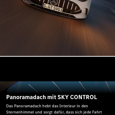
Probefahrt
buchen
Kompaktwagen
A-Klasse
Kompaktlimousine
Konfigurator
Mercedes-
Benz Store
Probefahrt
buchen
Coupés
Panoramadach mit SKY CONTROL
Das Panoramadach hebt das Interieur in den
Sternenhimmel und sorgt dafür, dass sich jede Fahrt