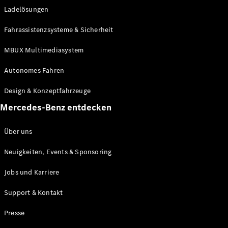
Ladelösungen
Maybach
Neu
GLS
Fahrassistenzsysteme & Sicherheit
G-
Elektrisch
Klasse
MBUX Multimediasystem
G-Klasse
Autonomes Fahren
Konfigurator
Design & Konzeptfahrzeuge
Mercedes-
Benz Store
Mercedes-Benz entdecken
Probefahrt
buchen
Über uns
T-Modelle / Kombis
Neuigkeiten, Events & Sponsoring
Jobs und Karriere
Support & Kontakt
Presse