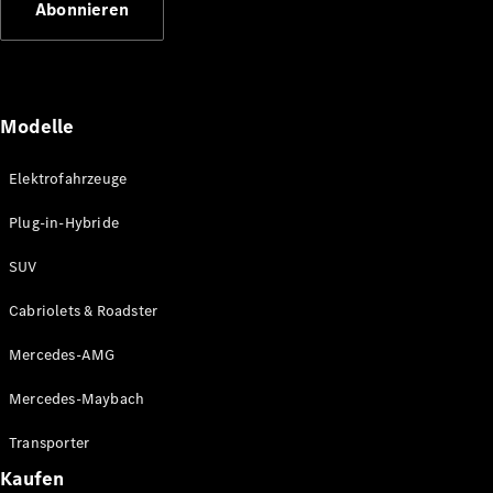
Abonnieren
Plug-in-Hybrid Modelle
Limousinen
Modelle
Elektrofahrzeuge
Plug-in-Hybride
Alle
Limousinen
SUV
CLA
Elektrisch
CLA
Cabriolets & Roadster
C-Klasse
Limousine
Mercedes-AMG
C-Klasse
Elektrisch
Limousine
Mercedes-Maybach
EQE
Elektrisch
Limousine
Transporter
EQS
Elektrisch
Kaufen
Limousine