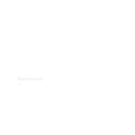
Support &
Kontakt
Markenwelt
Unsere
Marken