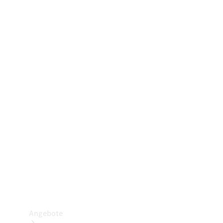
Gewerbliche Vans
Konfigurator
Mercedes-Benz Store
Probefahrt buchen
Angebote