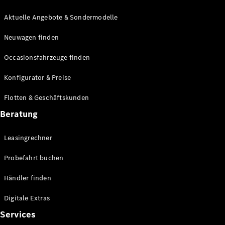
E-Klasse
Limousine
Aktuelle Angebote & Sondermodelle
S-Klasse
Neuwagen finden
S-Klasse
Lang
Occasionsfahrzeuge finden
Mercedes-
Maybach S-
Konfigurator & Preise
Klasse
Flotten & Geschäftskunden
Konfigurator
Beratung
Mercedes-
Benz Store
Leasingrechner
Probefahrt
buchen
Probefahrt buchen
SUV & Geländewagen
Händler finden
Digitale Extras
Services