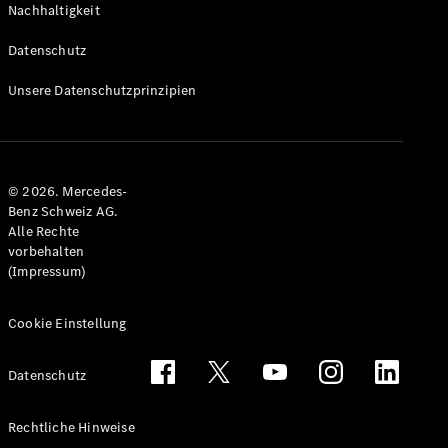
Nachhaltigkeit
Alle T-
Modelle
Datenschutz
CLA
Shooting
Elektrisch
Unsere Datenschutzprinzipien
Brake
CLA
Shooting
Brake
© 2026. Mercedes-
C-Klasse T-
Benz Schweiz AG.
Modell
Alle Rechte
C-Klasse
vorbehalten
All-Terrain
(Impressum)
E-Klasse T-
Modell
E-Klasse
Cookie Einstellung
All-Terrain
Datenschutz
Konfigurator
Mercedes-
Rechtliche Hinweise
Benz Store