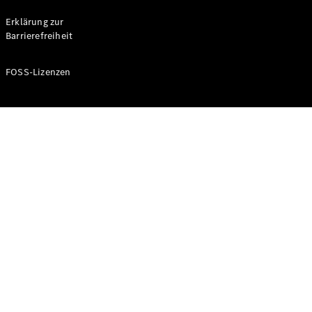
Probefahrt
buchen
Erklärung zur
Kompaktwagen
Barrierefreiheit
FOSS-Lizenzen
A-Klasse
Kompaktlimousine
Konfigurator
Mercedes-
Benz Store
Probefahrt
buchen
Coupés