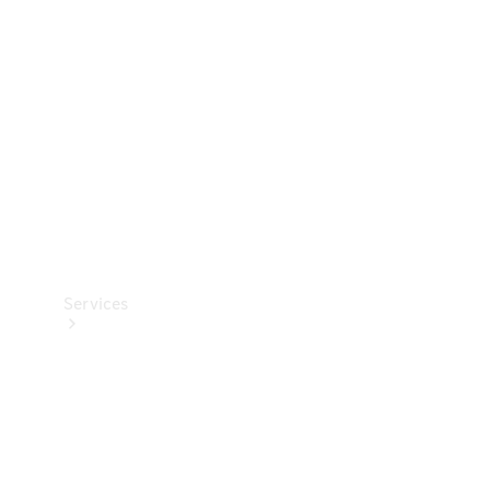
Reifen
Technisches
Zubehör
Collection
Services
Alle