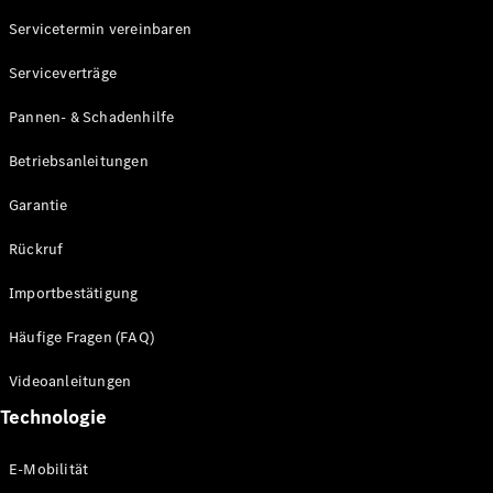
Servicetermin vereinbaren
Alle SUVs
Serviceverträge
EQE
Elektrisch
SUV
Pannen- & Schadenhilfe
EQS
Elektrisch
SUV
Betriebsanleitungen
Mercedes-
Maybach
Elektrisch
Garantie
EQS SUV
GLA
Rückruf
GLA
Neu
GLA
Neu
Elektrisch
Importbestätigung
GLB
Elektrisch
GLB
Häufige Fragen (FAQ)
GLC
Elektrisch
GLC
Videoanleitungen
GLC Coupé
Technologie
GLE
GLE Coupé
GLS
E-Mobilität
Mercedes-