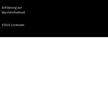
Probefahrt
buchen
Erklärung zur
Kompaktwagen
Barrierefreiheit
FOSS-Lizenzen
A-Klasse
Kompaktlimousine
Konfigurator
Mercedes-
Benz Store
Probefahrt
buchen
Coupés