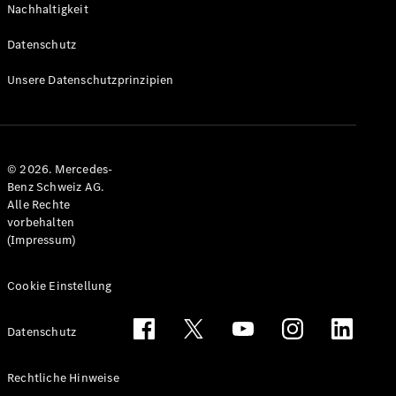
Nachhaltigkeit
Alle T-
Modelle
Datenschutz
CLA
Shooting
Elektrisch
Unsere Datenschutzprinzipien
Brake
CLA
Shooting
Brake
© 2026. Mercedes-
C-Klasse T-
Benz Schweiz AG.
Modell
Alle Rechte
C-Klasse
vorbehalten
All-Terrain
(Impressum)
E-Klasse T-
Modell
E-Klasse
Cookie Einstellung
All-Terrain
Datenschutz
Konfigurator
Mercedes-
Rechtliche Hinweise
Benz Store