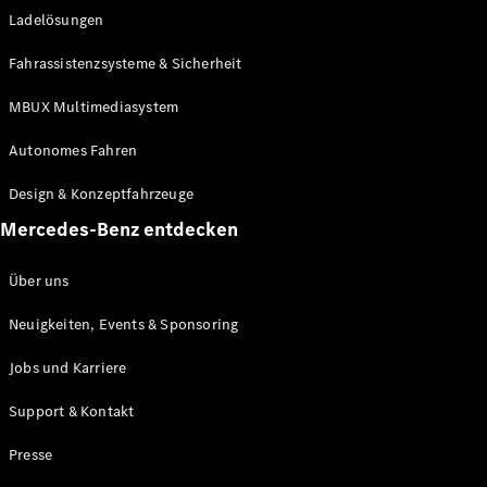
Ladelösungen
Maybach
Neu
GLS
Fahrassistenzsysteme & Sicherheit
G-
Elektrisch
Klasse
MBUX Multimediasystem
G-Klasse
Autonomes Fahren
Konfigurator
Design & Konzeptfahrzeuge
Mercedes-
Benz Store
Mercedes-Benz entdecken
Probefahrt
buchen
Über uns
T-Modelle / Kombis
Neuigkeiten, Events & Sponsoring
Jobs und Karriere
Support & Kontakt
Presse