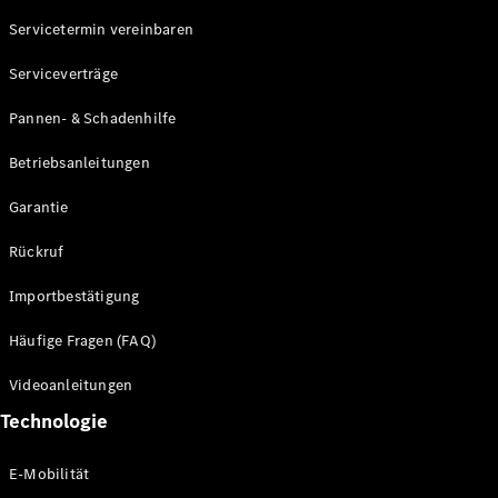
Servicetermin vereinbaren
Alle SUVs
Serviceverträge
EQE
Elektrisch
SUV
Pannen- & Schadenhilfe
EQS
Elektrisch
SUV
Betriebsanleitungen
Mercedes-
Maybach
Elektrisch
Garantie
EQS SUV
GLA
Rückruf
GLA
Neu
GLA
Neu
Elektrisch
Importbestätigung
GLB
Elektrisch
GLB
Häufige Fragen (FAQ)
GLC
Elektrisch
GLC
Videoanleitungen
GLC Coupé
Technologie
GLE
GLE Coupé
GLS
E-Mobilität
Mercedes-