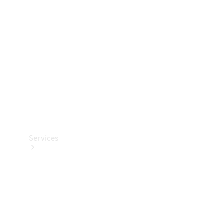
Reifen
Technisches
Zubehör
Collection
Services
Alle