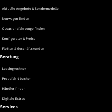
E-Klasse
Limousine
Aktuelle Angebote & Sondermodelle
S-Klasse
Neuwagen finden
S-Klasse
Lang
Occasionsfahrzeuge finden
Mercedes-
Maybach S-
Konfigurator & Preise
Klasse
Flotten & Geschäftskunden
Konfigurator
Beratung
Mercedes-
Benz Store
Leasingrechner
Probefahrt
buchen
Probefahrt buchen
SUV & Geländewagen
Händler finden
Digitale Extras
Services