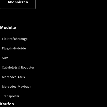
Abonnieren
Plug-in-Hybrid Modelle
Limousinen
Modelle
Elektrofahrzeuge
Plug-in-Hybride
Alle
Limousinen
SUV
CLA
Elektrisch
CLA
Cabriolets & Roadster
C-Klasse
Limousine
Mercedes-AMG
C-Klasse
Elektrisch
Limousine
Mercedes-Maybach
EQE
Elektrisch
Limousine
Transporter
EQS
Elektrisch
Kaufen
Limousine