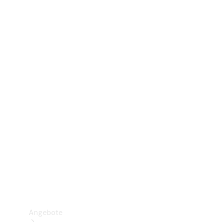
Gewerbliche Vans
Konfigurator
Mercedes-Benz Store
Probefahrt buchen
Angebote