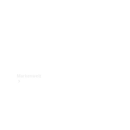
Support &
Kontakt
Markenwelt
Unsere
Marken