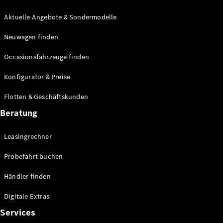
E-Klasse
Limousine
Aktuelle Angebote & Sondermodelle
S-Klasse
Neuwagen finden
S-Klasse
Lang
Occasionsfahrzeuge finden
Mercedes-
Maybach S-
Konfigurator & Preise
Klasse
Flotten & Geschäftskunden
Konfigurator
Beratung
Mercedes-
Benz Store
Leasingrechner
Probefahrt
buchen
Probefahrt buchen
SUV & Geländewagen
Händler finden
Digitale Extras
Services