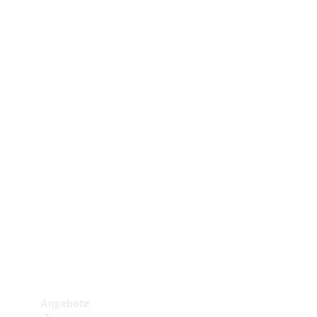
Gewerbliche Vans
Konfigurator
Mercedes-Benz Store
Probefahrt buchen
Angebote