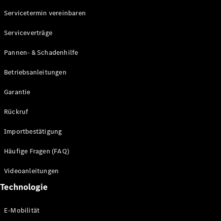
Servicetermin vereinbaren
Alle SUVs
Serviceverträge
EQE
Elektrisch
SUV
Pannen- & Schadenhilfe
EQS
Elektrisch
SUV
Betriebsanleitungen
Mercedes-
Maybach
Elektrisch
Garantie
EQS SUV
GLA
Rückruf
GLA
Neu
GLA
Neu
Elektrisch
Importbestätigung
GLB
Elektrisch
GLB
Häufige Fragen (FAQ)
GLC
Elektrisch
GLC
Videoanleitungen
GLC Coupé
Technologie
GLE
GLE Coupé
GLS
E-Mobilität
Mercedes-