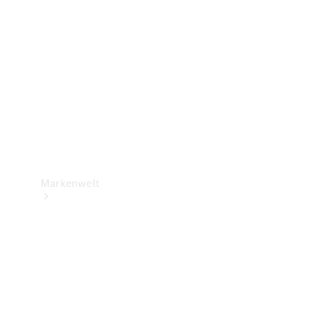
Support &
Kontakt
Markenwelt
Unsere
Marken