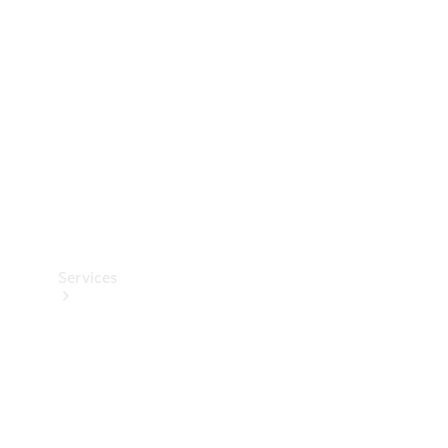
Reifen
Technisches
Zubehör
Collection
Services
Alle