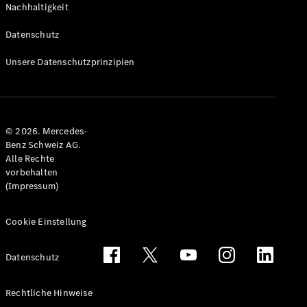
Nachhaltigkeit
Alle T-
Modelle
Datenschutz
CLA
Shooting
Elektrisch
Unsere Datenschutzprinzipien
Brake
CLA
Shooting
Brake
© 2026. Mercedes-
C-Klasse T-
Benz Schweiz AG.
Modell
Alle Rechte
C-Klasse
vorbehalten
All-Terrain
(Impressum)
E-Klasse T-
Modell
E-Klasse
Cookie Einstellung
All-Terrain
Datenschutz
Konfigurator
Mercedes-
Rechtliche Hinweise
Benz Store