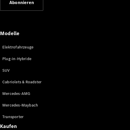
Abonnieren
Plug-in-Hybrid Modelle
Limousinen
Modelle
Elektrofahrzeuge
Plug-in-Hybride
Alle
Limousinen
SUV
CLA
Elektrisch
CLA
Cabriolets & Roadster
C-Klasse
Limousine
Mercedes-AMG
C-Klasse
Elektrisch
Limousine
Mercedes-Maybach
EQE
Elektrisch
Limousine
Transporter
EQS
Elektrisch
Kaufen
Limousine