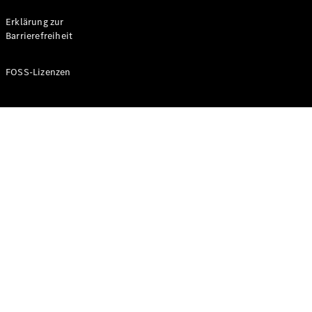
Probefahrt
buchen
Erklärung zur
Kompaktwagen
Barrierefreiheit
FOSS-Lizenzen
A-Klasse
Kompaktlimousine
Konfigurator
Mercedes-
Benz Store
Probefahrt
buchen
Coupés