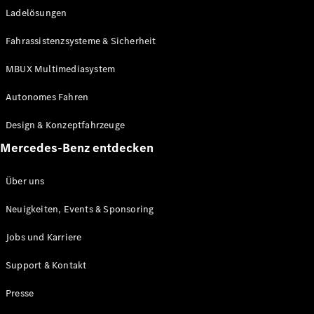
Ladelösungen
Maybach
Neu
GLS
Fahrassistenzsysteme & Sicherheit
G-
Elektrisch
Klasse
MBUX Multimediasystem
G-Klasse
Autonomes Fahren
Konfigurator
Design & Konzeptfahrzeuge
Mercedes-
Benz Store
Mercedes-Benz entdecken
Probefahrt
buchen
Über uns
T-Modelle / Kombis
Neuigkeiten, Events & Sponsoring
Jobs und Karriere
Support & Kontakt
Presse