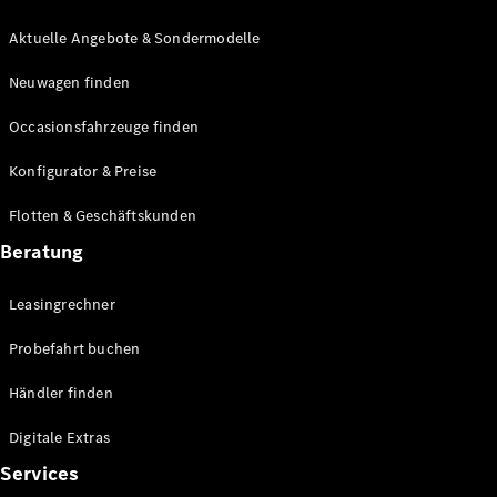
E-Klasse
Limousine
Aktuelle Angebote & Sondermodelle
S-Klasse
Neuwagen finden
S-Klasse
Lang
Occasionsfahrzeuge finden
Mercedes-
Maybach S-
Konfigurator & Preise
Klasse
Flotten & Geschäftskunden
Konfigurator
Beratung
Mercedes-
Benz Store
Leasingrechner
Probefahrt
buchen
Probefahrt buchen
SUV & Geländewagen
Händler finden
Digitale Extras
Services