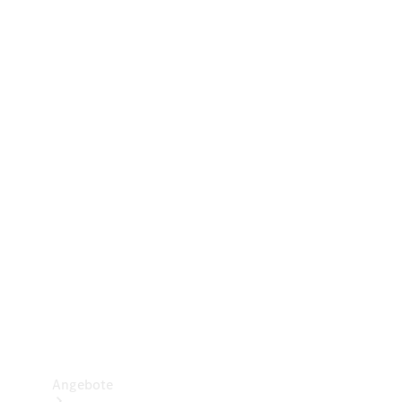
Gewerbliche Vans
Konfigurator
Mercedes-Benz Store
Probefahrt buchen
Angebote