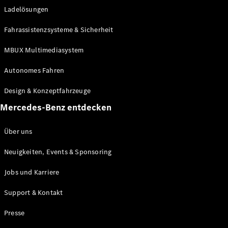
Ladelösungen
Maybach
Neu
GLS
Fahrassistenzsysteme & Sicherheit
G-
Elektrisch
Klasse
MBUX Multimediasystem
G-Klasse
Autonomes Fahren
Konfigurator
Design & Konzeptfahrzeuge
Mercedes-
Benz Store
Mercedes-Benz entdecken
Probefahrt
buchen
Über uns
T-Modelle / Kombis
Neuigkeiten, Events & Sponsoring
Jobs und Karriere
Support & Kontakt
Presse