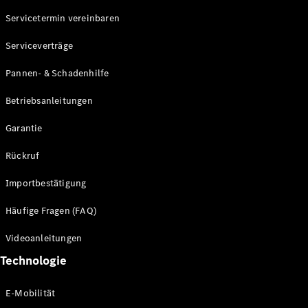
Servicetermin vereinbaren
Alle SUVs
Serviceverträge
EQE
Elektrisch
SUV
Pannen- & Schadenhilfe
EQS
Elektrisch
SUV
Betriebsanleitungen
Mercedes-
Maybach
Elektrisch
Garantie
EQS SUV
GLA
Rückruf
GLA
Neu
GLA
Neu
Elektrisch
Importbestätigung
GLB
Elektrisch
GLB
Häufige Fragen (FAQ)
GLC
Elektrisch
GLC
Videoanleitungen
GLC Coupé
Technologie
GLE
GLE Coupé
GLS
E-Mobilität
Mercedes-