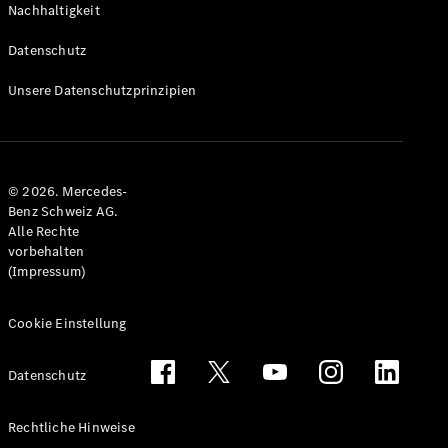
Nachhaltigkeit
Alle T-
Modelle
Datenschutz
CLA
Shooting
Elektrisch
Unsere Datenschutzprinzipien
Brake
CLA
Shooting
Brake
© 2026. Mercedes-
C-Klasse T-
Benz Schweiz AG.
Modell
Alle Rechte
C-Klasse
vorbehalten
All-Terrain
(Impressum)
E-Klasse T-
Modell
E-Klasse
Cookie Einstellung
All-Terrain
Datenschutz
Konfigurator
Mercedes-
Rechtliche Hinweise
Benz Store