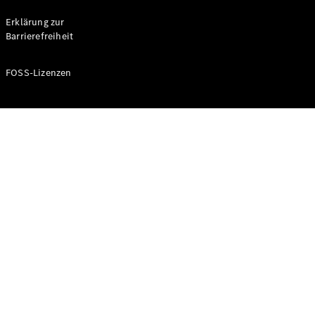
Probefahrt
buchen
Erklärung zur
Kompaktwagen
Barrierefreiheit
FOSS-Lizenzen
A-Klasse
Kompaktlimousine
Konfigurator
Mercedes-
Benz Store
Probefahrt
buchen
Coupés