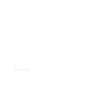
Reifen
Technisches
Zubehör
Collection
Services
Alle