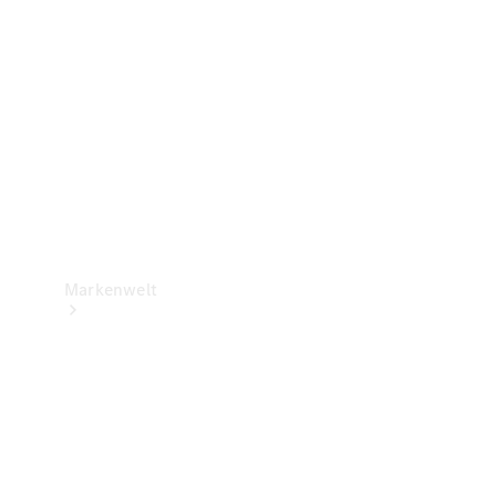
Support &
Kontakt
Markenwelt
Unsere
Marken