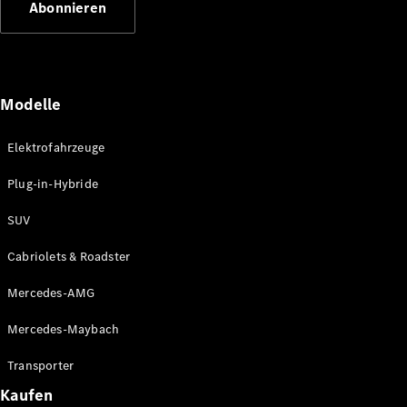
Abonnieren
Plug-in-Hybrid Modelle
Limousinen
Modelle
Elektrofahrzeuge
Plug-in-Hybride
Alle
Limousinen
SUV
CLA
Elektrisch
CLA
Cabriolets & Roadster
C-Klasse
Limousine
Mercedes-AMG
C-Klasse
Elektrisch
Limousine
Mercedes-Maybach
EQE
Elektrisch
Limousine
Transporter
EQS
Elektrisch
Kaufen
Limousine