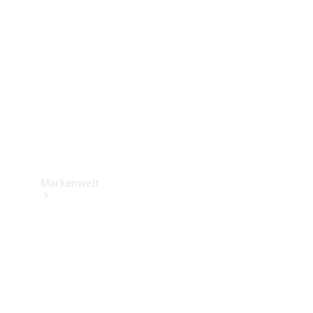
Support &
Kontakt
Markenwelt
Unsere
Marken