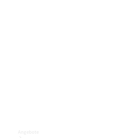
Gewerbliche Vans
Konfigurator
Mercedes-Benz Store
Probefahrt buchen
Angebote