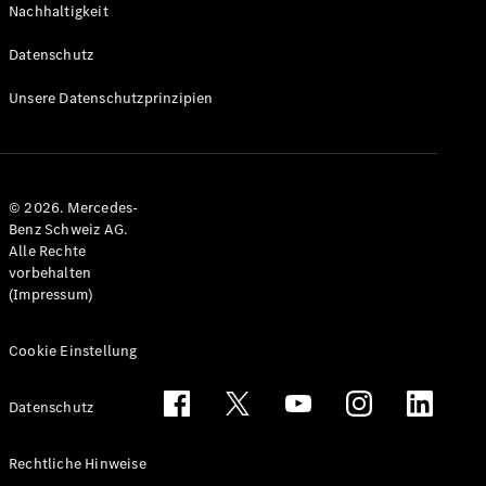
Nachhaltigkeit
Alle T-
Modelle
Datenschutz
CLA
Shooting
Elektrisch
Unsere Datenschutzprinzipien
Brake
CLA
Shooting
Brake
© 2026. Mercedes-
C-Klasse T-
Benz Schweiz AG.
Modell
Alle Rechte
C-Klasse
vorbehalten
All-Terrain
(Impressum)
E-Klasse T-
Modell
E-Klasse
Cookie Einstellung
All-Terrain
Datenschutz
Konfigurator
Mercedes-
Rechtliche Hinweise
Benz Store