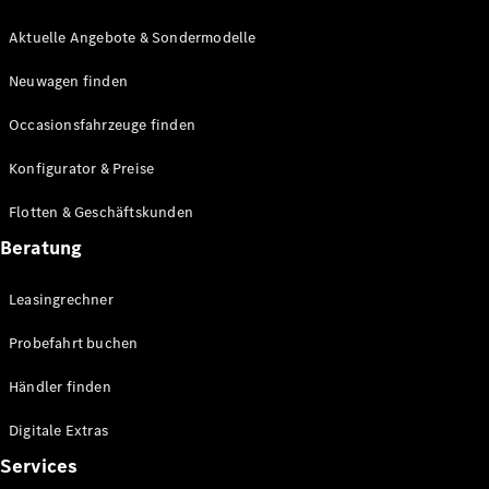
E-Klasse
Limousine
Aktuelle Angebote & Sondermodelle
S-Klasse
Neuwagen finden
S-Klasse
Lang
Occasionsfahrzeuge finden
Mercedes-
Maybach S-
Konfigurator & Preise
Klasse
Flotten & Geschäftskunden
Konfigurator
Beratung
Mercedes-
Benz Store
Leasingrechner
Probefahrt
buchen
Probefahrt buchen
SUV & Geländewagen
Händler finden
Digitale Extras
Services