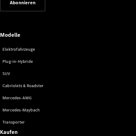
Abonnieren
Plug-in-Hybrid Modelle
Limousinen
Modelle
Elektrofahrzeuge
Plug-in-Hybride
Alle
Limousinen
SUV
CLA
Elektrisch
CLA
Cabriolets & Roadster
C-Klasse
Limousine
Mercedes-AMG
C-Klasse
Elektrisch
Limousine
Mercedes-Maybach
EQE
Elektrisch
Limousine
Transporter
EQS
Elektrisch
Kaufen
Limousine