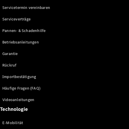
Servicetermin vereinbaren
Alle SUVs
Serviceverträge
EQE
Elektrisch
SUV
Pannen- & Schadenhilfe
EQS
Elektrisch
SUV
Betriebsanleitungen
Mercedes-
Maybach
Elektrisch
Garantie
EQS SUV
GLA
Rückruf
GLA
Neu
GLA
Neu
Elektrisch
Importbestätigung
GLB
Elektrisch
GLB
Häufige Fragen (FAQ)
GLC
Elektrisch
GLC
Videoanleitungen
GLC Coupé
Technologie
GLE
GLE Coupé
GLS
E-Mobilität
Mercedes-