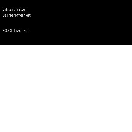
Probefahrt
buchen
Erklärung zur
Kompaktwagen
Barrierefreiheit
FOSS-Lizenzen
A-Klasse
Kompaktlimousine
Konfigurator
Mercedes-
Benz Store
Probefahrt
buchen
Coupés