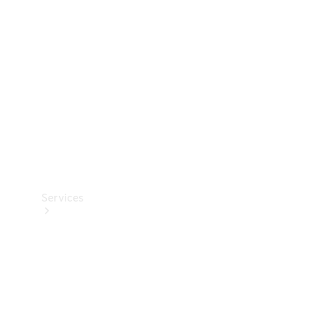
Reifen
Technisches
Zubehör
Collection
Services
Alle