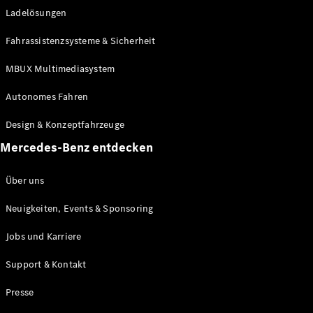
Ladelösungen
Maybach
Neu
GLS
Fahrassistenzsysteme & Sicherheit
G-
Elektrisch
Klasse
MBUX Multimediasystem
G-Klasse
Autonomes Fahren
Konfigurator
Design & Konzeptfahrzeuge
Mercedes-
Benz Store
Mercedes-Benz entdecken
Probefahrt
buchen
Über uns
T-Modelle / Kombis
Neuigkeiten, Events & Sponsoring
Jobs und Karriere
Support & Kontakt
Presse