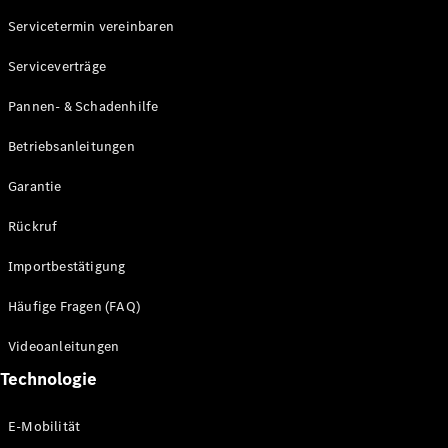
Servicetermin vereinbaren
Alle SUVs
Serviceverträge
EQE
Elektrisch
SUV
Pannen- & Schadenhilfe
EQS
Elektrisch
SUV
Betriebsanleitungen
Mercedes-
Maybach
Elektrisch
Garantie
EQS SUV
GLA
Rückruf
GLA
Neu
GLA
Neu
Elektrisch
Importbestätigung
GLB
Elektrisch
GLB
Häufige Fragen (FAQ)
GLC
Elektrisch
GLC
Videoanleitungen
GLC Coupé
Technologie
GLE
GLE Coupé
GLS
E-Mobilität
Mercedes-