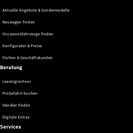
E-Klasse
Limousine
Aktuelle Angebote & Sondermodelle
S-Klasse
Neuwagen finden
S-Klasse
Lang
Occasionsfahrzeuge finden
Mercedes-
Maybach S-
Konfigurator & Preise
Klasse
Flotten & Geschäftskunden
Konfigurator
Beratung
Mercedes-
Benz Store
Leasingrechner
Probefahrt
buchen
Probefahrt buchen
SUV & Geländewagen
Händler finden
Digitale Extras
Services