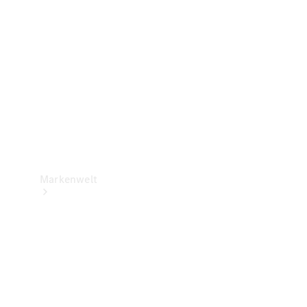
Support &
Kontakt
Markenwelt
Unsere
Marken