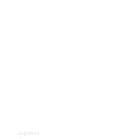
Gewerbliche Vans
Konfigurator
Mercedes-Benz Store
Probefahrt buchen
Angebote