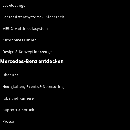
Ladelösungen
Maybach
Neu
GLS
Fahrassistenzsysteme & Sicherheit
G-
Elektrisch
Klasse
MBUX Multimediasystem
G-Klasse
Autonomes Fahren
Konfigurator
Design & Konzeptfahrzeuge
Mercedes-
Benz Store
Mercedes-Benz entdecken
Probefahrt
buchen
Über uns
T-Modelle / Kombis
Neuigkeiten, Events & Sponsoring
Jobs und Karriere
Support & Kontakt
Presse