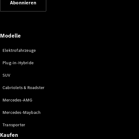
Abonnieren
Plug-in-Hybrid Modelle
Limousinen
Modelle
Elektrofahrzeuge
Plug-in-Hybride
Alle
Limousinen
SUV
CLA
Elektrisch
CLA
Cabriolets & Roadster
C-Klasse
Limousine
Mercedes-AMG
C-Klasse
Elektrisch
Limousine
Mercedes-Maybach
EQE
Elektrisch
Limousine
Transporter
EQS
Elektrisch
Kaufen
Limousine