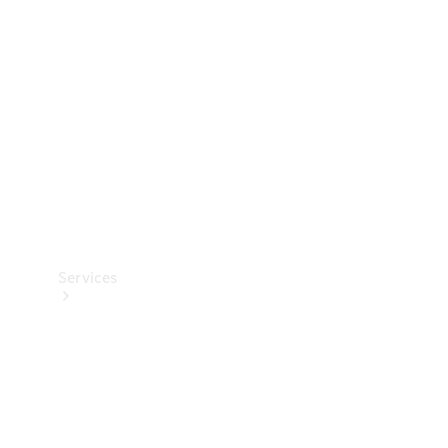
Reifen
Technisches
Zubehör
Collection
Services
Alle