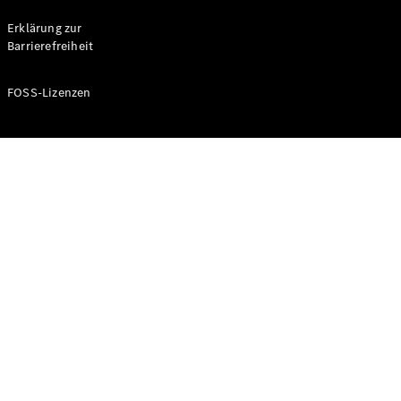
Probefahrt
buchen
Erklärung zur
Kompaktwagen
Barrierefreiheit
FOSS-Lizenzen
A-Klasse
Kompaktlimousine
Konfigurator
Mercedes-
Benz Store
Probefahrt
buchen
Coupés