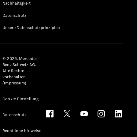
Nachhaltigkeit
Alle T-
Modelle
Datenschutz
CLA
Shooting
Elektrisch
Unsere Datenschutzprinzipien
Brake
CLA
Shooting
Brake
© 2026. Mercedes-
C-Klasse T-
Benz Schweiz AG.
Modell
Alle Rechte
C-Klasse
vorbehalten
All-Terrain
(Impressum)
E-Klasse T-
Modell
E-Klasse
Cookie Einstellung
All-Terrain
Datenschutz
Konfigurator
Mercedes-
Rechtliche Hinweise
Benz Store