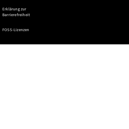
Probefahrt
buchen
Erklärung zur
Kompaktwagen
Barrierefreiheit
FOSS-Lizenzen
A-Klasse
Kompaktlimousine
Konfigurator
Mercedes-
Benz Store
Probefahrt
buchen
Coupés