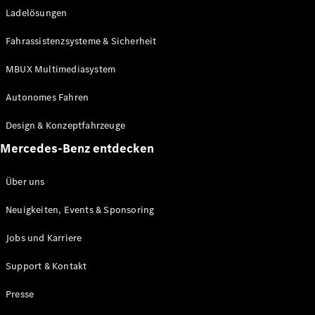
Ladelösungen
Maybach
Neu
GLS
Fahrassistenzsysteme & Sicherheit
G-
Elektrisch
Klasse
MBUX Multimediasystem
G-Klasse
Autonomes Fahren
Konfigurator
Design & Konzeptfahrzeuge
Mercedes-
Benz Store
Mercedes-Benz entdecken
Probefahrt
buchen
Über uns
T-Modelle / Kombis
Neuigkeiten, Events & Sponsoring
Jobs und Karriere
Support & Kontakt
Presse