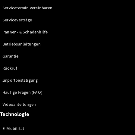
Servicetermin vereinbaren
Alle SUVs
Serviceverträge
EQE
Elektrisch
SUV
Pannen- & Schadenhilfe
EQS
Elektrisch
SUV
Betriebsanleitungen
Mercedes-
Maybach
Elektrisch
Garantie
EQS SUV
GLA
Rückruf
GLA
Neu
GLA
Neu
Elektrisch
Importbestätigung
GLB
Elektrisch
GLB
Häufige Fragen (FAQ)
GLC
Elektrisch
GLC
Videoanleitungen
GLC Coupé
Technologie
GLE
GLE Coupé
GLS
E-Mobilität
Mercedes-