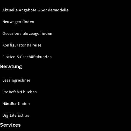
E-Klasse
Limousine
Aktuelle Angebote & Sondermodelle
S-Klasse
Neuwagen finden
S-Klasse
Lang
Occasionsfahrzeuge finden
Mercedes-
Maybach S-
Konfigurator & Preise
Klasse
Flotten & Geschäftskunden
Konfigurator
Beratung
Mercedes-
Benz Store
Leasingrechner
Probefahrt
buchen
Probefahrt buchen
SUV & Geländewagen
Händler finden
Digitale Extras
Services