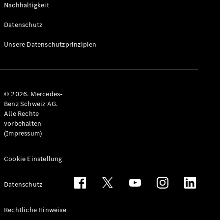
Nachhaltigkeit
Alle T-
Modelle
Datenschutz
CLA
Shooting
Elektrisch
Unsere Datenschutzprinzipien
Brake
CLA
Shooting
Brake
© 2026. Mercedes-
C-Klasse T-
Benz Schweiz AG.
Modell
Alle Rechte
C-Klasse
vorbehalten
All-Terrain
(Impressum)
E-Klasse T-
Modell
E-Klasse
Cookie Einstellung
All-Terrain
Datenschutz
Konfigurator
Mercedes-
Rechtliche Hinweise
Benz Store