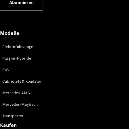
Abonnieren
Plug-in-Hybrid Modelle
Limousinen
Modelle
Elektrofahrzeuge
Plug-in-Hybride
Alle
Limousinen
SUV
CLA
Elektrisch
CLA
Cabriolets & Roadster
C-Klasse
Limousine
Mercedes-AMG
C-Klasse
Elektrisch
Limousine
Mercedes-Maybach
EQE
Elektrisch
Limousine
Transporter
EQS
Elektrisch
Kaufen
Limousine