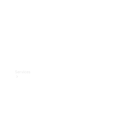
Reifen
Technisches
Zubehör
Collection
Services
Alle