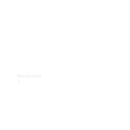
Support &
Kontakt
Markenwelt
Unsere
Marken