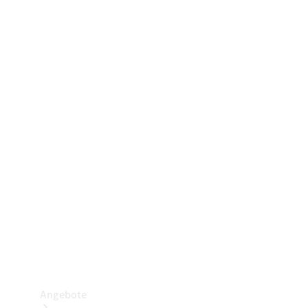
Gewerbliche Vans
Konfigurator
Mercedes-Benz Store
Probefahrt buchen
Angebote