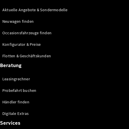
E-Klasse
Limousine
Aktuelle Angebote & Sondermodelle
S-Klasse
Neuwagen finden
S-Klasse
Lang
Occasionsfahrzeuge finden
Mercedes-
Maybach S-
Konfigurator & Preise
Klasse
Flotten & Geschäftskunden
Konfigurator
Beratung
Mercedes-
Benz Store
Leasingrechner
Probefahrt
buchen
Probefahrt buchen
SUV & Geländewagen
Händler finden
Digitale Extras
Services