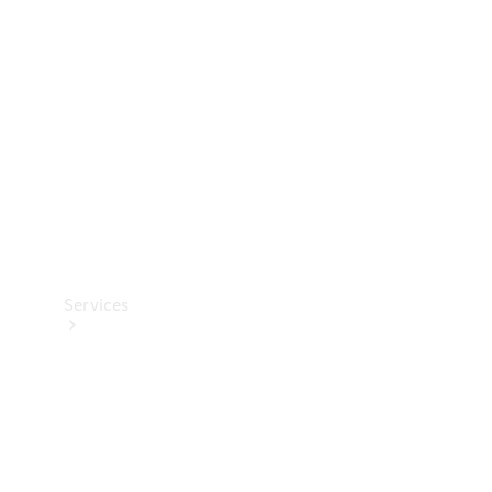
Reifen
Technisches
Zubehör
Collection
Services
Alle