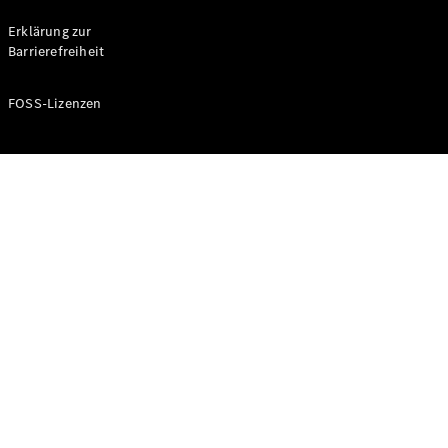
Probefahrt
buchen
Erklärung zur
Kompaktwagen
Barrierefreiheit
FOSS-Lizenzen
A-Klasse
Kompaktlimousine
Konfigurator
Mercedes-
Benz Store
Probefahrt
buchen
Coupés