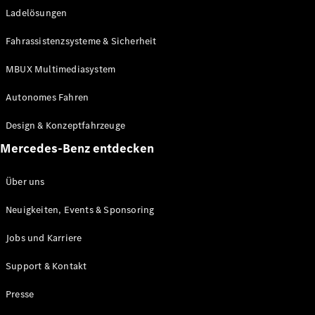
Ladelösungen
Maybach
Neu
GLS
Fahrassistenzsysteme & Sicherheit
G-
Elektrisch
Klasse
MBUX Multimediasystem
G-Klasse
Autonomes Fahren
Konfigurator
Design & Konzeptfahrzeuge
Mercedes-
Benz Store
Mercedes-Benz entdecken
Probefahrt
buchen
Über uns
T-Modelle / Kombis
Neuigkeiten, Events & Sponsoring
Jobs und Karriere
Support & Kontakt
Presse