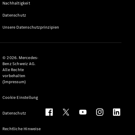
Nachhaltigkeit
Alle T-
Modelle
Datenschutz
CLA
Shooting
Elektrisch
Unsere Datenschutzprinzipien
Brake
CLA
Shooting
Brake
© 2026. Mercedes-
C-Klasse T-
Benz Schweiz AG.
Modell
Alle Rechte
C-Klasse
vorbehalten
All-Terrain
(Impressum)
E-Klasse T-
Modell
E-Klasse
Cookie Einstellung
All-Terrain
Datenschutz
Konfigurator
Mercedes-
Rechtliche Hinweise
Benz Store