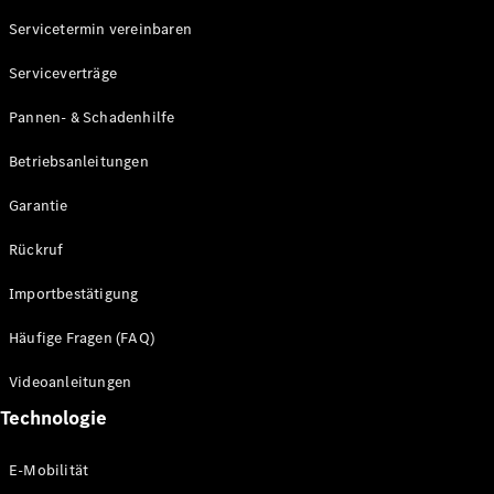
Servicetermin vereinbaren
Alle SUVs
Serviceverträge
EQE
Elektrisch
SUV
Pannen- & Schadenhilfe
EQS
Elektrisch
SUV
Betriebsanleitungen
Mercedes-
Maybach
Elektrisch
Garantie
EQS SUV
GLA
Rückruf
GLA
Neu
GLA
Neu
Elektrisch
Importbestätigung
GLB
Elektrisch
GLB
Häufige Fragen (FAQ)
GLC
Elektrisch
GLC
Videoanleitungen
GLC Coupé
Technologie
GLE
GLE Coupé
GLS
E-Mobilität
Mercedes-