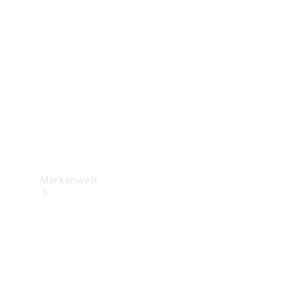
Support &
Kontakt
Markenwelt
Unsere
Marken