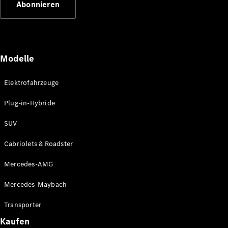
Abonnieren
Plug-in-Hybrid Modelle
Limousinen
Modelle
Elektrofahrzeuge
Plug-in-Hybride
Alle
Limousinen
SUV
CLA
Elektrisch
CLA
Cabriolets & Roadster
C-Klasse
Limousine
Mercedes-AMG
C-Klasse
Elektrisch
Limousine
Mercedes-Maybach
EQE
Elektrisch
Limousine
Transporter
EQS
Elektrisch
Kaufen
Limousine