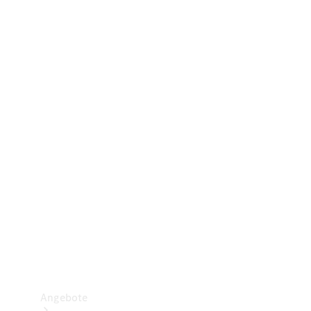
Gewerbliche Vans
Konfigurator
Mercedes-Benz Store
Probefahrt buchen
Angebote