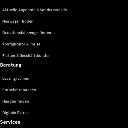
E-Klasse
Limousine
Aktuelle Angebote & Sondermodelle
S-Klasse
Neuwagen finden
S-Klasse
Lang
Occasionsfahrzeuge finden
Mercedes-
Maybach S-
Konfigurator & Preise
Klasse
Flotten & Geschäftskunden
Konfigurator
Beratung
Mercedes-
Benz Store
Leasingrechner
Probefahrt
buchen
Probefahrt buchen
SUV & Geländewagen
Händler finden
Digitale Extras
Services