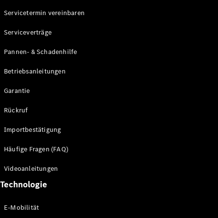
Servicetermin vereinbaren
Alle SUVs
Serviceverträge
EQE
Elektrisch
SUV
Pannen- & Schadenhilfe
EQS
Elektrisch
SUV
Betriebsanleitungen
Mercedes-
Maybach
Elektrisch
Garantie
EQS SUV
GLA
Rückruf
GLA
Neu
GLA
Neu
Elektrisch
Importbestätigung
GLB
Elektrisch
GLB
Häufige Fragen (FAQ)
GLC
Elektrisch
GLC
Videoanleitungen
GLC Coupé
Technologie
GLE
GLE Coupé
GLS
E-Mobilität
Mercedes-