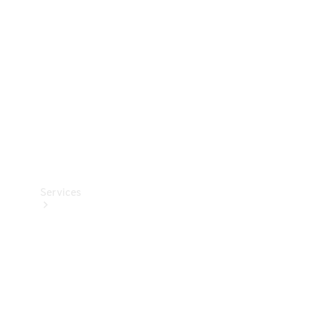
Reifen
Technisches
Zubehör
Collection
Services
Alle