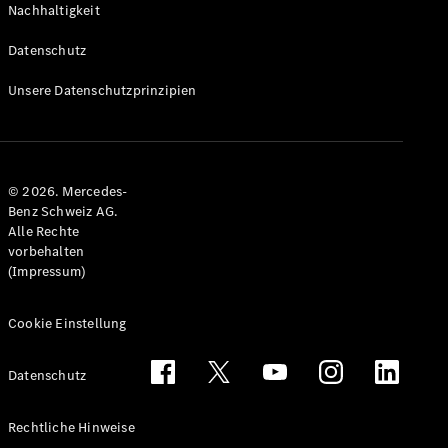
Nachhaltigkeit
Alle T-
Modelle
Datenschutz
CLA
Shooting
Elektrisch
Unsere Datenschutzprinzipien
Brake
CLA
Shooting
Brake
© 2026. Mercedes-
C-Klasse T-
Benz Schweiz AG.
Modell
Alle Rechte
C-Klasse
vorbehalten
All-Terrain
(Impressum)
E-Klasse T-
Modell
E-Klasse
Cookie Einstellung
All-Terrain
Datenschutz
Konfigurator
Mercedes-
Rechtliche Hinweise
Benz Store