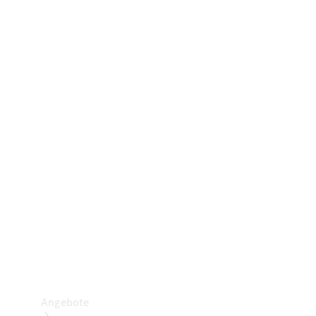
Gewerbliche Vans
Konfigurator
Mercedes-Benz Store
Probefahrt buchen
Angebote