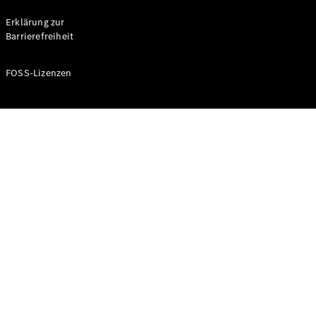
Probefahrt
buchen
Erklärung zur
Kompaktwagen
Barrierefreiheit
FOSS-Lizenzen
A-Klasse
Kompaktlimousine
Konfigurator
Mercedes-
Benz Store
Probefahrt
buchen
Coupés