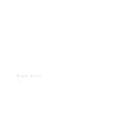
Support &
Kontakt
Markenwelt
Unsere
Marken