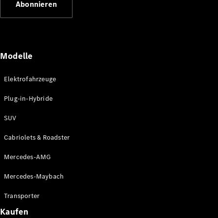
Abonnieren
Plug-in-Hybrid Modelle
Limousinen
Modelle
Elektrofahrzeuge
Plug-in-Hybride
Alle
Limousinen
SUV
CLA
Elektrisch
CLA
Cabriolets & Roadster
C-Klasse
Limousine
Mercedes-AMG
C-Klasse
Elektrisch
Limousine
Mercedes-Maybach
EQE
Elektrisch
Limousine
Transporter
EQS
Elektrisch
Kaufen
Limousine