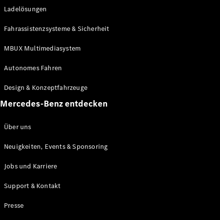
Ladelösungen
Maybach
Neu
GLS
Fahrassistenzsysteme & Sicherheit
G-
Elektrisch
Klasse
MBUX Multimediasystem
G-Klasse
Autonomes Fahren
Konfigurator
Design & Konzeptfahrzeuge
Mercedes-
Benz Store
Mercedes-Benz entdecken
Probefahrt
buchen
Über uns
T-Modelle / Kombis
Neuigkeiten, Events & Sponsoring
Jobs und Karriere
Support & Kontakt
Presse