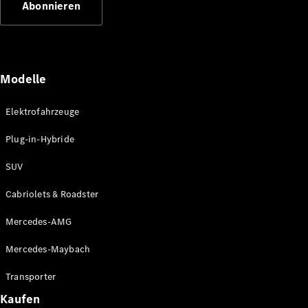
Abonnieren
Plug-in-Hybrid Modelle
Limousinen
Modelle
Elektrofahrzeuge
Plug-in-Hybride
Alle
Limousinen
SUV
CLA
Elektrisch
CLA
Cabriolets & Roadster
C-Klasse
Limousine
Mercedes-AMG
C-Klasse
Elektrisch
Limousine
Mercedes-Maybach
EQE
Elektrisch
Limousine
Transporter
EQS
Elektrisch
Kaufen
Limousine