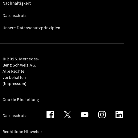
Nachhaltigkeit
Alle T-
Modelle
Datenschutz
CLA
Shooting
Elektrisch
Unsere Datenschutzprinzipien
Brake
CLA
Shooting
Brake
© 2026. Mercedes-
C-Klasse T-
Benz Schweiz AG.
Modell
Alle Rechte
C-Klasse
vorbehalten
All-Terrain
(Impressum)
E-Klasse T-
Modell
E-Klasse
Cookie Einstellung
All-Terrain
Datenschutz
Konfigurator
Mercedes-
Rechtliche Hinweise
Benz Store