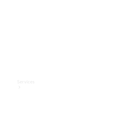
Reifen
Technisches
Zubehör
Collection
Services
Alle