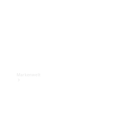
Support &
Kontakt
Markenwelt
Unsere
Marken