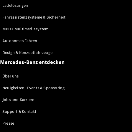
Ladelösungen
Maybach
Neu
GLS
Fahrassistenzsysteme & Sicherheit
G-
Elektrisch
Klasse
MBUX Multimediasystem
G-Klasse
Autonomes Fahren
Konfigurator
Design & Konzeptfahrzeuge
Mercedes-
Benz Store
Mercedes-Benz entdecken
Probefahrt
buchen
Über uns
T-Modelle / Kombis
Neuigkeiten, Events & Sponsoring
Jobs und Karriere
Support & Kontakt
Presse