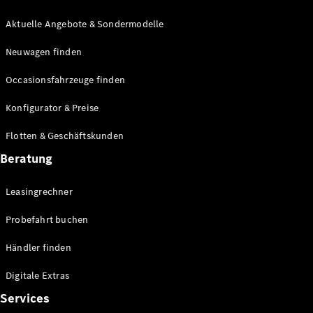
E-Klasse
Limousine
Aktuelle Angebote & Sondermodelle
S-Klasse
Neuwagen finden
S-Klasse
Lang
Occasionsfahrzeuge finden
Mercedes-
Maybach S-
Konfigurator & Preise
Klasse
Flotten & Geschäftskunden
Konfigurator
Beratung
Mercedes-
Benz Store
Leasingrechner
Probefahrt
buchen
Probefahrt buchen
SUV & Geländewagen
Händler finden
Digitale Extras
Services