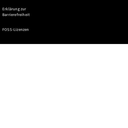
Probefahrt
buchen
Erklärung zur
Kompaktwagen
Barrierefreiheit
FOSS-Lizenzen
A-Klasse
Kompaktlimousine
Konfigurator
Mercedes-
Benz Store
Probefahrt
buchen
Coupés