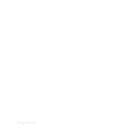
Gewerbliche Vans
Konfigurator
Mercedes-Benz Store
Probefahrt buchen
Angebote