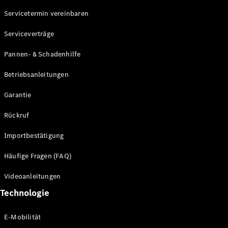
Servicetermin vereinbaren
Alle SUVs
Serviceverträge
EQE
Elektrisch
SUV
Pannen- & Schadenhilfe
EQS
Elektrisch
SUV
Betriebsanleitungen
Mercedes-
Maybach
Elektrisch
Garantie
EQS SUV
GLA
Rückruf
GLA
Neu
GLA
Neu
Elektrisch
Importbestätigung
GLB
Elektrisch
GLB
Häufige Fragen (FAQ)
GLC
Elektrisch
GLC
Videoanleitungen
GLC Coupé
Technologie
GLE
GLE Coupé
GLS
E-Mobilität
Mercedes-