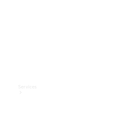
Reifen
Technisches
Zubehör
Collection
Services
Alle