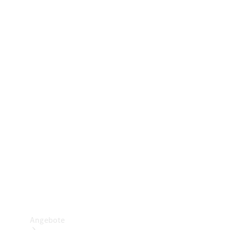
Gewerbliche Vans
Konfigurator
Mercedes-Benz Store
Probefahrt buchen
Angebote