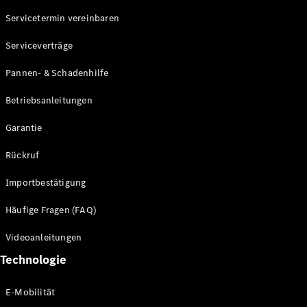
Servicetermin vereinbaren
Alle SUVs
Serviceverträge
EQE
Elektrisch
SUV
Pannen- & Schadenhilfe
EQS
Elektrisch
SUV
Betriebsanleitungen
Mercedes-
Maybach
Elektrisch
Garantie
EQS SUV
GLA
Rückruf
GLA
Neu
GLA
Neu
Elektrisch
Importbestätigung
GLB
Elektrisch
GLB
Häufige Fragen (FAQ)
GLC
Elektrisch
GLC
Videoanleitungen
GLC Coupé
Technologie
GLE
GLE Coupé
GLS
E-Mobilität
Mercedes-