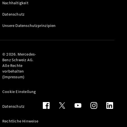
Nachhaltigkeit
Alle T-
Modelle
Datenschutz
CLA
Shooting
Elektrisch
Unsere Datenschutzprinzipien
Brake
CLA
Shooting
Brake
© 2026. Mercedes-
C-Klasse T-
Benz Schweiz AG.
Modell
Alle Rechte
C-Klasse
vorbehalten
All-Terrain
(Impressum)
E-Klasse T-
Modell
E-Klasse
Cookie Einstellung
All-Terrain
Datenschutz
Konfigurator
Mercedes-
Rechtliche Hinweise
Benz Store