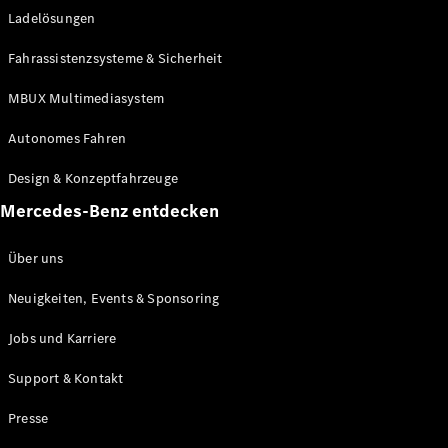
Ladelösungen
Maybach
Neu
GLS
Fahrassistenzsysteme & Sicherheit
G-
Elektrisch
Klasse
MBUX Multimediasystem
G-Klasse
Autonomes Fahren
Konfigurator
Design & Konzeptfahrzeuge
Mercedes-
Benz Store
Mercedes-Benz entdecken
Probefahrt
buchen
Über uns
T-Modelle / Kombis
Neuigkeiten, Events & Sponsoring
Jobs und Karriere
Support & Kontakt
Presse