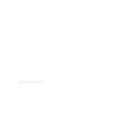
Support &
Kontakt
Markenwelt
Unsere
Marken