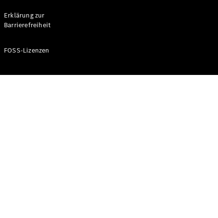
Probefahrt
buchen
Erklärung zur
Kompaktwagen
Barrierefreiheit
FOSS-Lizenzen
A-Klasse
Kompaktlimousine
Konfigurator
Mercedes-
Benz Store
Probefahrt
buchen
Coupés