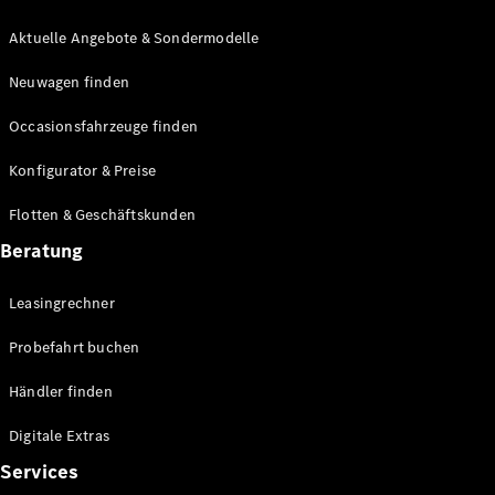
E-Klasse
Limousine
Aktuelle Angebote & Sondermodelle
S-Klasse
Neuwagen finden
S-Klasse
Lang
Occasionsfahrzeuge finden
Mercedes-
Maybach S-
Konfigurator & Preise
Klasse
Flotten & Geschäftskunden
Konfigurator
Beratung
Mercedes-
Benz Store
Leasingrechner
Probefahrt
buchen
Probefahrt buchen
SUV & Geländewagen
Händler finden
Digitale Extras
Services