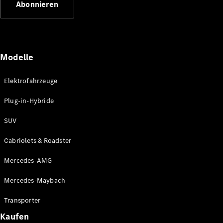
Abonnieren
Plug-in-Hybrid Modelle
Limousinen
Modelle
Elektrofahrzeuge
Plug-in-Hybride
Alle
Limousinen
SUV
CLA
Elektrisch
CLA
Cabriolets & Roadster
C-Klasse
Limousine
Mercedes-AMG
C-Klasse
Elektrisch
Limousine
Mercedes-Maybach
EQE
Elektrisch
Limousine
Transporter
EQS
Elektrisch
Kaufen
Limousine