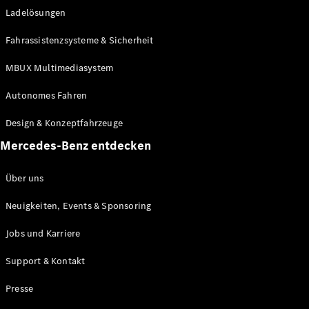
Ladelösungen
Maybach
Neu
GLS
Fahrassistenzsysteme & Sicherheit
G-
Elektrisch
Klasse
MBUX Multimediasystem
G-Klasse
Autonomes Fahren
Konfigurator
Design & Konzeptfahrzeuge
Mercedes-
Benz Store
Mercedes-Benz entdecken
Probefahrt
buchen
Über uns
T-Modelle / Kombis
Neuigkeiten, Events & Sponsoring
Jobs und Karriere
Support & Kontakt
Presse