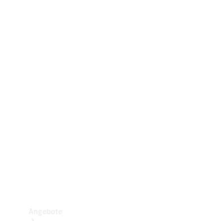
Gewerbliche Vans
Konfigurator
Mercedes-Benz Store
Probefahrt buchen
Angebote