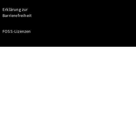
Probefahrt
buchen
Erklärung zur
Kompaktwagen
Barrierefreiheit
FOSS-Lizenzen
A-Klasse
Kompaktlimousine
Konfigurator
Mercedes-
Benz Store
Probefahrt
buchen
Coupés