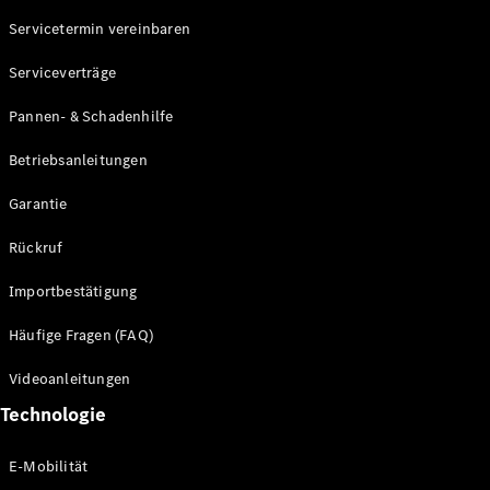
Servicetermin vereinbaren
Alle SUVs
Serviceverträge
EQE
Elektrisch
SUV
Pannen- & Schadenhilfe
EQS
Elektrisch
SUV
Betriebsanleitungen
Mercedes-
Maybach
Elektrisch
Garantie
EQS SUV
GLA
Rückruf
GLA
Neu
GLA
Neu
Elektrisch
Importbestätigung
GLB
Elektrisch
GLB
Häufige Fragen (FAQ)
GLC
Elektrisch
GLC
Videoanleitungen
GLC Coupé
Technologie
GLE
GLE Coupé
GLS
E-Mobilität
Mercedes-