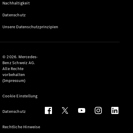
Nachhaltigkeit
Alle T-
Modelle
Datenschutz
CLA
Shooting
Elektrisch
Unsere Datenschutzprinzipien
Brake
CLA
Shooting
Brake
© 2026. Mercedes-
C-Klasse T-
Benz Schweiz AG.
Modell
Alle Rechte
C-Klasse
vorbehalten
All-Terrain
(Impressum)
E-Klasse T-
Modell
E-Klasse
Cookie Einstellung
All-Terrain
Datenschutz
Konfigurator
Mercedes-
Rechtliche Hinweise
Benz Store