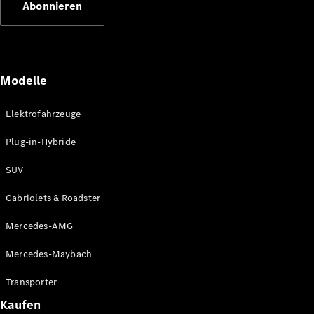
Abonnieren
Plug-in-Hybrid Modelle
Limousinen
Modelle
Elektrofahrzeuge
Plug-in-Hybride
Alle
Limousinen
SUV
CLA
Elektrisch
CLA
Cabriolets & Roadster
C-Klasse
Limousine
Mercedes-AMG
C-Klasse
Elektrisch
Limousine
Mercedes-Maybach
EQE
Elektrisch
Limousine
Transporter
EQS
Elektrisch
Kaufen
Limousine