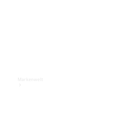
Support &
Kontakt
Markenwelt
Unsere
Marken