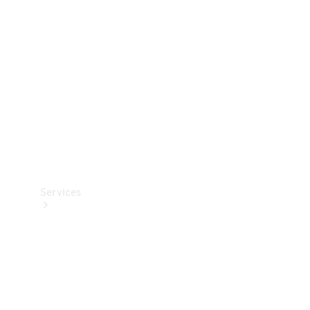
Reifen
Technisches
Zubehör
Collection
Services
Alle