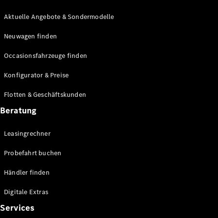
E-Klasse
Limousine
Aktuelle Angebote & Sondermodelle
S-Klasse
Neuwagen finden
S-Klasse
Lang
Occasionsfahrzeuge finden
Mercedes-
Maybach S-
Konfigurator & Preise
Klasse
Flotten & Geschäftskunden
Konfigurator
Beratung
Mercedes-
Benz Store
Leasingrechner
Probefahrt
buchen
Probefahrt buchen
SUV & Geländewagen
Händler finden
Digitale Extras
Services