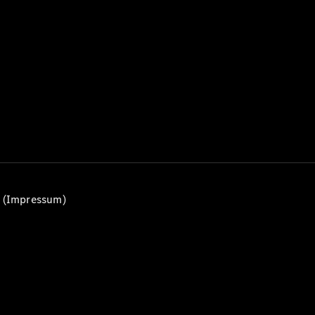
Alle T-
Modelle
CLA
Shooting
Elektrisch
Brake
CLA
Shooting
Brake
C-Klasse T-
Modell
C-Klasse
All-Terrain
E-Klasse T-
n (Impressum)
Modell
E-Klasse
All-Terrain
Konfigurator
Mercedes-
Benz Store