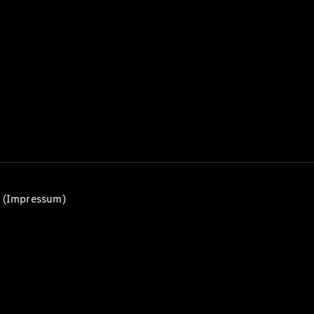
Alle T-
Modelle
CLA
Shooting
Elektrisch
Brake
CLA
Shooting
Brake
C-Klasse T-
Modell
C-Klasse
All-Terrain
E-Klasse T-
n (Impressum)
Modell
E-Klasse
All-Terrain
Konfigurator
Mercedes-
Benz Store