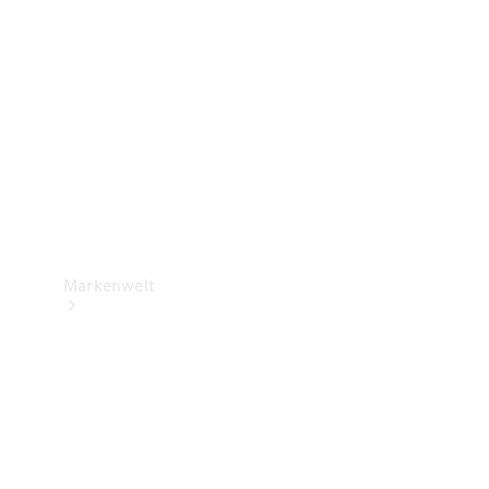
Support &
Kontakt
Markenwelt
Unsere
Marken