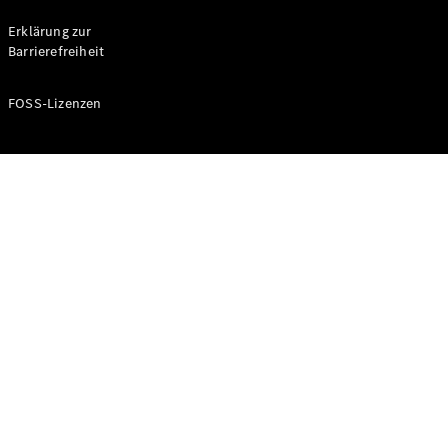
Probefahrt
buchen
Erklärung zur
Kompaktwagen
Barrierefreiheit
FOSS-Lizenzen
A-Klasse
Kompaktlimousine
Konfigurator
Mercedes-
Benz Store
Probefahrt
buchen
Coupés