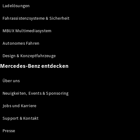
Ladelösungen
Maybach
Neu
GLS
Fahrassistenzsysteme & Sicherheit
G-
Elektrisch
Klasse
MBUX Multimediasystem
G-Klasse
Autonomes Fahren
Konfigurator
Design & Konzeptfahrzeuge
Mercedes-
Benz Store
Mercedes-Benz entdecken
Probefahrt
buchen
Über uns
T-Modelle / Kombis
Neuigkeiten, Events & Sponsoring
Jobs und Karriere
Support & Kontakt
Presse