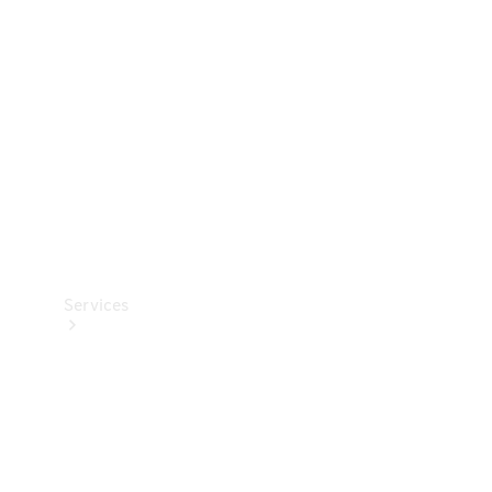
Reifen
Technisches
Zubehör
Collection
Services
Alle