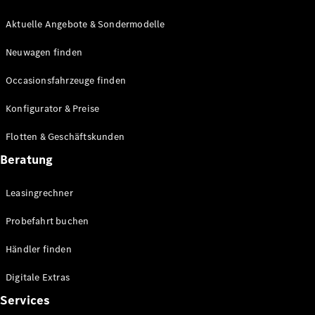
E-Klasse
Limousine
Aktuelle Angebote & Sondermodelle
S-Klasse
Neuwagen finden
S-Klasse
Lang
Occasionsfahrzeuge finden
Mercedes-
Maybach S-
Konfigurator & Preise
Klasse
Flotten & Geschäftskunden
Konfigurator
Beratung
Mercedes-
Benz Store
Leasingrechner
Probefahrt
buchen
Probefahrt buchen
SUV & Geländewagen
Händler finden
Digitale Extras
Services