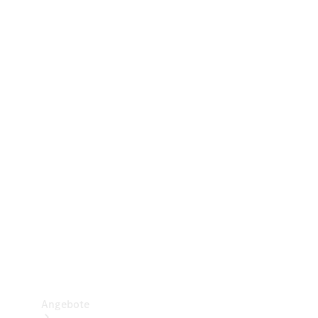
Gewerbliche Vans
Konfigurator
Mercedes-Benz Store
Probefahrt buchen
Angebote