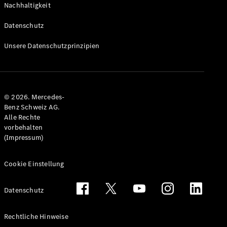
Nachhaltigkeit
Alle T-
Modelle
Datenschutz
CLA
Shooting
Elektrisch
Unsere Datenschutzprinzipien
Brake
CLA
Shooting
Brake
© 2026. Mercedes-
C-Klasse T-
Benz Schweiz AG.
Modell
Alle Rechte
C-Klasse
vorbehalten
All-Terrain
(Impressum)
E-Klasse T-
Modell
E-Klasse
Cookie Einstellung
All-Terrain
Datenschutz
Konfigurator
Mercedes-
Rechtliche Hinweise
Benz Store