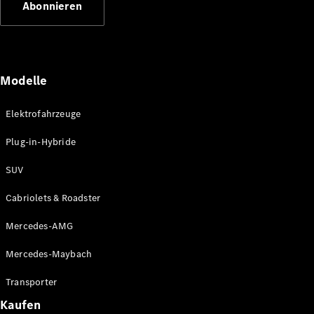
Abonnieren
Plug-in-Hybrid Modelle
Limousinen
Modelle
Elektrofahrzeuge
Plug-in-Hybride
Alle
Limousinen
SUV
CLA
Elektrisch
CLA
Cabriolets & Roadster
C-Klasse
Limousine
Mercedes-AMG
C-Klasse
Elektrisch
Limousine
Mercedes-Maybach
EQE
Elektrisch
Limousine
Transporter
EQS
Elektrisch
Kaufen
Limousine