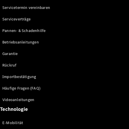
Servicetermin vereinbaren
Alle SUVs
Serviceverträge
EQE
Elektrisch
SUV
Pannen- & Schadenhilfe
EQS
Elektrisch
SUV
Betriebsanleitungen
Mercedes-
Maybach
Elektrisch
Garantie
EQS SUV
GLA
Rückruf
GLA
Neu
GLA
Neu
Elektrisch
Importbestätigung
GLB
Elektrisch
GLB
Häufige Fragen (FAQ)
GLC
Elektrisch
GLC
Videoanleitungen
GLC Coupé
Technologie
GLE
GLE Coupé
GLS
E-Mobilität
Mercedes-