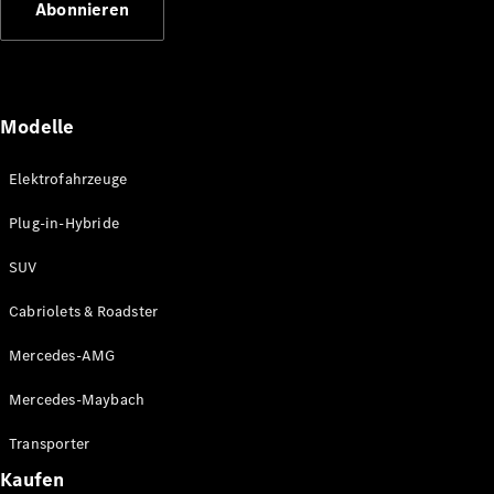
Abonnieren
Plug-in-Hybrid Modelle
Limousinen
Modelle
Elektrofahrzeuge
Plug-in-Hybride
Alle
Limousinen
SUV
CLA
Elektrisch
CLA
Cabriolets & Roadster
C-Klasse
Limousine
Mercedes-AMG
C-Klasse
Elektrisch
Limousine
Mercedes-Maybach
EQE
Elektrisch
Limousine
Transporter
EQS
Elektrisch
Kaufen
Limousine