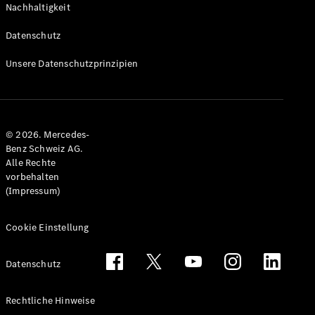
Nachhaltigkeit
Alle T-
Modelle
Datenschutz
CLA
Shooting
Elektrisch
Unsere Datenschutzprinzipien
Brake
CLA
Shooting
Brake
© 2026. Mercedes-
C-Klasse T-
Benz Schweiz AG.
Modell
Alle Rechte
C-Klasse
vorbehalten
All-Terrain
(Impressum)
E-Klasse T-
Modell
E-Klasse
Cookie Einstellung
All-Terrain
Datenschutz
Konfigurator
Mercedes-
Rechtliche Hinweise
Benz Store