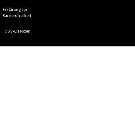
Probefahrt
buchen
Erklärung zur
Kompaktwagen
Barrierefreiheit
FOSS-Lizenzen
A-Klasse
Kompaktlimousine
Konfigurator
Mercedes-
Benz Store
Probefahrt
buchen
Coupés