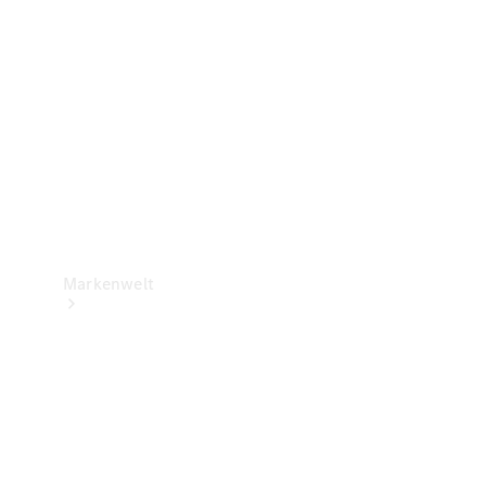
Support &
Kontakt
Markenwelt
Unsere
Marken