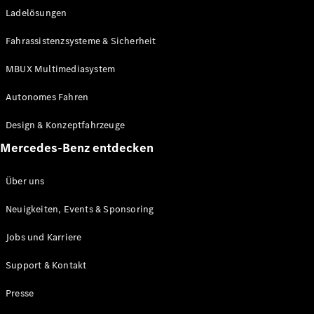
Ladelösungen
Maybach
Neu
GLS
Fahrassistenzsysteme & Sicherheit
G-
Elektrisch
Klasse
MBUX Multimediasystem
G-Klasse
Autonomes Fahren
Konfigurator
Design & Konzeptfahrzeuge
Mercedes-
Benz Store
Mercedes-Benz entdecken
Probefahrt
buchen
Über uns
T-Modelle / Kombis
Neuigkeiten, Events & Sponsoring
Jobs und Karriere
Support & Kontakt
Presse