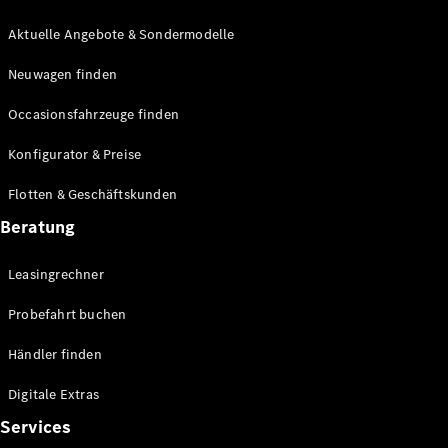
E-Klasse
Limousine
Aktuelle Angebote & Sondermodelle
S-Klasse
Neuwagen finden
S-Klasse
Lang
Occasionsfahrzeuge finden
Mercedes-
Maybach S-
Konfigurator & Preise
Klasse
Flotten & Geschäftskunden
Konfigurator
Beratung
Mercedes-
Benz Store
Leasingrechner
Probefahrt
buchen
Probefahrt buchen
SUV & Geländewagen
Händler finden
Digitale Extras
Services