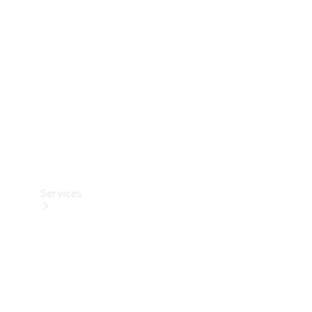
Reifen
Technisches
Zubehör
Collection
Services
Alle