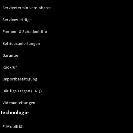
Servicetermin vereinbaren
Alle SUVs
Serviceverträge
EQE
Elektrisch
SUV
Pannen- & Schadenhilfe
EQS
Elektrisch
SUV
Betriebsanleitungen
Mercedes-
Maybach
Elektrisch
Garantie
EQS SUV
GLA
Rückruf
GLA
Neu
GLA
Neu
Elektrisch
Importbestätigung
GLB
Elektrisch
GLB
Häufige Fragen (FAQ)
GLC
Elektrisch
GLC
Videoanleitungen
GLC Coupé
Technologie
GLE
GLE Coupé
GLS
E-Mobilität
Mercedes-