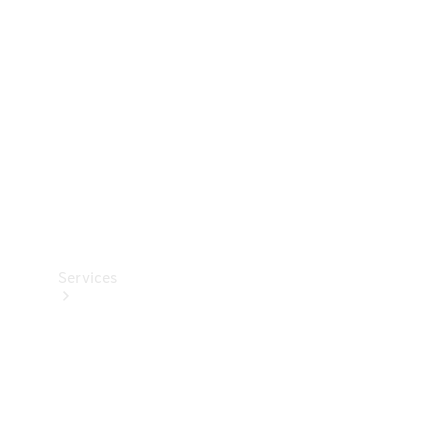
Reifen
Technisches
Zubehör
Collection
Services
Alle