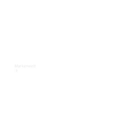
Support &
Kontakt
Markenwelt
Unsere
Marken