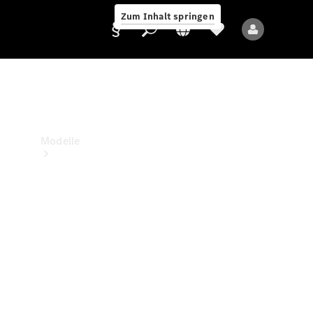
Zum Inhalt springen
Anbieter/Datenschutz
Modelle
Alle Modelle
Neue Modelle
Elektromodelle