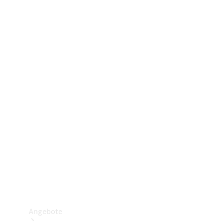
Gewerbliche Vans
Konfigurator
Mercedes-Benz Store
Probefahrt buchen
Angebote