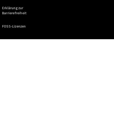
Probefahrt
buchen
Erklärung zur
Kompaktwagen
Barrierefreiheit
FOSS-Lizenzen
A-Klasse
Kompaktlimousine
Konfigurator
Mercedes-
Benz Store
Probefahrt
buchen
Coupés