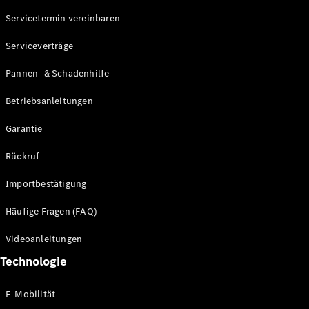
Servicetermin vereinbaren
Alle SUVs
Serviceverträge
EQE
Elektrisch
SUV
Pannen- & Schadenhilfe
EQS
Elektrisch
SUV
Betriebsanleitungen
Mercedes-
Maybach
Elektrisch
Garantie
EQS SUV
GLA
Rückruf
GLA
Neu
GLA
Neu
Elektrisch
Importbestätigung
GLB
Elektrisch
GLB
Häufige Fragen (FAQ)
GLC
Elektrisch
GLC
Videoanleitungen
GLC Coupé
Technologie
GLE
GLE Coupé
GLS
E-Mobilität
Mercedes-