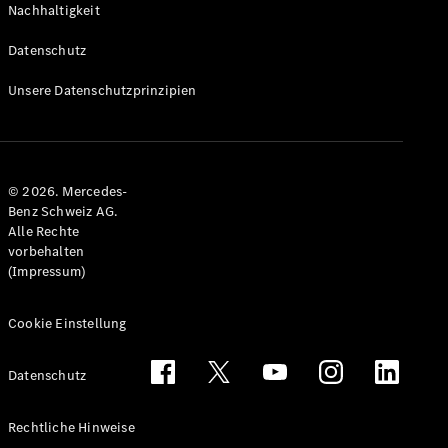
Nachhaltigkeit
Alle T-
Modelle
Datenschutz
CLA
Shooting
Elektrisch
Unsere Datenschutzprinzipien
Brake
CLA
Shooting
Brake
© 2026. Mercedes-
C-Klasse T-
Benz Schweiz AG.
Modell
Alle Rechte
C-Klasse
vorbehalten
All-Terrain
(Impressum)
E-Klasse T-
Modell
E-Klasse
Cookie Einstellung
All-Terrain
Datenschutz
Konfigurator
Mercedes-
Rechtliche Hinweise
Benz Store