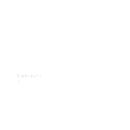
Support &
Kontakt
Markenwelt
Unsere
Marken