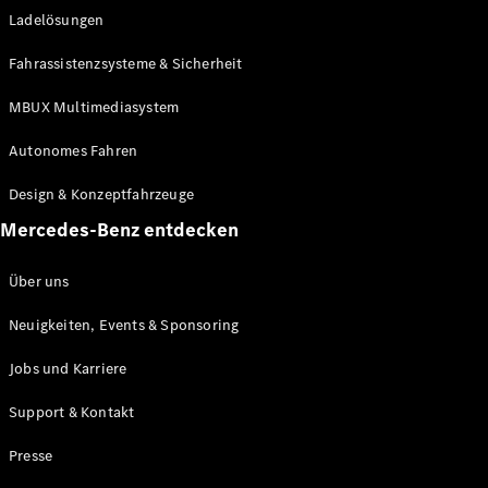
Ladelösungen
Maybach
Neu
GLS
Fahrassistenzsysteme & Sicherheit
G-
Elektrisch
Klasse
MBUX Multimediasystem
G-Klasse
Autonomes Fahren
Konfigurator
Design & Konzeptfahrzeuge
Mercedes-
Benz Store
Mercedes-Benz entdecken
Probefahrt
buchen
Über uns
T-Modelle / Kombis
Neuigkeiten, Events & Sponsoring
Jobs und Karriere
Support & Kontakt
Presse