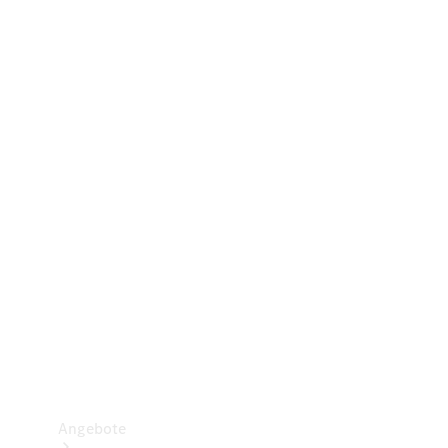
Gewerbliche Vans
Konfigurator
Mercedes-Benz Store
Probefahrt buchen
Angebote