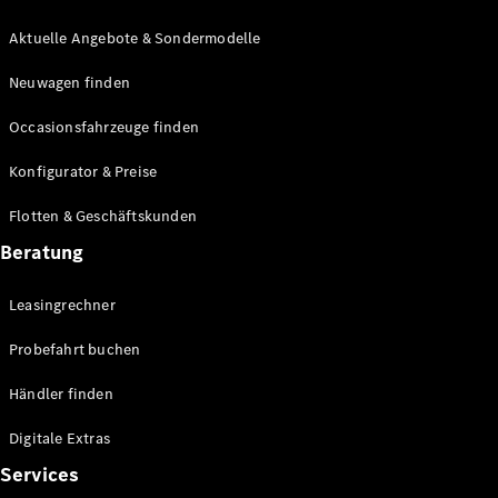
E-Klasse
Limousine
Aktuelle Angebote & Sondermodelle
S-Klasse
Neuwagen finden
S-Klasse
Lang
Occasionsfahrzeuge finden
Mercedes-
Maybach S-
Konfigurator & Preise
Klasse
Flotten & Geschäftskunden
Konfigurator
Beratung
Mercedes-
Benz Store
Leasingrechner
Probefahrt
buchen
Probefahrt buchen
SUV & Geländewagen
Händler finden
Digitale Extras
Services