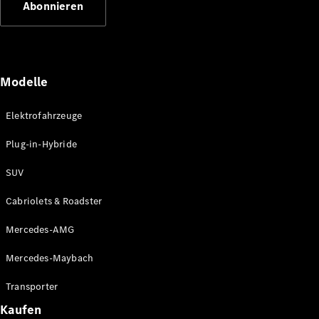
Abonnieren
Plug-in-Hybrid Modelle
Limousinen
Modelle
Elektrofahrzeuge
Plug-in-Hybride
Alle
Limousinen
SUV
CLA
Elektrisch
CLA
Cabriolets & Roadster
C-Klasse
Limousine
Mercedes-AMG
C-Klasse
Elektrisch
Limousine
Mercedes-Maybach
EQE
Elektrisch
Limousine
Transporter
EQS
Elektrisch
Kaufen
Limousine