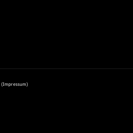
Alle T-
Modelle
CLA
Shooting
Elektrisch
Brake
CLA
Shooting
Brake
C-Klasse T-
Modell
C-Klasse
All-Terrain
E-Klasse T-
n (Impressum)
Modell
E-Klasse
All-Terrain
Konfigurator
Mercedes-
Benz Store