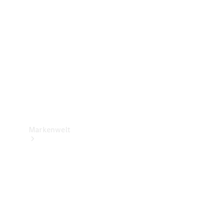
Support &
Kontakt
Markenwelt
Unsere
Marken