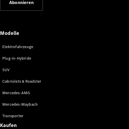
Abonnieren
Plug-in-Hybrid Modelle
Limousinen
Modelle
Elektrofahrzeuge
Plug-in-Hybride
Alle
Limousinen
SUV
CLA
Elektrisch
CLA
Cabriolets & Roadster
C-Klasse
Limousine
Mercedes-AMG
C-Klasse
Elektrisch
Limousine
Mercedes-Maybach
EQE
Elektrisch
Limousine
Transporter
EQS
Elektrisch
Kaufen
Limousine