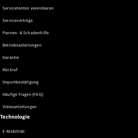
Servicetermin vereinbaren
Alle SUVs
Serviceverträge
EQE
Elektrisch
SUV
Pannen- & Schadenhilfe
EQS
Elektrisch
SUV
Betriebsanleitungen
Mercedes-
Maybach
Elektrisch
Garantie
EQS SUV
GLA
Rückruf
GLA
Neu
GLA
Neu
Elektrisch
Importbestätigung
GLB
Elektrisch
GLB
Häufige Fragen (FAQ)
GLC
Elektrisch
GLC
Videoanleitungen
GLC Coupé
Technologie
GLE
GLE Coupé
GLS
E-Mobilität
Mercedes-