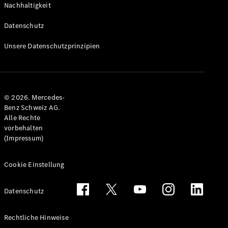
Nachhaltigkeit
Alle T-
Modelle
Datenschutz
CLA
Shooting
Elektrisch
Unsere Datenschutzprinzipien
Brake
CLA
Shooting
Brake
© 2026. Mercedes-
C-Klasse T-
Benz Schweiz AG.
Modell
Alle Rechte
C-Klasse
vorbehalten
All-Terrain
(Impressum)
E-Klasse T-
Modell
E-Klasse
Cookie Einstellung
All-Terrain
Datenschutz
Konfigurator
Mercedes-
Rechtliche Hinweise
Benz Store