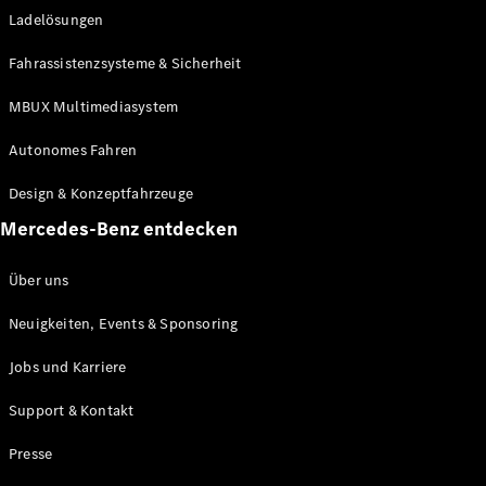
Ladelösungen
Maybach
Neu
GLS
Fahrassistenzsysteme & Sicherheit
G-
Elektrisch
Klasse
MBUX Multimediasystem
G-Klasse
Autonomes Fahren
Konfigurator
Design & Konzeptfahrzeuge
Mercedes-
Benz Store
Mercedes-Benz entdecken
Probefahrt
buchen
Über uns
T-Modelle / Kombis
Neuigkeiten, Events & Sponsoring
Jobs und Karriere
Support & Kontakt
Presse