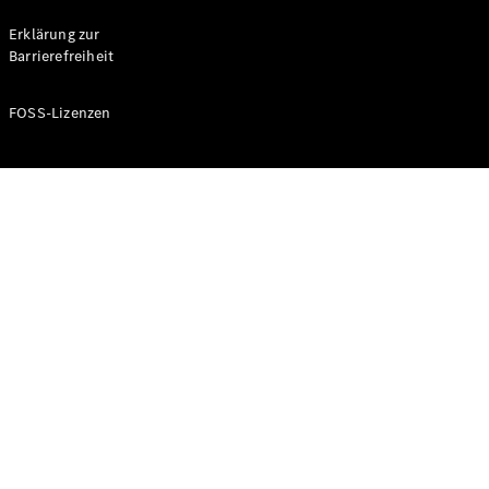
Probefahrt
buchen
Erklärung zur
Kompaktwagen
Barrierefreiheit
FOSS-Lizenzen
A-Klasse
Kompaktlimousine
Konfigurator
Mercedes-
Benz Store
Probefahrt
buchen
Coupés