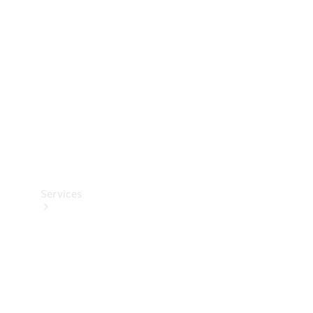
Reifen
Technisches
Zubehör
Collection
Services
Alle