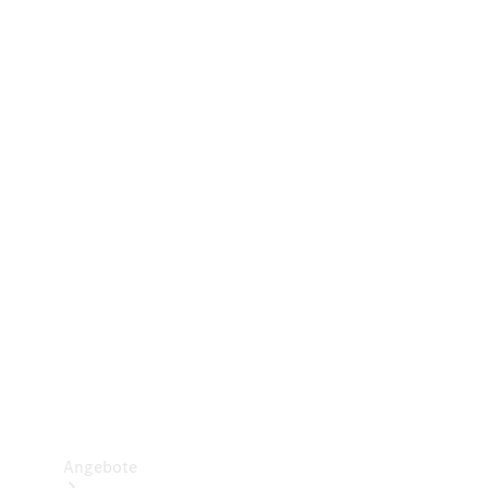
Gewerbliche Vans
Konfigurator
Mercedes-Benz Store
Probefahrt buchen
Angebote