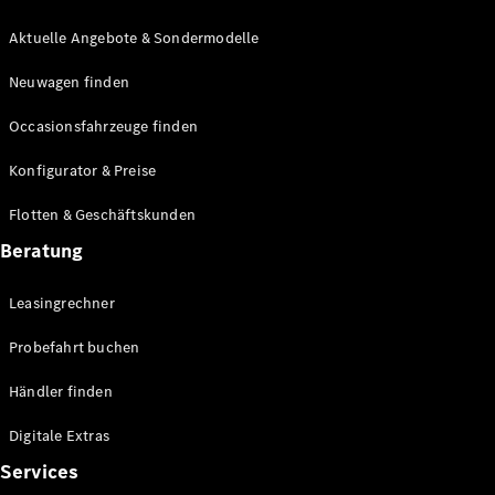
E-Klasse
Limousine
Aktuelle Angebote & Sondermodelle
S-Klasse
Neuwagen finden
S-Klasse
Lang
Occasionsfahrzeuge finden
Mercedes-
Maybach S-
Konfigurator & Preise
Klasse
Flotten & Geschäftskunden
Konfigurator
Beratung
Mercedes-
Benz Store
Leasingrechner
Probefahrt
buchen
Probefahrt buchen
SUV & Geländewagen
Händler finden
Digitale Extras
Services