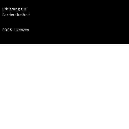
Probefahrt
buchen
Erklärung zur
Kompaktwagen
Barrierefreiheit
FOSS-Lizenzen
A-Klasse
Kompaktlimousine
Konfigurator
Mercedes-
Benz Store
Probefahrt
buchen
Coupés