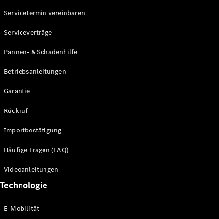
Servicetermin vereinbaren
Alle SUVs
Serviceverträge
EQE
Elektrisch
SUV
Pannen- & Schadenhilfe
EQS
Elektrisch
SUV
Betriebsanleitungen
Mercedes-
Maybach
Elektrisch
Garantie
EQS SUV
GLA
Rückruf
GLA
Neu
GLA
Neu
Elektrisch
Importbestätigung
GLB
Elektrisch
GLB
Häufige Fragen (FAQ)
GLC
Elektrisch
GLC
Videoanleitungen
GLC Coupé
Technologie
GLE
GLE Coupé
GLS
E-Mobilität
Mercedes-