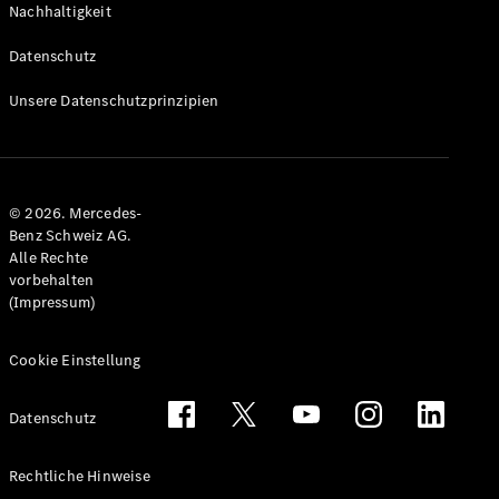
Nachhaltigkeit
Alle T-
Modelle
Datenschutz
CLA
Shooting
Elektrisch
Unsere Datenschutzprinzipien
Brake
CLA
Shooting
Brake
© 2026. Mercedes-
C-Klasse T-
Benz Schweiz AG.
Modell
Alle Rechte
C-Klasse
vorbehalten
All-Terrain
(Impressum)
E-Klasse T-
Modell
E-Klasse
Cookie Einstellung
All-Terrain
Datenschutz
Konfigurator
Mercedes-
Rechtliche Hinweise
Benz Store