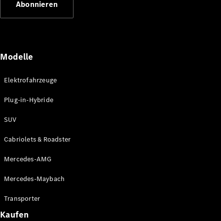
Abonnieren
Plug-in-Hybrid Modelle
Limousinen
Modelle
Elektrofahrzeuge
Plug-in-Hybride
Alle
Limousinen
SUV
CLA
Elektrisch
CLA
Cabriolets & Roadster
C-Klasse
Limousine
Mercedes-AMG
C-Klasse
Elektrisch
Limousine
Mercedes-Maybach
EQE
Elektrisch
Limousine
Transporter
EQS
Elektrisch
Kaufen
Limousine