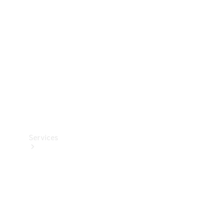
Reifen
Technisches
Zubehör
Collection
Services
Alle