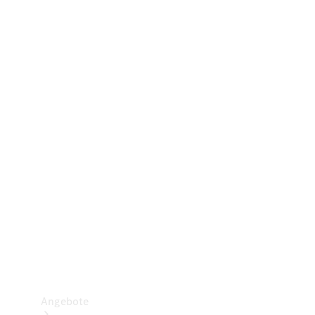
Gewerbliche Vans
Konfigurator
Mercedes-Benz Store
Probefahrt buchen
Angebote