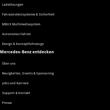
Ladelösungen
Maybach
Neu
GLS
Fahrassistenzsysteme & Sicherheit
G-
Elektrisch
Klasse
MBUX Multimediasystem
G-Klasse
Autonomes Fahren
Konfigurator
Design & Konzeptfahrzeuge
Mercedes-
Benz Store
Mercedes-Benz entdecken
Probefahrt
buchen
Über uns
T-Modelle / Kombis
Neuigkeiten, Events & Sponsoring
Jobs und Karriere
Support & Kontakt
Presse