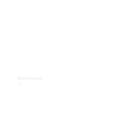
Support &
Kontakt
Markenwelt
Unsere
Marken