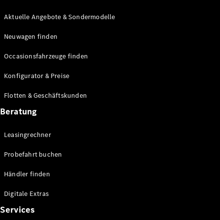
E-Klasse
Limousine
Aktuelle Angebote & Sondermodelle
S-Klasse
Neuwagen finden
S-Klasse
Lang
Occasionsfahrzeuge finden
Mercedes-
Maybach S-
Konfigurator & Preise
Klasse
Flotten & Geschäftskunden
Konfigurator
Beratung
Mercedes-
Benz Store
Leasingrechner
Probefahrt
buchen
Probefahrt buchen
SUV & Geländewagen
Händler finden
Digitale Extras
Services