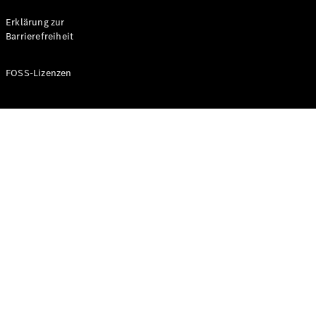
Probefahrt
buchen
Erklärung zur
Kompaktwagen
Barrierefreiheit
FOSS-Lizenzen
A-Klasse
Kompaktlimousine
Konfigurator
Mercedes-
Benz Store
Probefahrt
buchen
Coupés