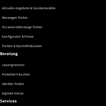
E-Klasse
Limousine
Aktuelle Angebote & Sondermodelle
S-Klasse
Neuwagen finden
S-Klasse
Lang
Occasionsfahrzeuge finden
Mercedes-
Maybach S-
Konfigurator & Preise
Klasse
Flotten & Geschäftskunden
Konfigurator
Beratung
Mercedes-
Benz Store
Leasingrechner
Probefahrt
buchen
Probefahrt buchen
SUV & Geländewagen
Händler finden
Digitale Extras
Services