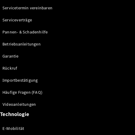
Servicetermin vereinbaren
Alle SUVs
Serviceverträge
EQE
Elektrisch
SUV
Pannen- & Schadenhilfe
EQS
Elektrisch
SUV
Betriebsanleitungen
Mercedes-
Maybach
Elektrisch
Garantie
EQS SUV
GLA
Rückruf
GLA
Neu
GLA
Neu
Elektrisch
Importbestätigung
GLB
Elektrisch
GLB
Häufige Fragen (FAQ)
GLC
Elektrisch
GLC
Videoanleitungen
GLC Coupé
Technologie
GLE
GLE Coupé
GLS
E-Mobilität
Mercedes-