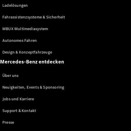
Ladelösungen
Maybach
Neu
GLS
Fahrassistenzsysteme & Sicherheit
G-
Elektrisch
Klasse
MBUX Multimediasystem
G-Klasse
Autonomes Fahren
Konfigurator
Design & Konzeptfahrzeuge
Mercedes-
Benz Store
Mercedes-Benz entdecken
Probefahrt
buchen
Über uns
T-Modelle / Kombis
Neuigkeiten, Events & Sponsoring
Jobs und Karriere
Support & Kontakt
Presse