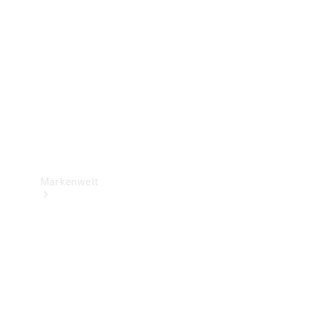
Support &
Kontakt
Markenwelt
Unsere
Marken