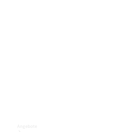
Gewerbliche Vans
Konfigurator
Mercedes-Benz Store
Probefahrt buchen
Angebote