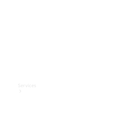
Reifen
Technisches
Zubehör
Collection
Services
Alle