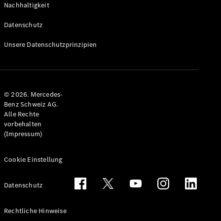
Nachhaltigkeit
Alle T-
Modelle
Datenschutz
CLA
Shooting
Elektrisch
Unsere Datenschutzprinzipien
Brake
CLA
Shooting
Brake
© 2026. Mercedes-
C-Klasse T-
Benz Schweiz AG.
Modell
Alle Rechte
C-Klasse
vorbehalten
All-Terrain
(Impressum)
E-Klasse T-
Modell
E-Klasse
Cookie Einstellung
All-Terrain
Datenschutz
Konfigurator
Mercedes-
Rechtliche Hinweise
Benz Store