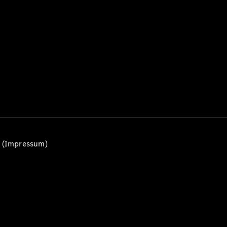
Alle T-
Modelle
CLA
Shooting
Elektrisch
Brake
CLA
Shooting
Brake
C-Klasse T-
Modell
C-Klasse
All-Terrain
E-Klasse T-
n (Impressum)
Modell
E-Klasse
All-Terrain
Konfigurator
Mercedes-
Benz Store