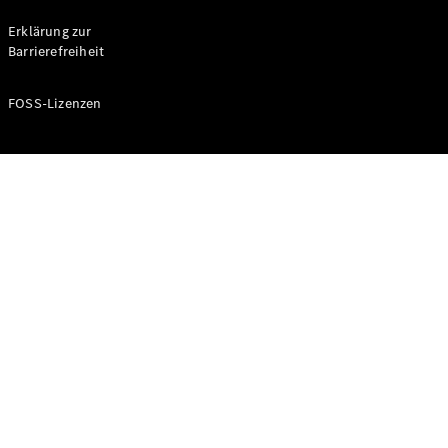
Probefahrt
buchen
Erklärung zur
Kompaktwagen
Barrierefreiheit
FOSS-Lizenzen
A-Klasse
Kompaktlimousine
Konfigurator
Mercedes-
Benz Store
Probefahrt
buchen
Coupés