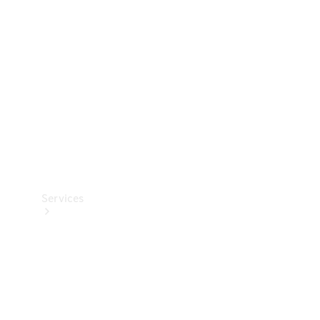
Reifen
Technisches
Zubehör
Collection
Services
Alle