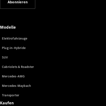
Abonnieren
Plug-in-Hybrid Modelle
Limousinen
Modelle
Elektrofahrzeuge
Plug-in-Hybride
Alle
Limousinen
SUV
CLA
Elektrisch
CLA
Cabriolets & Roadster
C-Klasse
Limousine
Mercedes-AMG
C-Klasse
Elektrisch
Limousine
Mercedes-Maybach
EQE
Elektrisch
Limousine
Transporter
EQS
Elektrisch
Kaufen
Limousine