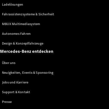
Ladelösungen
Maybach
Neu
GLS
Fahrassistenzsysteme & Sicherheit
G-
Elektrisch
Klasse
MBUX Multimediasystem
G-Klasse
Autonomes Fahren
Konfigurator
Design & Konzeptfahrzeuge
Mercedes-
Benz Store
Mercedes-Benz entdecken
Probefahrt
buchen
Über uns
T-Modelle / Kombis
Neuigkeiten, Events & Sponsoring
Jobs und Karriere
Support & Kontakt
Presse