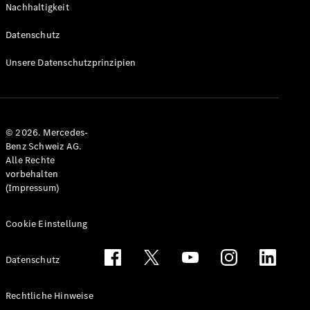
Nachhaltigkeit
Alle T-
Modelle
Datenschutz
CLA
Shooting
Elektrisch
Unsere Datenschutzprinzipien
Brake
CLA
Shooting
Brake
© 2026. Mercedes-
C-Klasse T-
Benz Schweiz AG.
Modell
Alle Rechte
C-Klasse
vorbehalten
All-Terrain
(Impressum)
E-Klasse T-
Modell
E-Klasse
Cookie Einstellung
All-Terrain
Datenschutz
Konfigurator
Mercedes-
Rechtliche Hinweise
Benz Store