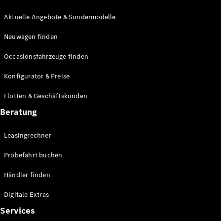
E-Klasse
Limousine
Aktuelle Angebote & Sondermodelle
S-Klasse
Neuwagen finden
S-Klasse
Lang
Occasionsfahrzeuge finden
Mercedes-
Maybach S-
Konfigurator & Preise
Klasse
Flotten & Geschäftskunden
Konfigurator
Beratung
Mercedes-
Benz Store
Leasingrechner
Probefahrt
buchen
Probefahrt buchen
SUV & Geländewagen
Händler finden
Digitale Extras
Services