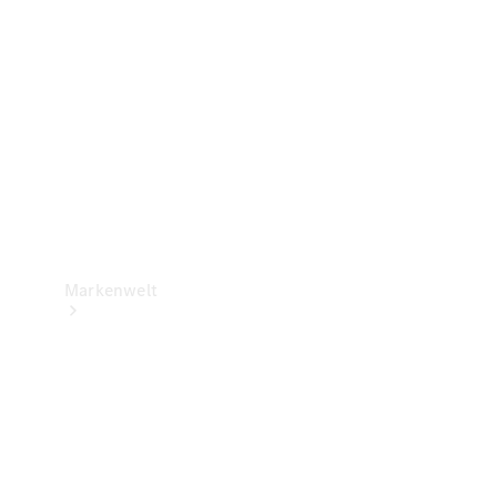
Support &
Kontakt
Markenwelt
Unsere
Marken