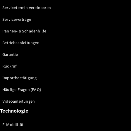
Servicetermin vereinbaren
Alle SUVs
Serviceverträge
EQE
Elektrisch
SUV
Pannen- & Schadenhilfe
EQS
Elektrisch
SUV
Betriebsanleitungen
Mercedes-
Maybach
Elektrisch
Garantie
EQS SUV
GLA
Rückruf
GLA
Neu
GLA
Neu
Elektrisch
Importbestätigung
GLB
Elektrisch
GLB
Häufige Fragen (FAQ)
GLC
Elektrisch
GLC
Videoanleitungen
GLC Coupé
Technologie
GLE
GLE Coupé
GLS
E-Mobilität
Mercedes-