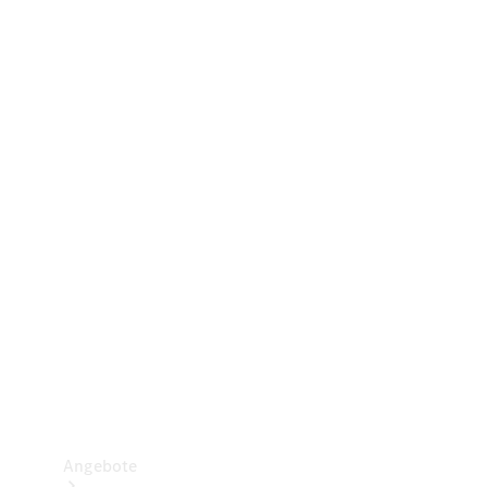
Gewerbliche Vans
Konfigurator
Mercedes-Benz Store
Probefahrt buchen
Angebote