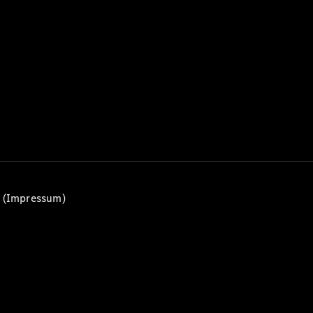
Alle T-
Modelle
CLA
Shooting
Elektrisch
Brake
CLA
Shooting
Brake
C-Klasse T-
Modell
C-Klasse
All-Terrain
E-Klasse T-
n (Impressum)
Modell
E-Klasse
All-Terrain
Konfigurator
Mercedes-
Benz Store