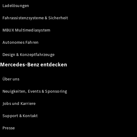
Ladelösungen
Maybach
Neu
GLS
Fahrassistenzsysteme & Sicherheit
G-
Elektrisch
Klasse
MBUX Multimediasystem
G-Klasse
Autonomes Fahren
Konfigurator
Design & Konzeptfahrzeuge
Mercedes-
Benz Store
Mercedes-Benz entdecken
Probefahrt
buchen
Über uns
T-Modelle / Kombis
Neuigkeiten, Events & Sponsoring
Jobs und Karriere
Support & Kontakt
Presse