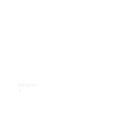
Reifen
Technisches
Zubehör
Collection
Services
Alle