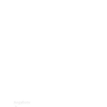
Gewerbliche Vans
Konfigurator
Mercedes-Benz Store
Probefahrt buchen
Angebote