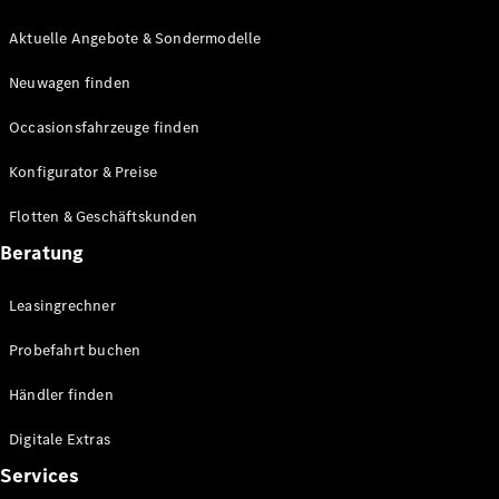
E-Klasse
Limousine
Aktuelle Angebote & Sondermodelle
S-Klasse
Neuwagen finden
S-Klasse
Lang
Occasionsfahrzeuge finden
Mercedes-
Maybach S-
Konfigurator & Preise
Klasse
Flotten & Geschäftskunden
Konfigurator
Beratung
Mercedes-
Benz Store
Leasingrechner
Probefahrt
buchen
Probefahrt buchen
SUV & Geländewagen
Händler finden
Digitale Extras
Services