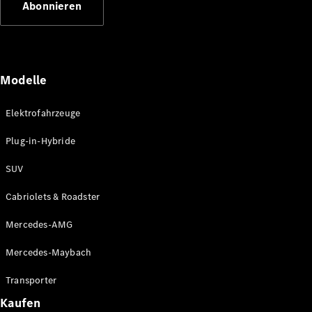
Abonnieren
Plug-in-Hybrid Modelle
Limousinen
Modelle
Elektrofahrzeuge
Plug-in-Hybride
Alle
Limousinen
SUV
CLA
Elektrisch
CLA
Cabriolets & Roadster
C-Klasse
Limousine
Mercedes-AMG
C-Klasse
Elektrisch
Limousine
Mercedes-Maybach
EQE
Elektrisch
Limousine
Transporter
EQS
Elektrisch
Kaufen
Limousine