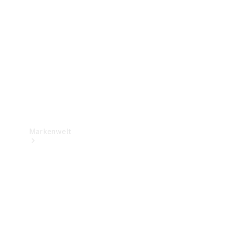
Support &
Kontakt
Markenwelt
Unsere
Marken