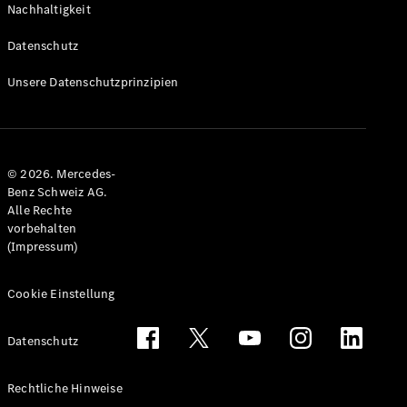
Nachhaltigkeit
Alle T-
Modelle
Datenschutz
CLA
Shooting
Elektrisch
Unsere Datenschutzprinzipien
Brake
CLA
Shooting
Brake
© 2026. Mercedes-
C-Klasse T-
Benz Schweiz AG.
Modell
Alle Rechte
C-Klasse
vorbehalten
All-Terrain
(Impressum)
E-Klasse T-
Modell
E-Klasse
Cookie Einstellung
All-Terrain
Datenschutz
Konfigurator
Mercedes-
Rechtliche Hinweise
Benz Store