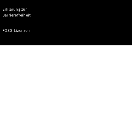
Probefahrt
buchen
Erklärung zur
Kompaktwagen
Barrierefreiheit
FOSS-Lizenzen
A-Klasse
Kompaktlimousine
Konfigurator
Mercedes-
Benz Store
Probefahrt
buchen
Coupés