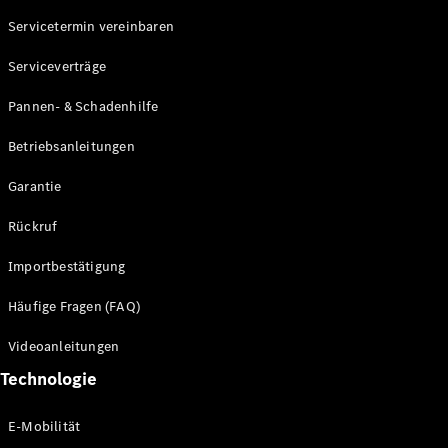
Servicetermin vereinbaren
Alle SUVs
Serviceverträge
EQE
Elektrisch
SUV
Pannen- & Schadenhilfe
EQS
Elektrisch
SUV
Betriebsanleitungen
Mercedes-
Maybach
Elektrisch
Garantie
EQS SUV
GLA
Rückruf
GLA
Neu
GLA
Neu
Elektrisch
Importbestätigung
GLB
Elektrisch
GLB
Häufige Fragen (FAQ)
GLC
Elektrisch
GLC
Videoanleitungen
GLC Coupé
Technologie
GLE
GLE Coupé
GLS
E-Mobilität
Mercedes-