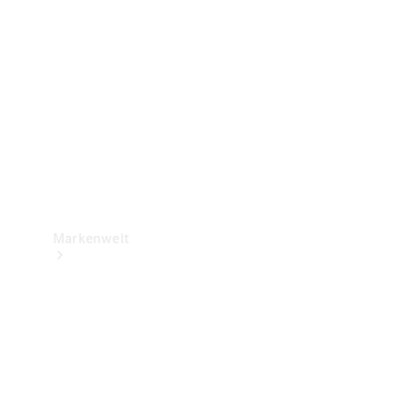
Support &
Kontakt
Markenwelt
Unsere
Marken