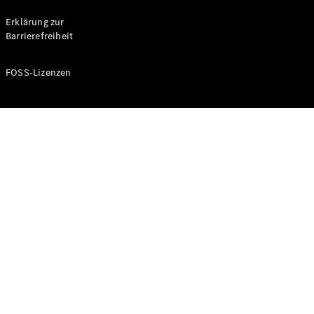
Probefahrt
buchen
Erklärung zur
Kompaktwagen
Barrierefreiheit
FOSS-Lizenzen
A-Klasse
Kompaktlimousine
Konfigurator
Mercedes-
Benz Store
Probefahrt
buchen
Coupés