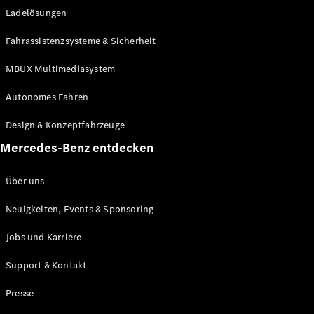
Ladelösungen
Maybach
Neu
GLS
Fahrassistenzsysteme & Sicherheit
G-
Elektrisch
Klasse
MBUX Multimediasystem
G-Klasse
Autonomes Fahren
Konfigurator
Design & Konzeptfahrzeuge
Mercedes-
Benz Store
Mercedes-Benz entdecken
Probefahrt
buchen
Über uns
T-Modelle / Kombis
Neuigkeiten, Events & Sponsoring
Jobs und Karriere
Support & Kontakt
Presse