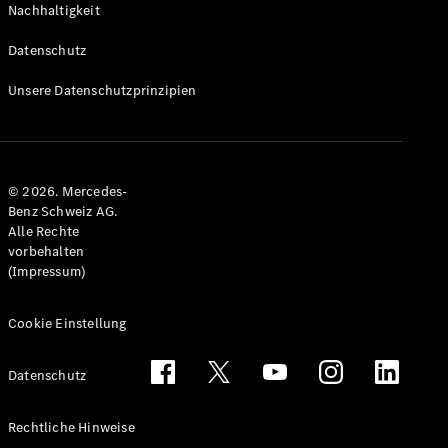
Nachhaltigkeit
Alle T-
Modelle
Datenschutz
CLA
Shooting
Elektrisch
Unsere Datenschutzprinzipien
Brake
CLA
Shooting
Brake
© 2026. Mercedes-
C-Klasse T-
Benz Schweiz AG.
Modell
Alle Rechte
C-Klasse
vorbehalten
All-Terrain
(Impressum)
E-Klasse T-
Modell
E-Klasse
Cookie Einstellung
All-Terrain
Datenschutz
Konfigurator
Mercedes-
Rechtliche Hinweise
Benz Store