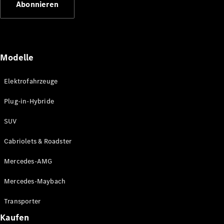
Abonnieren
Plug-in-Hybrid Modelle
Limousinen
Modelle
Elektrofahrzeuge
Plug-in-Hybride
Alle
Limousinen
SUV
CLA
Elektrisch
CLA
Cabriolets & Roadster
C-Klasse
Limousine
Mercedes-AMG
C-Klasse
Elektrisch
Limousine
Mercedes-Maybach
EQE
Elektrisch
Limousine
Transporter
EQS
Elektrisch
Kaufen
Limousine