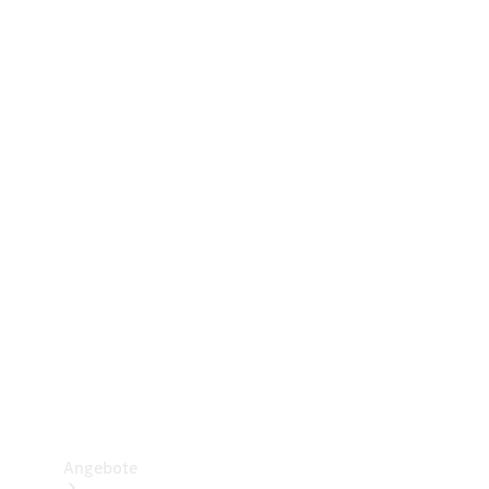
Gewerbliche Vans
Konfigurator
Mercedes-Benz Store
Probefahrt buchen
Angebote