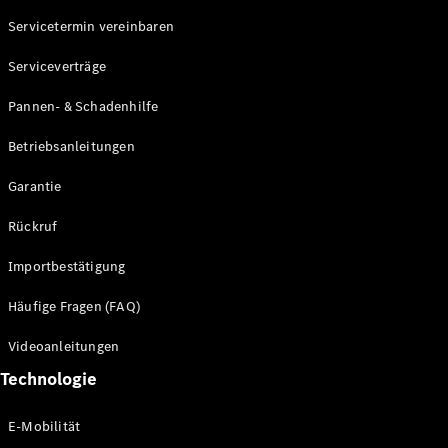
Servicetermin vereinbaren
Alle SUVs
Serviceverträge
EQE
Elektrisch
SUV
Pannen- & Schadenhilfe
EQS
Elektrisch
SUV
Betriebsanleitungen
Mercedes-
Maybach
Elektrisch
Garantie
EQS SUV
GLA
Rückruf
GLA
Neu
GLA
Neu
Elektrisch
Importbestätigung
GLB
Elektrisch
GLB
Häufige Fragen (FAQ)
GLC
Elektrisch
GLC
Videoanleitungen
GLC Coupé
Technologie
GLE
GLE Coupé
GLS
E-Mobilität
Mercedes-