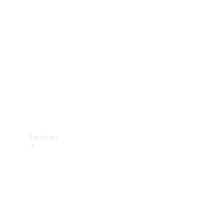
Reifen
Technisches
Zubehör
Collection
Services
Alle