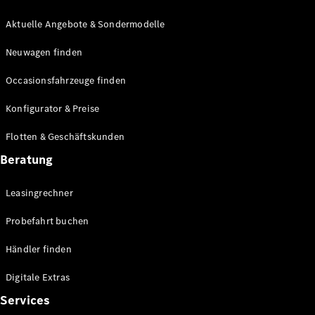
E-Klasse
Limousine
Aktuelle Angebote & Sondermodelle
S-Klasse
Neuwagen finden
S-Klasse
Lang
Occasionsfahrzeuge finden
Mercedes-
Maybach S-
Konfigurator & Preise
Klasse
Flotten & Geschäftskunden
Konfigurator
Beratung
Mercedes-
Benz Store
Leasingrechner
Probefahrt
buchen
Probefahrt buchen
SUV & Geländewagen
Händler finden
Digitale Extras
Services