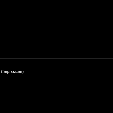
Alle T-
Modelle
CLA
Shooting
Elektrisch
Brake
CLA
Shooting
Brake
C-Klasse T-
Modell
C-Klasse
All-Terrain
E-Klasse T-
n (Impressum)
Modell
E-Klasse
All-Terrain
Konfigurator
Mercedes-
Benz Store